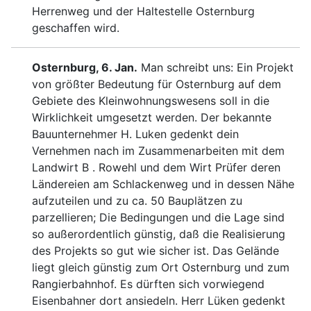
Herrenweg und der Haltestelle Osternburg
geschaffen wird.
Osternburg, 6. Jan.
Man schreibt uns: Ein Pro
jekt
von größter Bedeutung für Osternburg auf dem
Ge
biete des Kleinwohnungswesens soll in die
Wirk
lichkeit umgesetzt werden. Der bekannte
Bauunternehmer
H. Luken gedenkt dein
Vernehmen nach im Zusammen
arbeiten mit dem
Landwirt B . Rowehl und dem Wirt
Prüfer deren
Ländereien am Schlackenweg und in dessen
Nähe
aufzuteilen und zu ca. 50 Bauplätzen zu
parzellieren;
Die Bedingungen und die Lage sind
so außerordentlich gün
stig, daß die Realisierung
des Projekts so gut wie sicher
ist. Das Gelände
liegt gleich günstig zum Ort Osternburg
und zum
Rangierbahnhof. Es dürften sich vorwiegend
Eisenbahner dort ansiedeln. Herr Lüken gedenkt