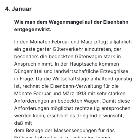
4. Januar
Wie man dem Wagenmangel auf der Eisen
bahn
entgegenwirkt.
In den Monaten Februar und März pflegt a
lljährlich
ein gesteigerter Güterverkehr einzutreten, der
besonders die bedeckten Güterwagm stark in
Anspruch
nimmt. In der Hauptsache kommen
Düngemittel und
landwirtschaftliche Erzeugnisse
in Frage. Da die Wirt
schaftslage anhaltend günstig
ist, rechnet die Eisenbahn-
Verwaltung für die
Monate Februar und März 1913 mit
sehr starken
Anforderungen an bedeckten Wagen. Damit
diese
Anforderungen möglichst rechtzeitig entsprochen
werden kann, erscheint es dringend erwünscht,
daß mit
dem Bezuge der Massensendungen für das
Frühjahr früh
zeitig, d. h . schon im Januar