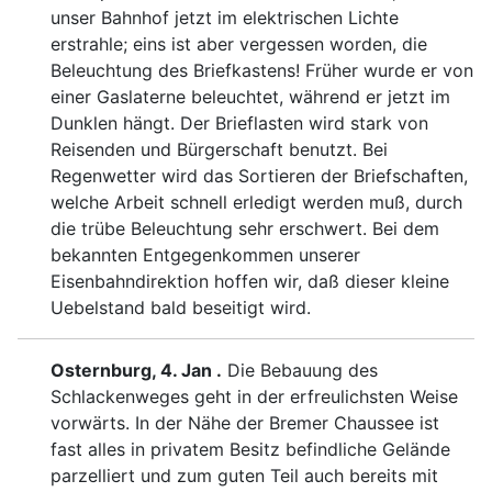
un
ser Bahnhof jetzt im elektrischen Lichte
erstrahle; eins ist
aber vergessen worden, die
Beleuchtung des Briefkastens!
Früher wurde er von
einer Gaslaterne beleuchtet, während
er jetzt im
Dunklen hängt. Der Brieflasten wird stark von
Reisenden und Bürgerschaft benutzt. Bei
Regenwetter wird
das Sortieren der Briefschaften,
welche Arbeit schnell erle
digt werden muß, durch
die trübe Beleuchtung sehr erschwert.
Bei dem
bekannten Entgegenkommen unserer
Eisenbahndirek
tion hoffen wir, daß dieser kleine
Uebelstand bald beseitigt
wird.
Osternburg,
4. Jan .
Die Bebauung des
Schlackenweges geht in der erfreulichsten Weise
vor
wärts. In der Nähe der Bremer Chaussee ist
fast alles in pri
vatem Besitz befindliche Gelände
parzelliert und zum guten Teil
auch bereits mit