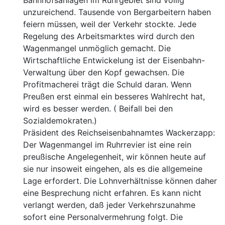
Bahnhofsanlagen im Ruhrgebiet sind völlig
unzureichend. Tausende von Bergarbeitern haben
feiern
müssen, weil der Verkehr stockte. Jede
Regelung des Ar
beitsmarktes wird durch den
Wagenmangel unmöglich ge
macht. Die
Wirtschaftliche Entwickelung ist der Eisenbahn-
Verwaltung über den Kopf gewachsen. Die
Profitmacherei
trägt die Schuld daran. Wenn
Preußen erst einmal ein bes
seres Wahlrecht hat,
wird es besser werden. ( Beifall bei den
Sozialdemokraten.)
Präsident des Reichseisenbahnamtes Wackerzapp:
Der
Wagenmangel im Ruhrrevier ist eine rein
preußische Angele
genheit, wir können heute auf
sie nur insoweit eingehen, als
es die allgemeine
Lage erfordert. Die Lohnverhältnisse kön
nen daher
eine Besprechung nicht erfahren. Es kann nicht
verlangt werden, daß jeder Verkehrszunahme
sofort eine Per
sonalvermehrung folgt. Die