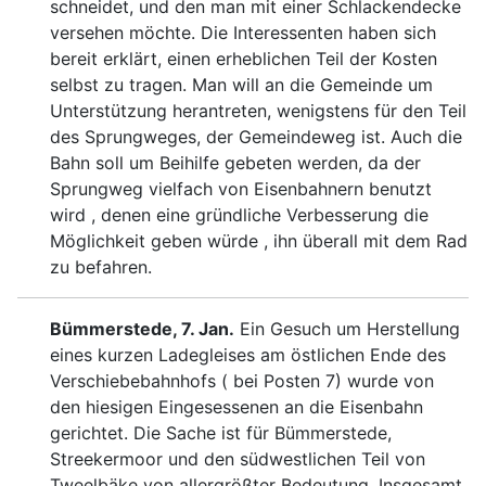
schneidet, und den man mit einer Schlackendecke
versehen
möchte. Die Interessenten haben sich
bereit erklärt, einen
erheblichen Teil der Kosten
selbst zu tragen. Man will an
die Gemeinde um
Unterstützung herantreten, wenigstens für
den Teil
des Sprungweges, der Gemeindeweg ist. Auch die
Bahn soll um Beihilfe gebeten werden, da der
Sprungweg
vielfach von Eisenbahnern benutzt
wird , denen eine gründ
liche Verbesserung die
Möglichkeit geben würde , ihn überall
mit dem Rad
zu befahren.
Bümmerstede, 7. Jan.
Ein Gesuch um Herstel
lung
eines kurzen Ladegleises am östlichen
Ende des
Verschiebebahnhofs ( bei Posten 7)
wurde von
den hiesigen Eingesessenen an die Eisenbahn
ge
richtet. Die Sache ist für Bümmerstede,
Streekermoor und
den südwestlichen Teil von
Tweelbäke von allergrößter Be
deutung. Insgesamt