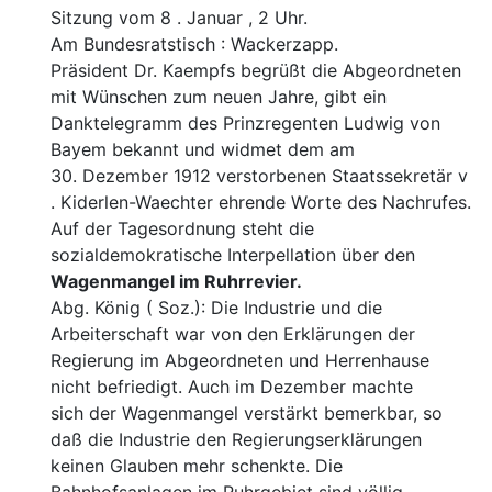
Sitzung vom 8 . Januar , 2 Uhr.
Am Bundesratstisch : Wackerzapp.
Präsident Dr. Kaempfs begrüßt die Abgeordneten
mit
Wünschen zum neuen Jahre, gibt ein
Danktelegramm
des Prinzregenten Ludwig von
Bayem bekannt
und widmet dem am
30. Dezember 1912 verstorbenen Staats
sekretär v
. Kiderlen-Waechter ehrende Worte des
Nachrufes.
Auf der Tagesordnung steht die
sozialdemokratische In
terpellation über den
Wagenmangel im Ruhrrevier.
Abg. König ( Soz.): Die Industrie und die
Arbeiterschaft
war von den Erklärungen der
Regierung im Abgeordneten
und Herrenhause
nicht befriedigt. Auch im Dezember machte
sich der Wagenmangel verstärkt bemerkbar, so
daß die Indu
strie den Regierungserklärungen
keinen Glauben mehr
schenkte. Die