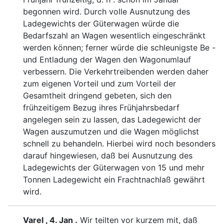
begonnen wird. Durch
volle Ausnutzung des
Ladegewichts der Güterwagen würde
die
Bedarfszahl an Wagen wesentlich eingeschränkt
wer
den können; ferner würde die schleunigste Be -
und Ent
ladung der Wagen den Wagonumlauf
verbessern. Die
Verkehrtreibenden werden daher
zum eigenen Vor
teil und zum Vorteil der
Gesamtheit drin
gend gebeten, sich den
frühzeitigem Bezug ihres
Frühjahrsbedarf
angelegen sein zu lassen, das Lade
gewicht der
Wagen auszumutzen und die Wagen
möglichst
schnell zu behandeln. Hierbei wird noch beson
ders
darauf hingewiesen, daß bei Ausnutzung des
Lade
gewichts der Güterwagen von 15 und mehr
Tonnen Lade
gewicht ein Frachtnachlaß gewährt
wird.
Varel , 4. Jan .
Wir teilten vor kurzem mit
, daß