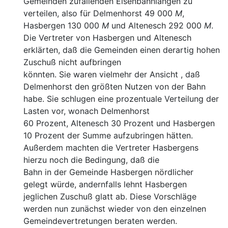
Gemeinden zufallenden Eisen
bahnlängen zu
verteilen, also für Delmenhorst 49 000
M
,
Hasbergen 130 000
M
und Altenesch 292 000
M
.
Die Ver
treter von Hasbergen und Altenesch
erklärten, daß die Ge
meinden einen derartig hohen
Zuschuß nicht aufbringen
könnten. Sie waren vielmehr der Ansicht , daß
Delmenhorst
den größten Nutzen von der Bahn
habe. Sie schlugen eine
prozentuale Verteilung der
Lasten vor, wonach Delmenhorst
60 Prozent, Altenesch 30 Prozent und Hasbergen
10 Prozent
der Summe aufzubringen hätten.
Außerdem machten die
Vertreter Hasbergens
hierzu noch die Bedingung, daß die
Bahn in der Gemeinde Hasbergen nördlicher
gelegt würde,
andernfalls lehnt Hasbergen
jeglichen Zuschuß glatt ab. Diese
Vorschläge
werden nun zunächst wieder von den einzelnen
Gemeindevertretungen beraten werden.