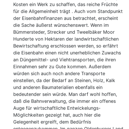
Kosten ein Werk zu schaffen, das reiche Früchte
für die Allgemeinheit trägt . Auch vom Standpunkt
der
Eisenbahnfinanzen aus betrachtet, erscheint
die Sache äußerst
wünschenswert. Wenn im
Bümmersteder, Strecker und
Tweelbäker Moor
Hunderte von Hektaren der landwirtschaft
lichen
Bewirtschaftung erschlossen werden, so erfährt
die
Eisenbahn einen nicht unerheblichen Zuwachs
an Dünge
mittel- und Viehtransporten, die ihren
Einnahmen sehr zu
Gute kommen. Außerdem
würden sich auch noch andere
Transporte
einstellen, da der Bedarf an Steinen, Holz, Kalk
und anderen Baumaterialien ebenfalls ein
bedeutender sein
würde. Man darf wohl hoffen,
daß die Bahnverwaltung,
die immer ein offenes
Auge für wirtschaftliche Entwickelungs-
Möglichkeiten gezeigt hat, auch hier die
Gelegenheit ergreift,
dem Bedürfnis
entgegenzukommen. Im ganzen Oldenbur
ger Land