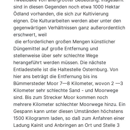
sind in diesen Gegenden noch etwa
1000 Hektar
Ödland vorhanden, die sich zur Kultivierung
eignen. Die Kulturarbeiten werden aber unter den
gegen
wärtigen Verhältnissen ganz außerordentlich
erschwert, weil
die erforderlichen großen Mengen künstlicher
Düngemittel
auf große Entfernung und
stellenweise über sehr schlechte
Wege
herangeführt werden müssen. Die nächste
Entlade
stelle ist die Haltestelle Osternburg. Von
hier ans beträgt
die Entfernung bis ins
Bümmersteder Moor 7—8 Kilom
eter, wovon 2 —3
Kilometer sehr schlechte Sand - und
Moorwege
sind. Bis zum Strecker Moor kommen noch
mehrere Kilometer schlechter Moorwege hinzu. Ein
Gespann
kann unter diesen Umständen höchstens
1500 Kilogramm la
den, so daß zum Anfahren einer
Ladung Kainit und An
bringen an Ort und Stelle 3