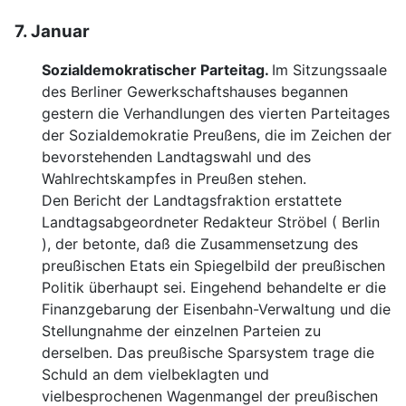
7. Januar
Sozialdemokratischer Parteitag.
Im Sitzungssaale
des Berliner Gewerkschaftshauses
begannen
gestern die Verhandlungen des vierten Partei
tages
der Sozialdemokratie Preußens, die im
Zeichen der
bevorstehenden Landtagswahl und des
Wahl
rechtskampfes in Preußen stehen.
Den Bericht der Landtagsfraktion erstattete
Landtagsabgeordneter Redakteur Ströbel ( Berlin
), der
betonte, daß die Zusammensetzung des
preußischen Etats
ein Spiegelbild der preußischen
Politik überhaupt sei. Ein
gehend behandelte er die
Finanzgebarung der Eisenbahn-
Verwaltung und die
Stellungnahme der einzelnen Parteien
zu
derselben. Das preußische Sparsystem trage die
Schuld
an dem vielbeklagten und
vielbesprochenen Wagenman
gel der preußischen