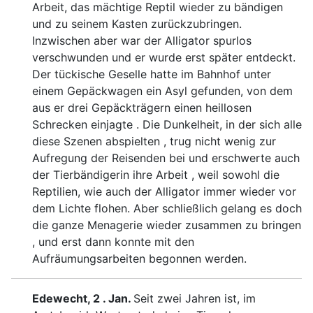
Arbeit, d
as mächtige Reptil wieder zu bändigen
und zu seinem
Kasten zurückzubringen.
Inzwischen aber war der Alliga
tor spurlos
verschwunden und er wurde erst später ent
deckt.
Der tückische Geselle hatte im Bahnhof unter
einem
Gepäckwagen ein Asyl gefunden, von dem
aus er drei Ge
päckträgern einen heillosen
Schrecken einjagte . Die Dunkel
heit, in der sich alle
diese Szenen abspielten , trug nicht we
nig zur
Aufregung der Reisenden bei und erschwerte auch
der Tierbändigerin ihre Arbeit , weil sowohl die
Reptilien,
wie auch der Alligator immer wieder vor
dem Lichte flohen.
Aber schließlich gelang es doch
die ganze Menagerie wieder
zusammen zu bringen
, und erst dann konnte mit den
Auf
räumungsarbeiten begonnen werden.
Edewecht, 2 . Jan.
Seit zwei Jahren ist, im