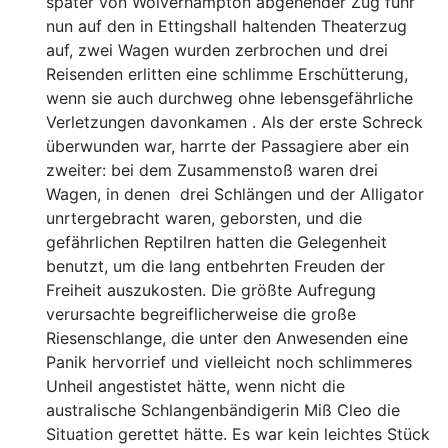
später von Wolverhampton abgehender
Zug fuhr
nun auf den in Ettingshall haltenden Theaterzug
auf, zwei Wagen wurden zerbrochen und drei
Reisenden er
litten eine schlimme Erschütterung,
wenn sie auch durchweg
ohne lebensgefährliche
Verletzungen davonkamen . Als der
erste Schreck
überwunden war, harrte der Passagiere aber
ein
zweiter: bei dem Zusammenstoß waren drei
Wagen, in
denen drei Schlängen und der Alligator
unrtergebracht waren,
geborsten, und die
gefährlichen Reptilren hatten die Ge
legenheit
benutzt, um die lang entbehrten Freuden der
Frei
heit auszukosten. Die größte Aufregung
verursachte be
greiflicherweise die große
Riesenschlange, die unter den
Anwesenden eine
Panik hervorrief und vielleicht
noch schlimmeres
Unheil angestistet hätte, wenn
nicht die
australische Schlangenbändigerin Miß Cleo die
Situation gerettet hätte. Es war kein leichtes Stück