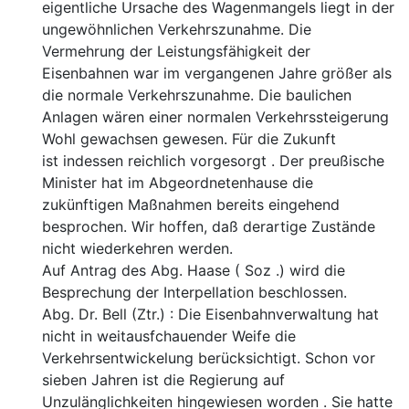
eigentliche Ursache des Wagen
mangels liegt in der
ungewöhnlichen Verkehrszunahme. Die
Vermehrung der Leistungsfähigkeit der
Eisenbahnen war im
vergangenen Jahre größer als
die normale Verkehrszu
nahme. Die baulichen
Anlagen wären einer normalen Ver
kehrssteigerung
Wohl gewachsen gewesen. Für die Zukunft
ist indessen reichlich vorgesorgt . Der preußische
Minister
hat im Abgeordnetenhause die
zukünftigen Maßnahmen be
reits eingehend
besprochen. Wir hoffen, daß derartige Zu
stände
nicht wiederkehren werden.
Auf Antrag des Abg. Haase ( Soz .) wird die
Besprechung
der Interpellation beschlossen.
Abg. Dr. Bell (Ztr.) : Die Eisenbahnverwaltung hat
nicht in weitausfchauender Weife die
Verkehrsentwickelung
berücksichtigt. Schon vor
sieben Jahren ist die Regierung
auf
Unzulänglichkeiten hingewiesen worden . Sie hatte