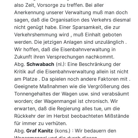
also
Zeit, Vorsorge zu treffen. Bei aller
Anerkennung unserer
Verwaltung muß man doch
sagen, daß die Organisation des
Verkehrs diesmal
nicht genügt habe. Einer Sparsamkeit,
die zur
Verkehrshemmung wird , muß Einhalt geboten
wer
den. Die jetzigen Anlagen sind unzulänglich .
Wir hoffen,
daß die Eisenbahnverwaltung in
Zukunft ihren Versprechun
gen nachkommt.
Abg.
Schwabach
(nl.): Eine Beschränkung der
Kritik auf die Eisenbahnverwaltung allein ist nicht
am Platze . Da spielen noch andere Faktoren mit .
Geeignete Maßnahmen wie die Vergrößerung des
Tonnengehaltes der Wagen usw. sind verabsäumt
worden; der Wagenmangel ist chronisch. Wir
erwarten, daß die Regierung alles tue, um die
Rückkehr der im Herbst beobachteten Mißstände
für immer zu verhüten.
Abg.
Graf Kanitz
(kons.) : Wir bedauern den