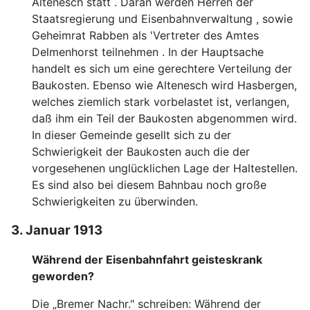
Altenesch statt . Daran werden
Herren der
Staatsregierung und Eisenbahnverwaltung , so
wie
Geheimrat Rabben als 'Vertreter des Amtes
Del
menhorst teilnehmen . In der Hauptsache
handelt es sich
um eine gerechtere Verteilung der
Baukosten.
Ebenso wie Altenesch wird Hasbergen,
welches ziemlich
stark vorbelastet ist, verlangen,
daß ihm ein Teil der Bau
kosten abgenommen wird.
In dieser Gemeinde gesellt sich
zu der
Schwierigkeit der Baukosten auch die der
vorgesehenen
unglücklichen Lage der Haltestellen.
Es sind also bei diesem
Bahnbau noch große
Schwierigkeiten zu überwinden.
3. Januar 1913
Während der Eisenbahnfahrt geisteskrank
geworden?
Die „Bremer Nachr." schreiben: Während der