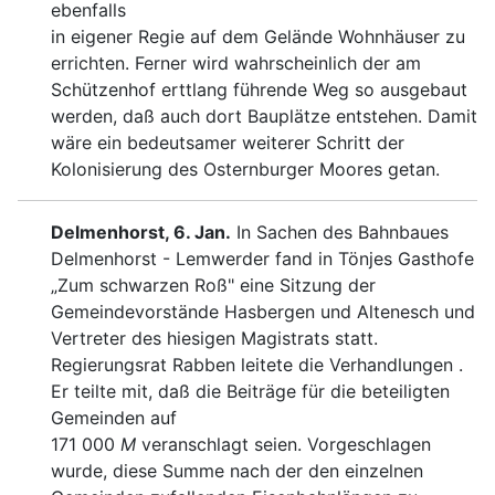
ebenfalls
in eigener Regie auf dem Gelände Wohnhäuser zu
errichten.
Ferner wird wahrscheinlich der am
Schützenhof erttlang
führende Weg so ausgebaut
werden, daß auch dort Bau
plätze entstehen. Damit
wäre ein bedeutsamer weiterer
Schritt der
Kolonisierung des Osternburger Moores getan.
Delmenhorst, 6. Jan.
In Sachen des Bahnbaues
Delmenhorst - Lemwerder fand in Tönjes Gasthofe
„Zum schwarzen Roß"
eine Sitzung der
Gemeinde
vorstände Hasbergen und Altenesch und
Ver
treter des hiesigen Magistrats statt.
Regierungsrat Rabben leitete die Verhandlungen .
Er teilte
mit
, daß die Beiträge für die beteiligten
Gemeinden auf
171 000
M
veranschlagt seien. Vorgeschlagen
wurde, diese
Summe nach der den einzelnen