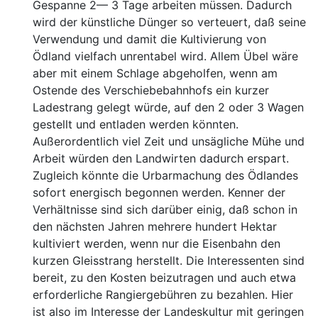
Gespanne 2— 3 Tage arbeiten
müssen. Dadurch
wird der künstliche Dünger so verteuert,
daß seine
Verwendung und damit die Kultivierung von
Ö
dland vielfach unrentabel wird. Allem Übel wäre
aber
mit einem Schlage abgeholfen, wenn am
Ostende des Vers
chiebebahnhofs ein kurzer
Ladestrang gelegt würde, auf den
2 oder 3 Wagen
gestellt und entladen werden könnten.
Außer
ordentlich viel Zeit und unsägliche Mühe und
Arbeit würden
den Landwirten dadurch erspart.
Zugleich könnte die Ur
barmachung des Ödlandes
sofort energisch begonnen wer
den. Kenner der
Verhältnisse sind sich darüber einig, daß
schon in
den nächsten Jahren mehrere hundert Hektar
kulti
viert werden, wenn nur die Eisenbahn den
kurzen Gleis
strang herstellt. Die Interessenten sind
bereit, zu den Kosten
beizutragen und auch etwa
erforderliche Rangiergebühren
zu bezahlen. Hier
ist also im Interesse der Landeskultur
mit geringen