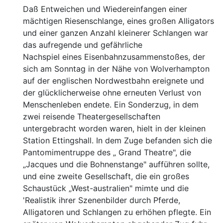
Daß Entweichen und Wiedereinfangen einer
mächtigen Riesen
schlange, eines großen Alligators
und einer ganzen Anzahl
kleinerer Schlangen war
das aufregende und gefährliche
Nachspiel eines Eisenbahnzusammenstoßes, der
sich am
Sonntag in der Nähe von Wolverhampton
auf der englischen
Nordwestbahn ereignete und
der glücklicherweise ohne erneuten Verlust von
Menschenleben endete. Ein Sonderzug, in
dem
zwei reisende Theatergesellschaften
untergebracht wor
den waren, hielt in der kleinen
Station Ettingshall. In
dem Zuge befanden sich die
Pantomimentruppe des „ Grand
Theatre", die
„Jacques und die Bohnenstange" aufführen
sollte,
und eine zweite Gesellschaft, die ein großes
Schau
stück „West-australien" mimte und die
'Realistik ihrer Sze
nenbilder durch Pferde,
Alligatoren und Schlangen zu er
höhen pflegte. Ein