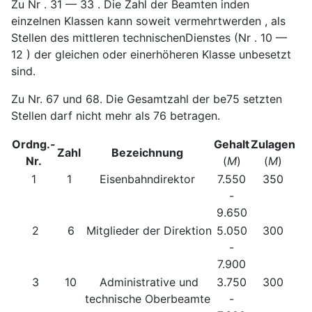
Zu Nr . 31 — 33 . Die Zahl der Beamten inden
einzelnen Klassen kann soweit vermehrtwerden , als
Stellen des mittleren technischenDienstes (Nr . 10 —
12 ) der gleichen oder einerhöheren Klasse unbesetzt
sind.
Zu Nr. 67 und 68. Die Gesamtzahl der be75 setzten
Stellen darf nicht mehr als 76 betragen.
Ordng.-
Gehalt
Zulagen
Zahl
Bezeichnung
Nr.
(
M
)
(
M
)
1
1
Eisenbahndirektor
7.550
350
-
9.650
2
6
Mitglieder der Direktion
5.050
300
-
7.900
3
10
Administrative und
3.750
300
technische Oberbeamte
-