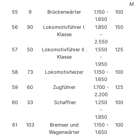
M
.
55
9
Brückenwärter
1.150 -
100
1.650
56
90
Lokomotivführer I.
1.850
150
Klasse
-
2.550
57
50
Lokomotivführer II .
1.550
125
Klasse
-
1.950
58
73
Lokomotivheizer
1.150 -
100
1.650
59
60
Zugführer
1.700 -
125
2.200
60
33
Schaffner
1.250
100
-
1.850
61
103
Bremser und
1.150 -
100
Wagenwärter
1.650