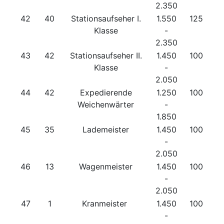
2.350
42
40
Stationsaufseher I.
1.550
125
Klasse
-
2.350
43
42
Stationsaufseher II.
1.450
100
Klasse
-
2.050
44
42
Expedierende
1.250
100
Weichenwärter
-
1.850
45
35
Lademeister
1.450
100
-
2.050
46
13
Wagenmeister
1.450
100
-
2.050
47
1
Kranmeister
1.450
100
-