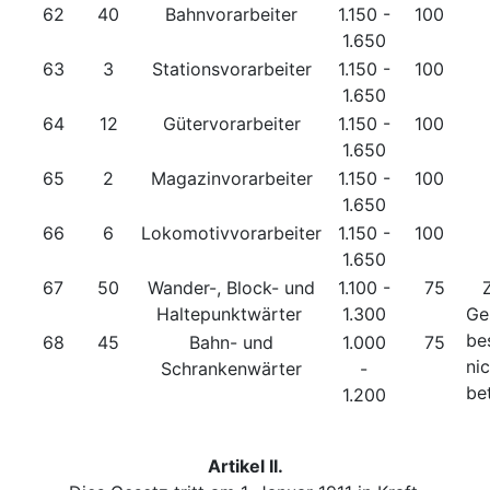
62
40
Bahnvorarbeiter
1.150 -
100
1.650
63
3
Stationsvorarbeiter
1.150 -
100
1.650
64
12
Gütervorarbeiter
1.150 -
100
1.650
65
2
Magazinvorarbeiter
1.150 -
100
1.650
66
6
Lokomotivvorarbeiter
1.150 -
100
1.650
67
50
Wander-, Block- und
1.100 -
75
Zu
Haltepunktwärter
1.300
Ge
be
68
45
Bahn- und
1.000
75
ni
Schrankenwärter
-
be
1.200
Artikel II.