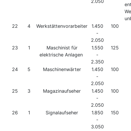
2.050
en
We
un
22
4
Werkstättenvorarbeiter
1.450
100
-
2.050
23
1
Maschinist für
1.550
125
elektrische Anlagen
-
2.350
24
5
Maschinenwärter
1.450
100
-
2.050
25
3
Magazinaufseher
1.450
100
-
2.050
26
1
Signalaufseher
1.850
150
-
3.050