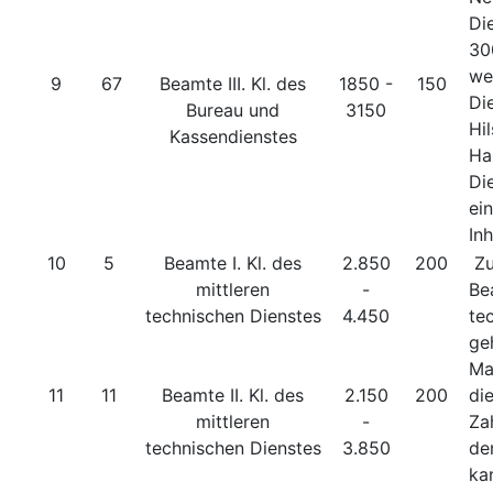
Di
3
we
9
67
Beamte III. Kl. des
1850 -
150
Di
Bureau und
3150
Hi
Kassendienstes
Ha
Di
ei
In
10
5
Beamte I. Kl. des
2.850
200
Zu
mittleren
-
Be
technischen Dienstes
4.450
te
ge
Ma
11
11
Beamte II. Kl. des
2.150
200
di
mittleren
-
Za
technischen Dienstes
3.850
de
ka