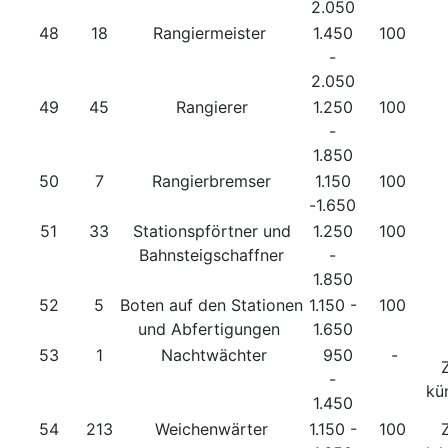
2.050
48
18
Rangiermeister
1.450
100
-
2.050
49
45
Rangierer
1.250
100
-
1.850
50
7
Rangierbremser
1.150
100
-1.650
51
33
Stationspförtner und
1.250
100
Bahnsteigschaffner
-
1.850
52
5
Boten auf den Stationen
1.150 -
100
und Abfertigungen
1.650
53
1
Nachtwächter
950
-
Zu
-
kü
1.450
54
213
Weichenwärter
1.150 -
100
Zu