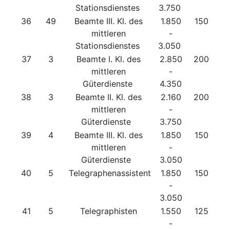
Stationsdienstes
3.750
36
49
Beamte III. Kl. des
1.850
150
mittleren
-
Stationsdienstes
3.050
37
3
Beamte I. Kl. des
2.850
200
mittleren
-
Güterdienste
4.350
38
3
Beamte II. Kl. des
2.160
200
mittleren
-
Güterdienste
3.750
39
4
Beamte III. Kl. des
1.850
150
mittleren
-
Güterdienste
3.050
40
5
Telegraphenassistent
1.850
150
-
3.050
41
5
Telegraphisten
1.550
125
-