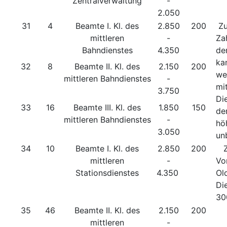
Zentralverwaltung
-
2.050
31
4
Beamte I. Kl. des
2.850
200
Zu
mittleren
-
Za
Bahndienstes
4.350
de
ka
32
8
Beamte II. Kl. des
2.150
200
we
mittleren Bahndienstes
-
mi
3.750
Die
33
16
Beamte III. Kl. des
1.850
150
de
mittleren Bahndienstes
-
hö
3.050
un
34
10
Beamte I. Kl. des
2.850
200
Zu
mittleren
-
Vo
Stationsdienstes
4.350
Ol
Di
3
35
46
Beamte II. Kl. des
2.150
200
mittleren
-