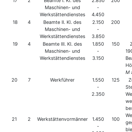
17
2
Beamte I. Kl. des
2.850
200
Maschinen- und
-
Werkstättendienstes
4.450
18
4
Beamte II. Kl. des
2.150
200
Maschinen- und
-
Werkstättendienstes
3.850
19
4
Beamte III. Kl. des
1.850
150
Zu
Maschinen- und
-
19
Werkstättendienstes
3.150
Be
Hö
M
20
7
Werkführer
1.550
125
Zu
-
St
2.350
We
we
be
We
21
2
Werkstättenvormänner
1.450
100
ge
-
ble