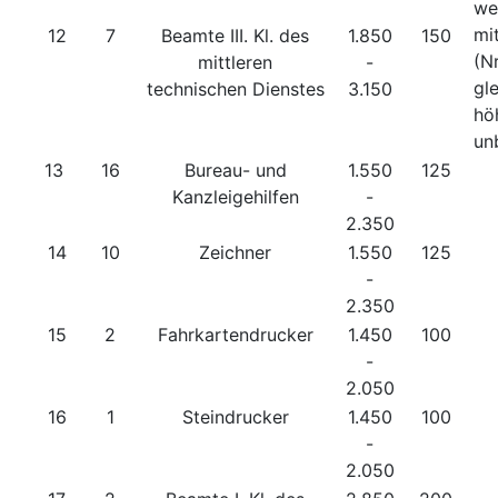
we
mi
12
7
Beamte III. Kl. des
1.850
150
(N
mittleren
-
gl
technischen Dienstes
3.150
hö
un
13
16
Bureau- und
1.550
125
Kanzleigehilfen
-
2.350
14
10
Zeichner
1.550
125
-
2.350
15
2
Fahrkartendrucker
1.450
100
-
2.050
16
1
Steindrucker
1.450
100
-
2.050