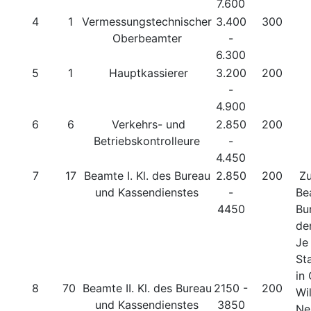
7.600
4
1
Vermessungstechnischer
3.400
300
Oberbeamter
-
6.300
5
1
Hauptkassierer
3.200
200
-
4.900
6
6
Verkehrs- und
2.850
200
Betriebskontrolleure
-
4.450
7
17
Beamte I. Kl. des Bureau
2.850
200
Zu
und Kassendienstes
-
Be
4450
Bu
de
Je
St
in
8
70
Beamte II. Kl. des Bureau
2150 -
200
Wi
und Kassendienstes
3850
Ne