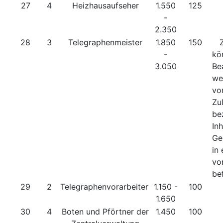
27
4
Heizhausaufseher
1.550
125
-
2.350
28
3
Telegraphenmeister
1.850
150
-
kö
3.050
Be
we
vo
Zu
be
In
Ge
in 
vo
be
29
2
Telegraphenvorarbeiter
1.150 -
100
1.650
30
4
Boten und Pförtner der
1.450
100