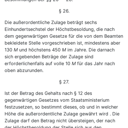
§ 26.
Die außerordentliche Zulage beträgt sechs
Einhundertsechstel der Höchstbesoldung, die nach
dem gegenwärtigen
Gesetze für die von dem Beamten
bekleidete Stelle vor
geschrieben ist, mindestens aber
130
M
und höchstens
450
M
im Jahre. Die darnach
sich ergebenden Beträge
der Zulage sind
erforderlichenfalls auf volle 10
M
für
das Jahr nach
oben abzurunden.
§ 27.
Ist der Betrag des Gehalts nach § 12 des
gegen
wärtigen Gesetzes vom Staatsministerium
festzusetzen, so
bestimmt dieses, ob und in welcher
Höhe die außerordent
liche Zulage gewährt wird . Die
Zulage darf den Betrag
nicht übersteigen, der nach
der Höchstbesoldung der Stelle
sich aus den