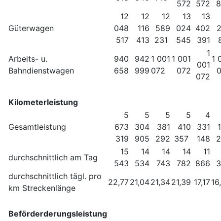
572
572
8
12
12
12
13
13
Güterwagen
048
116
589
024
402
517
413
231
545
391
1
Arbeits- u.
940
942
1 001
1 001
1 
001
Bahndienstwagen
658
999
072
072
072
Kilometerleistung
5
5
5
5
4
Gesamtleistung
673
304
381
410
331
319
905
292
357
148
2
15
14
14
14
11
durchschnittlich am Tag
543
534
743
782
866
3
durchschnittlich tägl. pro
22,77
21,04
21,34
21,39
17,17
16
km Streckenlänge
Beförderderungsleistung