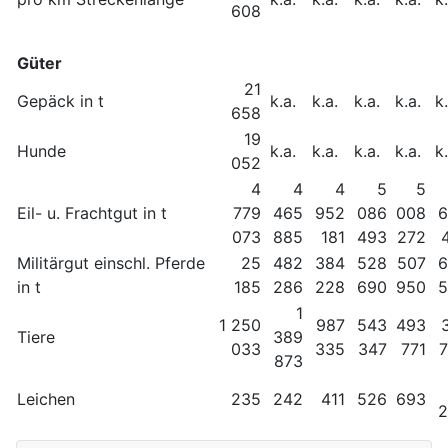
608
Güter
21
Gepäck in t
k.a.
k.a.
k.a.
k.a.
k.
658
19
Hunde
k.a.
k.a.
k.a.
k.a.
k.
052
4
4
4
5
5
Eil- u. Frachtgut in t
779
465
952
086
008
6
073
885
181
493
272
Militärgut einschl. Pferde
25
482
384
528
507
6
in t
185
286
228
690
950
5
1
1 250
987
543
493
Tiere
389
033
335
347
771
873
Leichen
235
242
411
526
693
2