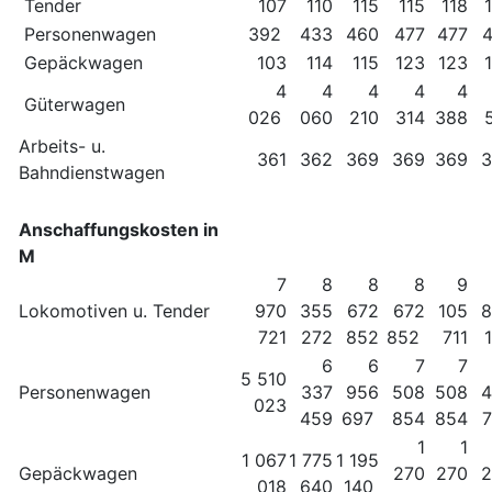
Tender
107
110
115
115
118
Personenwagen
392
433
460
477
477
Gepäckwagen
103
114
115
123
123
4
4
4
4
4
Güterwagen
026
060
210
314
388
Arbeits- u.
361
362
369
369
369
3
Bahndienstwagen
Anschaffungskosten in
M
7
8
8
8
9
Lokomotiven u. Tender
970
355
672
672
105
8
721
272
852
852
711
6
6
7
7
5 510
Personenwagen
337
956
508
508
4
023
459
697
854
854
1
1
1 067
1 775
1 195
Gepäckwagen
270
270
2
018
640
140