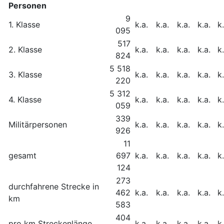
Personen
9
1. Klasse
k.a.
k.a.
k.a.
k.a.
k.
095
517
2. Klasse
k.a.
k.a.
k.a.
k.a.
k.
824
5 518
3. Klasse
k.a.
k.a.
k.a.
k.a.
k.
220
5 312
4. Klasse
k.a.
k.a.
k.a.
k.a.
k.
059
339
Militärpersonen
k.a.
k.a.
k.a.
k.a.
k.
926
11
gesamt
697
k.a.
k.a.
k.a.
k.a.
k.
124
273
durchfahrene Strecke in
462
k.a.
k.a.
k.a.
k.a.
k.
km
583
404
pro km Streckenlänge
k.a.
k.a.
k.a.
k.a.
k.