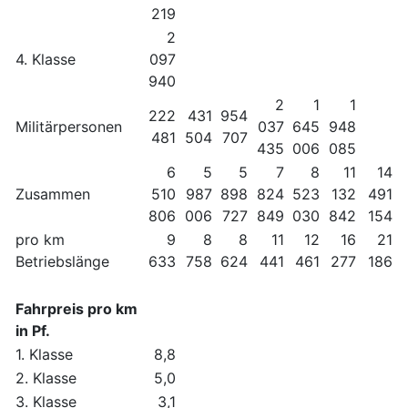
219
2
4. Klasse
097
940
2
1
1
222
431
954
Militärpersonen
037
645
948
481
504
707
435
006
085
6
5
5
7
8
11
14
Zusammen
510
987
898
824
523
132
491
806
006
727
849
030
842
154
pro km
9
8
8
11
12
16
21
Betriebslänge
633
758
624
441
461
277
186
Fahrpreis pro km
in Pf.
1. Klasse
8,8
2. Klasse
5,0
3. Klasse
3,1