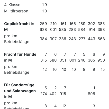
4. Klasse
1,9
Militärperson
1,0
Gepäckfracht
in
259
210
161
166
189
302
385
M
628
001
585
283
584
914
398
pro km
384
307
236
243
277
443
563
Betriebslänge
Fracht für Hunde
7
6
7
7
5
6
9
in
M
815
580
051
001
246
365
950
pro km
12
10
10
10
8
9
15
Betriebslänge
Für Sonderzüge
5
2
7
1
und Salonwagen
274
402
915
896
in
M
pro km
8
4
12
3
Betriebslänge