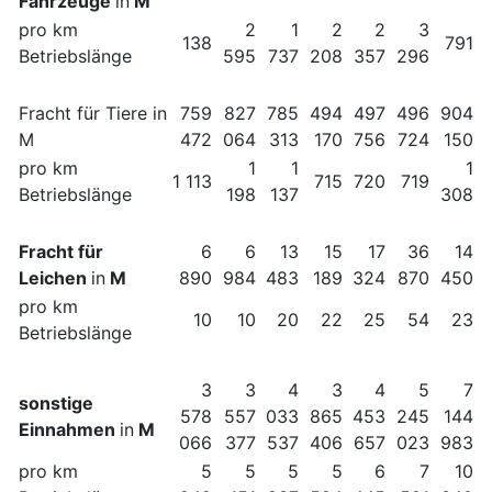
Fahrzeuge
in
M
pro km
2
1
2
2
3
138
791
Betriebslänge
595
737
208
357
296
Fracht für Tiere in
759
827
785
494
497
496
904
M
472
064
313
170
756
724
150
pro km
1
1
1
1 113
715
720
719
Betriebslänge
198
137
308
Fracht für
6
6
13
15
17
36
14
Leichen
in
M
890
984
483
189
324
870
450
pro km
10
10
20
22
25
54
23
Betriebslänge
3
3
4
3
4
5
7
sonstige
578
557
033
865
453
245
144
Einnahmen
in
M
066
377
537
406
657
023
983
pro km
5
5
5
5
6
7
10