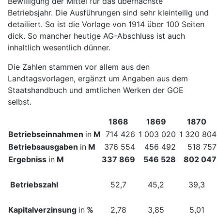
Bewilligung der Mittel für das übernächste
Betriebsjahr. Die Ausführungen sind sehr kleinteilig und
detailiert. So ist die Vorlage von 1914 über 100 Seiten
dick. So mancher heutige AG-Abschluss ist auch
inhaltlich wesentlich dünner.
Die Zahlen stammen vor allem aus den
Landtagsvorlagen, ergänzt um Angaben aus dem
Staatshandbuch und amtlichen Werken der GOE
selbst.
1868
1869
1870
Betriebseinnahmen
in
M
714 426
1 003 020
1 320 804
Betriebsausgaben
in
M
376 554
456 492
518 757
Ergebniss
in
M
337 869
546 528
802 047
Betriebszahl
52,7
45,2
39,3
Kapitalverzinsung
in
%
2,78
3,85
5,01