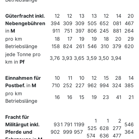
Güterfracht inkl.
12
12
13
13
12
14
20
Nebengebühren
394
309
309
505
652
081
467
in
M
911
751
397
806
245
881
264
pro km
18
17
19
19
18
20
29
Betriebslänge
158
824
261
546
310
379
620
jede Tonne pro
3,76
3,93
3,65
3,59
3,50
3,94
km in
Pf
Einnahmen für
10
11
10
12
15
28
14
Postbef.
in
M
710
252
227
962
994
324
385
pro km
16
16
15
19
23
41
21
Betriebslänge
Fracht für
1
1
2
Militärgut inkl.
93
1 791
1199
546
525
628
277
Pferde und
902
999
957
364
574
636
477