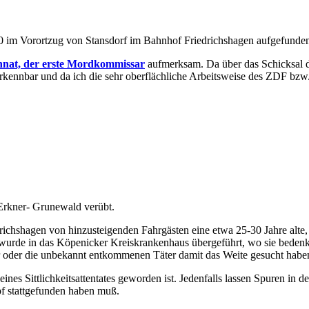
 im Vorortzug von Stansdorf im Bahnhof Friedrichshagen aufgefunde
nnat, der erste Mordkommissar
aufmerksam. Da über das Schicksal d
ennbar und da ich die sehr oberflächliche Arbeitsweise des ZDF bzw. se
Erkner- Grunewald verübt.
drichshagen von hinzusteigenden Fahrgästen eine etwa 25-30 Jahre alte
rde in das Köpenicker Kreis­krankenhaus übergeführt, wo sie bedenkl
 oder die unbekannt entkomme­nen Täter damit das Weite gesucht haben
 eines Sittlichkeitsattentates geworden ist. Jedenfalls lassen Spuren 
pf stattgefunden haben muß.