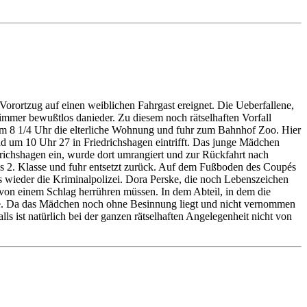
Vorortzug auf einen weiblichen Fahrgast ereignet. Die Ueberfallene,
 immer bewußtlos danieder. Zu diesem noch rätselhaften Vorfall
 um 8 1/4 Uhr die elterliche Wohnung und fuhr zum Bahnhof Zoo. Hier
und um 10 Uhr 27 in Friedrichshagen eintrifft. Das junge Mädchen
drichshagen ein, wurde dort umrangiert und zur Rückfahrt nach
ils 2. Klasse und fuhr entsetzt zurück. Auf dem Fußboden des Coupés
es wieder die Kriminalpolizei. Dora Perske, die noch Lebenszeichen
ie von einem Schlag herrühren müssen. In dem Abteil, in dem die
che. Da das Mädchen noch ohne Besinnung liegt und nicht vernommen
ls ist natürlich bei der ganzen rätselhaften Angelegenheit nicht von