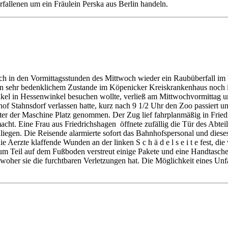
erfallenen um ein Fräulein Perska aus Berlin handeln.
sich in den Vormittagsstunden des Mittwoch wieder ein Raubüberfall im 
egt in sehr bedenklichem Zustande im Köpenicker Kreiskrankenhaus noch
 Onkel in Hessenwinkel besuchen wollte, verließ am Mittwochvormittag
nhof Stahnsdorf verlassen hatte, kurz nach 9 1/2 Uhr den Zoo passiert 
inter der Maschine Platz genommen. Der Zug lief fahrplanmäßig in Frie
macht. Eine Frau aus Friedrichshagen öffnete zufällig die Tür des Abte
­liegen. Die Reisende alarmierte sofort das Bahnhofspersonal und dies
e Aerzte klaffende Wunden an der linken S c h ä d e l s e i t e fest, d
, zum Teil auf dem Fußboden verstreut einige Pakete und eine Handtas
woher sie die furchtbaren Verletzungen hat. Die Möglichkeit eines Unfal