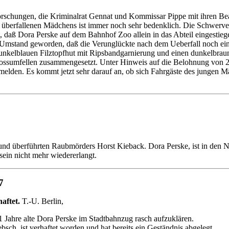
orschungen, die Kriminalrat Gennat und Kommissar Pippe mit ihren Beam
s überfallenen Mädchens ist immer noch sehr bedenklich. Die Schwerve
 daß Dora Perske auf dem Bahn­hof Zoo allein in das Abteil eingestiegen
r Umstand geworden, daß die Verunglückte nach dem Ueberfall noch eine
en dunkelblauen Filztopfhut mit Ripsbandgarnierung und einen dunkelb
ossumfellen zusammengesetzt. Unter Hinweis auf die Belohnung von 2
melden. Es kommt jetzt sehr darauf an, ob sich Fahrgäste des jungen M
 überführten Raubmörders Horst Kieback. Dora Perske, ist in den Na
sein nicht mehr wiedererlangt.
7
aftet.
T.-U. Berlin,
1 Jahre alte Dora Perske im Stadtbahnzug rasch aufzuklären.
bsch, ist verhaftet worden und hat bereits ein Geständnis abgelegt.