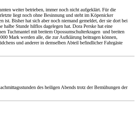
ten weiter betrieben, immer noch nicht aufgeklärt. Für die
rletzte liegt noch ohne Besinnung und steht im Köpenicker
 ist. Bisher hat sich aber noch niemand gemeldet, der sie dort bei
 halbe Stunde hilflos dagelegen hat. Dora Perske hat eine
raunen Tuchmantel mit breitem Opossumschulterkragen und breiten
000 Mark werden alle, die zur Aufklärung beitragen können,
ädchens und anderer in demselben Abteil befindlicher Fahrgäste
chmittagsstunden des heiligen Abends trotz der Bemühun­gen der