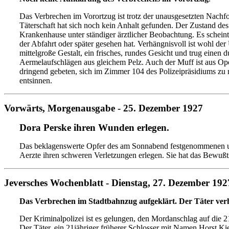
Das Verbrechen im Vorortzug ist trotz der unausgesetzten Nachf
Täterschaft hat sich noch kein Anhalt gefunden. Der Zustand de
Krankenhause unter ständiger ärztlicher Beobachtung. Es scheint,
der Abfahrt oder später gesehen hat. Verhängnisvoll ist wohl de
mittelgroße Gestalt, ein frisches, rundes Gesicht und trug ein
Aermelaufschlägen aus gleichem Pelz. Auch der Muff ist aus Op
dringend gebeten, sich im Zimmer 104 des Polizeipräsidiums zu 
entsinnen.
Vorwärts, Morgenausgabe - 25. Dezember 1927
Dora Perske ihren Wunden erlegen.
Das beklagenswerte Opfer des am Sonnabend festgenommenen und
Aerzte ihren schweren Verletzungen erlegen. Sie hat das Bewußt
Jeversches Wochenblatt - Dienstag, 27. Dezember 192
Das Verbrechen im Stadtbahnzug aufgeklärt. Der Täter verh
Der Kriminalpolizei ist es gelungen, den Mordanschlag auf die 2
Der Täter, ein 21jähriger früherer Schlosser mit Namen Horst Kie