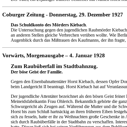
Coburger Zeitung - Donnerstag, 29. Dezember 1927
Das Schuldkonto des Mörders Kiebach
.
Die Untersuchung gegen den jugendlichen Raubmörder Kiebach, de
an anderen Stellen gleiche Verbrechen verüben wollte. Wie Berli
Augenblick durch das Mißtrauen des Kaufmanns, der ihn fragte, 
Vorwärts,
Morgen
ausgabe –
4
. Januar 1928
Z
um Raubüberfall im Stadtbahnzug.
Der böse Geist der Familie.
Gegen den Eisenbahnattentäter Horst Kiebach, dessen Opfer Dor
beim Landgericht II beantragt. Horst Kiebach hat auf Veranlassu
Der jugendliche Attentäter bezeichnet als den bösen Geist feiner
Meineidsfabrikantin Frau Ohlerich. Bekanntlich gehörte die gan
Schwurgericht als Zeugen auf. Während die Mutter und die Schwes
Horst bis zum Schluß hartnäckig an ihren früheren Eiben festgeha
sich zu fesseln, hatte er ihr zu Weihnachten große Geschenke in A
sich durch Raubüberfälle in der Stadtbahn zu verschaffen. Intere
hatte. Dieser ließ sich bei seinen Vorführungen aus dem Publikum