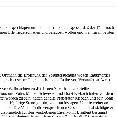
niedergeschlagen und beraubt hatte, hat ergeben, daß der Täter noch
sernen Elle niederschlagen und berauben wollen und war nur im letzten
t Dr. Ortmann die Eröffnung der Voruntersuchung wegen Raubmordes
ungeachtet seiner Jugend, schon eine Reihe von Vorstrafen aufweist.
urz vor Weihnachten zu 4½ Jahren Zuchthaus verurteilte
rau, und Vater, Mutter, Schwester und Horst Kiebach traten vor dem
tet worden zu sein, hatten der alte Präparator Kiebach und sein Sohn
, eine 19jährige Stenotypistin, von ihm lossagen. Um sie weiter an
acht habe. Die Mittel für die versprochenen Geschenke beabsichtigte er
e ursprünglich für den verstorbenen Eisenkönig Breitbart bestimmt
chlosser arbeitete, hatte sich zu diesem Zwecke die Eisenschiene