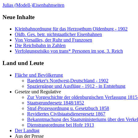
Julias (Modell-)Eisenbahnseiten
Neue Inhalte
Kleinbahnordnung für das Herzogthum Oldenburg - 1902
Oldb. Ges. betr. nichtstaatlicher Eisenbahnen
Von Versailles, der Ruhr und Franzosen
Die Reichsbahn in Zahlen
Verfolgungsrisiko von trans* Personen im sog. 3. Reich
Land und Leute
Fläche und Bevölkerung
Baedeker's Nordwest-Deutschland - 1902
Spaziergänge und Ausflüge - 1912 - in Entstehung
Gesetze und Regulative
Zur Vorgeschichte der oldenburgischen Verfassung 181
Staatsgrundgesetz 1848/1852
Straf-Prozessordnung u. Gesetzbuch 1858
Revidiertes Civilstaatsdienergesetz 1867
Bekanntmachung des Staatsministeriums über den Verkeh
Dienstrangordnung bei Hofe 1913
Der Landtag
Aus der Presse