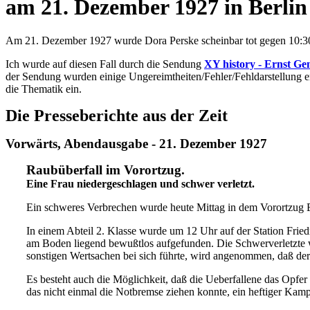
am 21. Dezember 1927 in Berlin
Am 21. Dezember 1927 wurde Dora Perske scheinbar tot gegen 10:30
Ich wurde auf diesen Fall durch die Sendung
XY history - Ernst Ge
der Sendung wurden einige Ungereimtheiten/Fehler/Fehldarstellung erk
die Thematik ein.
Die Presseberichte aus der Zeit
Vorwärts, Abendausgabe - 21. Dezember 1927
Raubüberfall im Vorortzug.
Eine Frau niedergeschlagen und schwer verletzt.
Ein schweres Verbrechen wurde heute Mittag in dem Vorortzug 
In einem Abteil 2. Klasse wurde um 12 Uhr auf der Station Frie
am Boden liegend bewußtlos aufgefunden. Die Schwerverletzte wu
sonstigen Wertsachen bei sich führte, wird angenommen, daß der
Es besteht auch die Möglichkeit, daß die Ueberfallene das Opfer
das nicht einmal die Not­bremse ziehen konnte, ein heftiger Kam