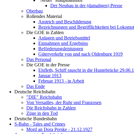
"Neuer" Hauptbahnhof
Der Neubau in der (damaligen) Presse
Oberbau
Rollendes Material
Anstrich und Beschilderung
Bezeichnungen und Begrifflichkeiten bei Lokomo
Die GOE in Zahlen
Anlagen und Betriebsmittel
Einnahmen und Ergebniss
Beförderungsleistungen
Güterverkehr von und nach Oldenburg 1919
Das Personal
Die GOE in der Presse
Elsfleth, Schiff rauscht in die Huntebrücke 29.06.
Januar 1913
Februar 1913 - in Arbeit
Das Ende
Deutsche Reichsbahn
"DIE" Reichsbahn
Von Versailles, der Ruhr und Franzosen
Die Reichsbahn in Zahlen
Züge in den Tod
Deutsche Bundesbahn
S-Bahn - Tales and Crimes
Mord an Dora Perske - 21.12.1927