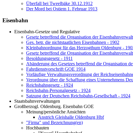
Überfall bei Tweelbäke 30.12.1912
Der Mord bei Ostiem 1. Februar 1913
Eisenbahn
Eisenbahn-Gesetze und Regulative
Gesetz betreffend die Organisation der Eisenbahnverwal
Ges. betr. die nichtstaatlichen Eisenbahnen - 1902
Kleinbahnordnung für das Herzogthum Oldenburg - 190
Gesetz betreffend die Organisation der Eisenbahnverwal
Besoldungsgesetz - 1911
Abänderung des Gesetzes betreffend die Organisation d
Fahrdienstvorschrift GOE 1914
Vorläufige Verwaltungsverordnung der Reichseisenbahn
Verordnung über die Schaffung eines Unternehmens Deu
Reichsbahngesetz - 1924
Reichsbahn-Personalgesetz - 1924
Satzung der Deutschen Reichsbahn-Gesellschaft - 1924
Staatsbahnverwaltungen
Großherzogl. Oldenburg. Eisenbahn GOE
Meinung/persönliche Ansichten
Anstrich Gleishalle Oldenburg Hbf
"Firma" und Bezeichnung(en)
Hochbauten