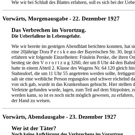
Wie wir bei Schluß des Blattes erfahren, soll es sich bei der Ueb
Vorwärts, Morgenausgabe - 22. Dezember 1927
Das Verbrechen im Vorortzug.
Die Ueberfallene in Lebensgefahr.
Wie wir bereite im gestrigen Abendblatt berichten konnten, hat 
eine 20jährige Dora P e r s k e aus der Bayerischen Str. 30, li
erfahren wir folgende Einzelheiten: Fräulein Perske, die ihren
bestieg sie den V o r o r t z u g 3260, der um 8 Uhr 44 den Bah
hatte in einem Abteil 2. Klasse des Wagens Nr. 64 120 gleich h
Stahnsdorf, die um 11 Uhr 55 angetreten werden sollte, fertigge
sah sie eine weibliche Person regungslos und schwer röchelnd da
von sich gab, wurde in das Krankenhaus gebracht. Hier stellten di
Verletzte gefunden wurde, lagen, zum Teil auf dem Sitzpolster
werden kann, so ist es noch nicht möglich gewesen, zu erfahren, 
der Hand zu weisen.
Vorwärts, Abendausgabe - 23. Dezember 1927
Wer ist der Täter?
Noch keine Aufklärung des Verbrechens im Vorortzug
.