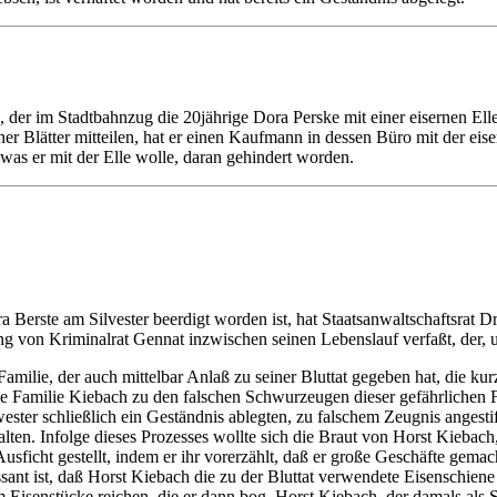
r im Stadtbahnzug die 20jährige Dora Perske mit einer eisernen Elle 
ner Blätter mitteilen, hat er einen Kaufmann in dessen Büro mit der ei
was er mit der Elle wolle, daran gehindert worden.
a Berste am Silvester beerdigt worden ist, hat Staatsanwaltschaftsra
ng von Kriminalrat Gennat inzwischen seinen Lebenslauf verfaßt, der, 
 Familie, der auch mittelbar Anlaß zu seiner Bluttat gegeben hat, die k
ze Familie Kiebach zu den falschen Schwurzeugen dieser gefährlichen F
ter schließlich ein Geständnis ablegten, zu falschem Zeugnis angestif
lten. Infolge dieses Prozesses wollte sich die Braut von Horst Kiebach
us­ficht gestellt, indem er ihr vorerzählt, daß er große Geschäfte ge­m
ssant ist, daß Horst Kiebach die zu der Bluttat verwendete Eisenschien
 Eisenstücke reichen, die er dann bog. Horst Kiebach, der damals als S