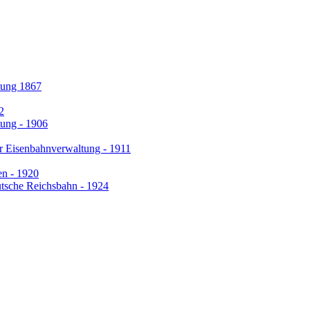
tung 1867
2
tung - 1906
er Eisenbahnverwaltung - 1911
en - 1920
tsche Reichsbahn - 1924