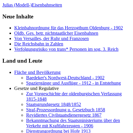
Julias (Modell-)Eisenbahnseiten
Neue Inhalte
Kleinbahnordnung für das Herzogthum Oldenburg - 1902
Oldb. Ges. betr. nichtstaatlicher Eisenbahnen
Von Versailles, der Ruhr und Franzosen
Die Reichsbahn in Zahlen
Verfolgungsrisiko von trans* Personen im sog. 3. Reich
Land und Leute
Fläche und Bevölkerung
Baedeker's Nordwest-Deutschland - 1902
Spaziergänge und Ausflüge - 1912 - in Entstehung
Gesetze und Regulative
Zur Vorgeschichte der oldenburgischen Verfassung
1815-1848
Staatsgrundgesetz 1848/1852
Straf-Prozessordnung u. Gesetzbuch 1858
Revidiertes Civilstaatsdienergesetz 1867
Bekanntmachung des Staatsministeriums über den
Verkehr mit Kraftfahrzeugen - 1906
Dienstrangordnung bei Hofe 1913