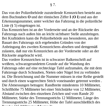
§ 7.
Das von der Polizeibehörde zuzuteilende Kennzeichen besteht aus
dem Buchstaben
O
und der römischen Ziffer
I
(
O I
) und aus der
Erkenuungsnummer, unter welcher das Fahrzeug in die polizeiliche
Liste (§ 5) eingetragen ist.
Das Kennzeichen ist an der Vorderseite und an der Rückseite des
Fahrzeugs nach außen hin an leicht sichtbarer Stelle anzubringen.
Bei Krafträdern kann die Polizeibehörde aus besonderen, aus der
Bauart des Fahrzeugs sich ergebenden Gründen von der
Anbringung des zweiten Kennzeichens absehen und demgemäß
zulasten, daß nur ein Kennzeichen an der Vorderseite oder an der
Rückseite angebracht wird.
Das vordere Kennzeichen ist in schwarzer Balkenschrift auf
weißem, schwarzgerandetem Grunde auf die Wandung des
Fahrzeugs oder auf eine rechteckige Tafel aufzumalen, die mit dem
Fahrzeuge durch Schrauben, Nieten oder Nägel fest zu verbinden
ist. Die Bezeichnung und die Nummer müssen in eine Reihe gestellt
und durch einen wagerechten Strich voneinander getrennt werden .
Die Abmessungen betragen: Randbreite mindestens 10 Millimeter,
Schrifthöhe 75 Millimeter bei einer Strichstärke von 12 Millimeter,
Abstand zwischen den einzelnen Zeichen und vom Rande 20
Millimeter, Stärke des Trennungsstrichs 12 Millimeter, Länge des
Trennungsstrichs 25 Millimeter, Höhe der Tafel ausschließlich des