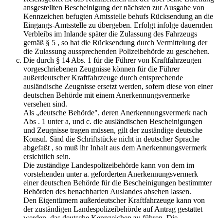
ansgestellten Bescheinigung der nächsten zur Ausgabe von
Kennzeichen befugten Amtsstelle behufs Rücksendung an die
Eingangs-Amtsstelle zu übergeben. Erfolgt infolge dauernden
Verbleibs im Inlande später die Zulassung des Fahrzeugs
gemäß § 5 , so hat die Rücksendung durch Vermittelung der
die Zulassung aussprechenden Polizeibehörde zu geschehen.
Die durch § 14 Abs. 1 für die Führer von Kraftfahrzeugen
vorgeschriebenen Zeugnisse können für die Führer
außerdeutscher Kraftfahrzeuge durch entsprechende
ausländische Zeugnisse ersetzt werden, sofern diese von einer
deutschen Behörde mit einem Anerkennungsvermerke
versehen sind.
Als „deutsche Behörde", deren Anerkennungsvermerk nach
Abs . 1 unter a, und c. die ausländischen Bescheinigungen
und Zeugnisse tragen müssen, gilt der zuständige deutsche
Konsul. Sind die Schriftstücke nicht in deutscher Sprache
abgefaßt , so muß ihr Inhalt aus dem Anerkennungsvermerk
ersichtlich sein.
Die zuständige Landespolizeibehörde kann von dem im
vorstehenden unter a. geforderten Anerkennungsvermerk
einer deutschen Behörde für die Bescheinigungen bestimmter
Behörden des benachbarten Auslandes absehen lassen.
Den Eigentümern außerdeutscher Kraftfahrzeuge kann von
der zuständigen Landespolizeibehörde auf Antrag gestattet
werden, das deutsche Kennzeichen zu führen. Die