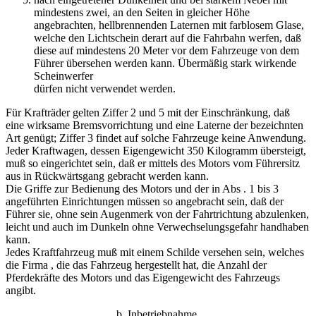
mindestens zwei, an den Seiten in gleicher Höhe
angebrachten, hellbrennenden Laternen mit farblosem Glase,
welche den Lichtschein derart auf die Fahrbahn werfen, daß
diese auf mindestens 20 Meter vor dem Fahrzeuge von dem
Führer übersehen werden kann. Übermäßig stark wirkende
Scheinwerfer
dürfen nicht verwendet werden.
Für Krafträder gelten Ziffer 2 und 5 mit der Einschränkung, daß
eine wirksame Bremsvorrichtung und eine Laterne der bezeichnten
Art genügt; Ziffer 3 findet auf solche Fahrzeuge keine Anwendung.
Jeder Kraftwagen, dessen Eigengewicht 350 Kilogramm übersteigt,
muß so eingerichtet sein, daß er mittels des Motors vom Führersitz
aus in Rückwärtsgang gebracht werden kann.
Die Griffe zur Bedienung des Motors und der in Abs . 1 bis 3
angeführten Einrichtungen müssen so angebracht sein, daß der
Führer sie, ohne sein Augenmerk von der Fahrtrichtung abzulenken,
leicht und auch im Dunkeln ohne Verwechselungsgefahr handhaben
kann.
Jedes Kraftfahrzeug muß mit einem Schilde versehen sein, welches
die Firma , die das Fahrzeug hergestellt hat, die Anzahl der
Pferdekräfte des Motors und das Eigengewicht des Fahrzeugs
angibt.
b. Inbetriebnahme.