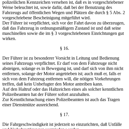
polizeilichen Kennzeichen versehen ist,
daß es in vorgeschriebener
Weise beleuchtet ist, sowie dafür,
daß bei der Benutzung des
Fahrzeugs auf öffentlichen Wegen
und Plätzen die durch § 5 Abs. 2
vorgeschriebene Beschei
nigung mitgeführt wird.
Der Führer ist verpflichtet, sich vor der Fahrt davon
zu überzeugen,
daß das Fahrzeug in ordnungsmäßigem
Zustand ist und daß seine
maschinellen sowie die im § 3
vorgeschriebenen Einrichtungen gut
wirken.
§ 16.
Der Führer ist zu besonderer Vorsicht in Leitung und
Bedienung
seines Fahrzeugs verpflichtet. Er darf von dem
Fahrzeuge nicht
absteigen, solange es in Bewegung ist, und
darf sich von ihm nicht
entfernen, solange der Motor angetrieben ist; auch muß er, falls er
sich von dem Fahrzeug
entfernen will, die nötigen Vorkehrungen
treffen, daß kein
Unbefugter den Motor antreiben kann.
Auf den Haltruf oder das Haltzeichen eines als solcher
kenntlichen
Polizeibeamten hat der Führer sofort anzuhalten.
Zur Kenntlichmachung eines Polizeibeamten ist auch das
Tragen
einer Dienstmütze ausreichend.
§ 17.
Die Fahrgeschwindigkeit ist jederzeit so einzurichten,
daß Unfälle