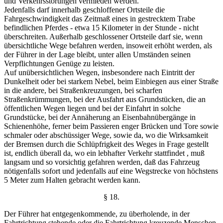
und Verkehrsstörungen vermieden werden.
Jedenfalls darf innerhalb geschloffener Ortsteile die
Fahrgeschwindigkeit das Zeitmaß eines in gestrecktem Trabe
befindlichen Pferdes - etwa 15 Kilometer in der Stunde - nicht
überschreiten. Außerhalb geschlossener Ortsteile darf sie, wenn
übersichtliche Wege befahren werden, insoweit erhöht werden, als
der Führer in der Lage bleibt, unter allen Umständen seinen
Verpflichtungen Genüge zu leisten.
Auf unübersichtlichen Wegen, insbesondere nach Eintritt der
Dunkelheit oder bei starkem Nebel, beim Einbiegen aus einer Straße
in die andere, bei Straßenkreuzungen, bei scharfen
Straßenkrümmungen, bei der Ausfahrt aus Grundstücken, die an
öffentlichen Wegen liegen und bei der Einfahrt in solche
Grundstücke, bei der Annäherung an Eisenbahnübergänge in
Schienenhöhe, ferner beim Passieren enger Brücken und Tore sowie
schmaler oder abschüssiger Wege, sowie da, wo die Wirksamkeit
der Bremsen durch die Schlüpfrigkeit des Weges in Frage gestellt
ist, endlich überall da, wo ein lebhafter Verkehr stattfindet , muß
langsam und so vorsichtig gefahren werden, daß das Fahrzeug
nötigenfalls sofort und jedenfalls auf eine Wegstrecke von höchstens
5 Meter zum Halten gebracht werden kann.
§ 18.
Der Führer hat entgegenkommende, zu überholende, in der
Fahrtrichtung stehende oder die Fahrtrichtung kreuzende Menschen