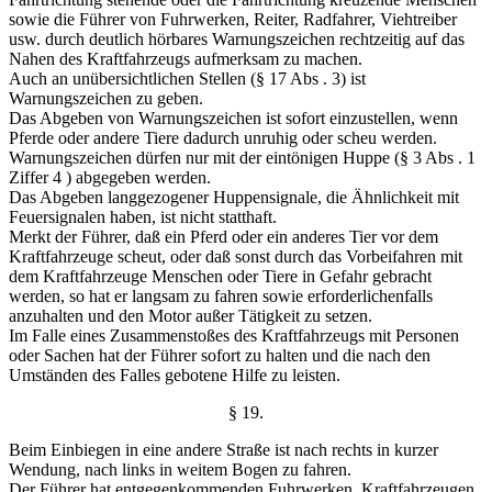
sowie die Führer von Fuhrwerken, Reiter, Radfahrer, Viehtreiber
usw. durch deutlich hörbares Warnungszeichen rechtzeitig auf das
Nahen des Kraftfahrzeugs aufmerksam zu machen.
Auch an unübersichtlichen Stellen (§ 17 Abs . 3) ist
Warnungszeichen zu geben.
Das Abgeben von Warnungszeichen ist sofort einzustellen, wenn
Pferde oder andere Tiere dadurch unruhig oder scheu werden.
Warnungszeichen dürfen nur mit der eintönigen Huppe (§ 3 Abs . 1
Ziffer 4 ) abgegeben werden.
Das Abgeben langgezogener Huppensignale, die Ähnlichkeit mit
Feuersignalen haben, ist nicht statthaft.
Merkt der Führer, daß ein Pferd oder ein anderes Tier vor dem
Kraftfahrzeuge scheut, oder daß sonst durch das Vorbeifahren mit
dem Kraftfahrzeuge Menschen oder Tiere in Gefahr gebracht
werden, so hat er langsam zu fahren sowie erforderlichenfalls
anzuhalten und den Motor außer Tätigkeit zu setzen.
Im Falle eines Zusammenstoßes des Kraftfahrzeugs mit Personen
oder Sachen hat der Führer sofort zu halten und die nach den
Umständen des Falles gebotene Hilfe zu leisten.
§ 19.
Beim Einbiegen in eine andere Straße ist nach rechts in kurzer
Wendung, nach links in weitem Bogen zu fahren.
Der Führer hat entgegenkommenden Fuhrwerken, Kraftfahrzeugen,