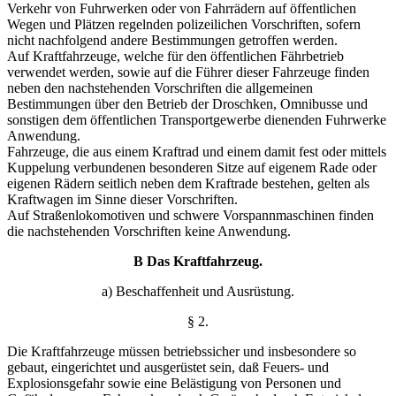
Verkehr von Fuhrwerken oder von Fahrrädern auf
öffentlichen
Wegen und Plätzen regelnden polizeilichen Vor
schriften, sofern
nicht nachfolgend andere Bestimmungen ge
troffen werden.
Auf Kraftfahrzeuge, welche für den öffentlichen Fähr
betrieb
verwendet werden, sowie auf die Führer dieser Fahr
zeuge finden
neben den nachstehenden Vorschriften die all
gemeinen
Bestimmungen über den Betrieb der Droschken,
Omnibusse und
sonstigen dem öffentlichen Transportgewerbe
dienenden Fuhrwerke
Anwendung.
Fahrzeuge, die aus einem Kraftrad und einem damit
fest oder mittels
Kuppelung verbundenen besonderen Sitze
auf eigenem Rade oder
eigenen Rädern seitlich neben dem
Kraftrade bestehen, gelten als
Kraftwagen im Sinne dieser
Vorschriften.
Auf Straßenlokomotiven und schwere Vorspannmaschi
nen finden
die nachstehenden Vorschriften keine Anwendung.
B Das Kraftfahrzeug.
a) Beschaffenheit und Ausrüstung.
§ 2.
Die Kraftfahrzeuge müssen betriebssicher und insbeson
dere so
gebaut, eingerichtet und ausgerüstet sein, daß Feuers-
und
Explosionsgefahr sowie eine Belästigung von Personen
und