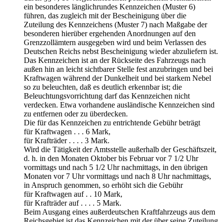
ein besonderes länglichrundes Kennzeichen (Muster 6)
führen, das zugleich mit der Bescheinigung über die
Zuteilung des Kennzeichens (Muster 7) nach Maßgabe der
besonderen hierüber ergehenden Anordnungen auf den
Grenzzollämtern ausgegeben wird und beim Verlassen des
Deutschen Reichs nebst Bescheinigung wieder abzuliefern ist.
Das Kennzeichen ist an der Rückseite des Fahrzeugs nach
außen hin an leicht sichtbarer Stelle fest anzubringen und bei
Kraftwagen während der Dunkelheit und bei starkem Nebel
so zu beleuchten, daß es deutlich erkennbar ist; die
Beleuchtungsvorrichtung darf das Kennzeichen nicht
verdecken. Etwa vorhandene ausländische Kennzeichen sind
zu entfernen oder zu überdecken.
Die für das Kennzeichen zu entrichtende Gebühr beträgt
für Kraftwagen . . . 6 Mark,
für Krafträder . . . . 3 Mark.
Wird die Tätigkeit der Amtsstelle außerhalb der Geschäftszeit,
d. h. in den Monaten Oktober bis Februar vor 7 1/2 Uhr
vormittags und nach 5 1/2 Uhr nachmittags, in den übrigen
Monaten vor 7 Uhr vormittags und nach 8 Uhr nachmittags,
in Anspruch genommen, so erhöht sich die Gebühr
für Kraftwagen auf . . 10 Mark,
für Krafträder auf . . . . 5 Mark.
Beim Ausgang eines außerdeutschen Kraftfahrzeugs aus dem
Reichsgebiet ist das Kennzeichen mit der über seine Zuteilung