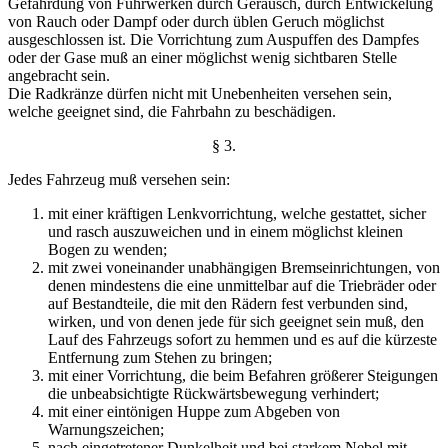
Gefährdung von Fuhrwerken durch Geräusch, durch
Entwickelung
von Rauch oder Dampf oder durch üblen
Geruch möglichst
ausgeschlossen ist. Die Vorrichtung zum
Auspuffen des Dampfes
oder der Gase muß an einer mög
lichst wenig sichtbaren Stelle
angebracht sein.
Die Radkränze dürfen nicht mit Unebenheiten versehen sein,
welche geeignet sind, die Fahrbahn zu beschädigen.
§ 3.
Jedes Fahrzeug muß versehen sein:
mit einer kräftigen Lenkvorrichtung, welche gestattet, sicher
und rasch auszuweichen und in einem möglichst kleinen
Bogen zu wenden;
mit zwei voneinander unabhängigen Bremseinrichtungen, von
denen mindestens die eine unmittelbar auf die Triebräder oder
auf Bestandteile, die mit den Rädern fest verbunden sind,
wirken, und von denen jede für sich geeignet sein muß, den
Lauf des Fahrzeugs sofort zu hemmen und es auf die kürzeste
Entfernung zum Stehen zu bringen;
mit einer Vorrichtung, die beim Befahren größerer Steigungen
die unbeabsichtigte Rückwärtsbewegung verhindert;
mit einer eintönigen Huppe zum Abgeben von
Warnungszeichen;
nach eingetretener Dunkelheit und bei starkem Nebel mit