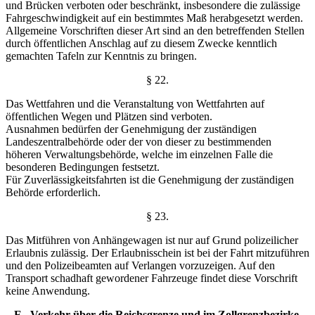
und Brücken
verboten oder beschränkt, insbesondere die zulässige
Fahr
geschwindigkeit auf ein bestimmtes Maß herabgesetzt werden.
Allgemeine Vorschriften dieser Art sind an den be
treffenden Stellen
durch öffentlichen Anschlag auf zu diesem
Zwecke kenntlich
gemachten Tafeln zur Kenntnis zu bringen.
§ 22.
Das Wettfahren und die Veranstaltung von Wett
fahrten auf
öffentlichen Wegen und Plätzen sind verboten.
Ausnahmen bedürfen der Genehmigung der zuständigen
Landeszentralbehörde oder der von dieser zu bestimmenden
höheren Verwaltungsbehörde, welche im einzelnen Falle die
besonderen Bedingungen festsetzt.
Für Zuverlässigkeitsfahrten ist die Genehmigung der
zuständigen
Behörde erforderlich.
§ 23.
Das Mitführen von Anhängewagen ist nur auf Grund
polizeilicher
Erlaubnis zulässig. Der Erlaubnisschein ist
bei der Fahrt mitzuführen
und den Polizeibeamten auf
Verlangen vorzuzeigen. Auf den
Transport schadhaft ge
wordener Fahrzeuge findet diese Vorschrift
keine An
wendung.
E . Verkehr über die Reichsgrenze und im
Zollgrenzbezirke.