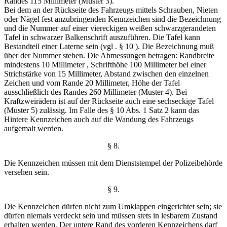
Randes 115 Millimeter (Muster 3).
Bei dem an der Rückseite des Fahrzeugs mittels Schrauben, Nieten
oder Nägel fest anzubringenden Kennzeichen sind die Bezeichnung
und die Nummer auf einer viereckigen weißen schwarzgerandeten
Tafel in schwarzer Balkenschrift auszuführen. Die Tafel kann
Bestandteil einer Laterne sein (vgl . § 10 ). Die Bezeichnung muß
über der Nummer stehen. Die Abmessungen betragen: Randbreite
mindestens 10 Millimeter , Schrifthöhe 100 Millimeter bei einer
Strichstärke von 15 Millimeter, Abstand zwischen den einzelnen
Zeichen und vom Rande 20 Millimeter, Höhe der Tafel
ausschließlich des Randes 260 Millimeter (Muster 4). Bei
Kraftzweirädern ist auf der Rückseite auch eine sechseckige Tafel
(Muster 5) zulässig. Im Falle des § 10 Abs. 1 Satz 2 kann das
Hintere Kennzeichen auch auf die Wandung des Fahrzeugs
aufgemalt werden.
§ 8.
Die Kennzeichen müssen mit dem Dienststempel der Polizeibehörde
versehen sein.
§ 9.
Die Kennzeichen dürfen nicht zum Umklappen eingerichtet sein; sie
dürfen niemals verdeckt sein und müssen stets in lesbarem Zustand
erhalten werden. Der untere Rand des vorderen Kennzeichens darf