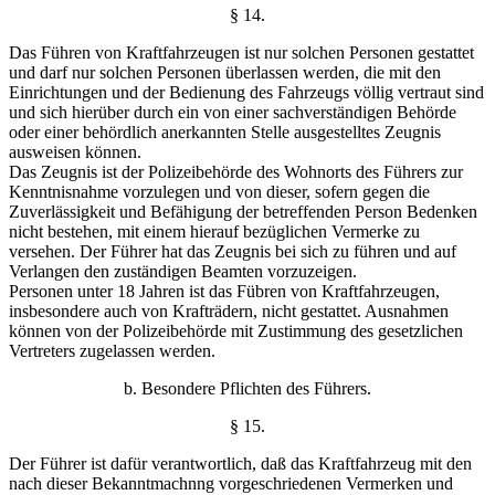
§ 14.
Das Führen von Kraftfahrzeugen ist nur solchen Per
sonen gestattet
und darf nur solchen Personen überlassen
werden, die mit den
Einrichtungen und der Bedienung des
Fahrzeugs völlig vertraut sind
und sich hierüber durch ein
von einer sachverständigen Behörde
oder einer behördlich
anerkannten Stelle ausgestelltes Zeugnis
ausweisen können.
Das Zeugnis ist der Polizeibehörde des Wohnorts des
Führers zur
Kenntnisnahme vorzulegen und von dieser,
sofern gegen die
Zuverlässigkeit und Befähigung der be
treffenden Person Bedenken
nicht bestehen, mit einem hier
auf bezüglichen Vermerke zu
versehen. Der Führer hat das
Zeugnis bei sich zu führen und auf
Verlangen den zustän
digen Beamten vorzuzeigen.
Personen unter 18 Jahren ist das Fübren von Kraft
fahrzeugen,
insbesondere auch von Krafträdern, nicht ge
stattet. Ausnahmen
können von der Polizeibehörde mit
Zustimmung des gesetzlichen
Vertreters zugelassen werden.
b. Besondere Pflichten des Führers.
§ 15.
Der Führer ist dafür verantwortlich, daß das Kraft
fahrzeug mit den
nach dieser Bekanntmachnng vorgeschriedenen Vermerken und