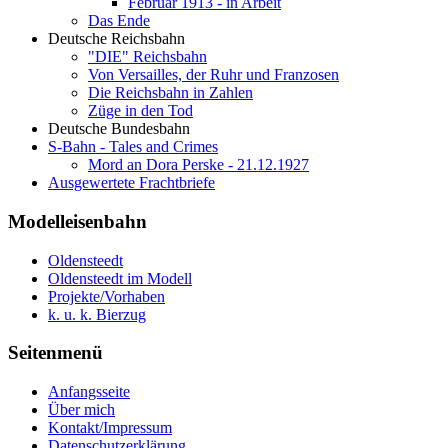
Februar 1913 - in Arbeit
Das Ende
Deutsche Reichsbahn
"DIE" Reichsbahn
Von Versailles, der Ruhr und Franzosen
Die Reichsbahn in Zahlen
Züge in den Tod
Deutsche Bundesbahn
S-Bahn - Tales and Crimes
Mord an Dora Perske - 21.12.1927
Ausgewertete Frachtbriefe
Modelleisenbahn
Oldensteedt
Oldensteedt im Modell
Projekte/Vorhaben
k. u. k. Bierzug
Seitenmenü
Anfangsseite
Über mich
Kontakt/Impressum
Datenschutzerklärung