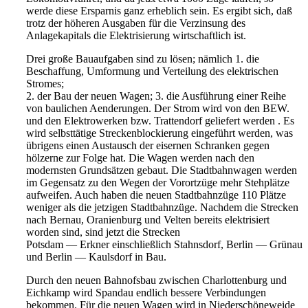
werde diese Ersparnis ganz erheblich sein. Es ergibt sich,
daß
trotz der höheren Ausgaben für die Verzinsung des
Anlage
kapitals die Elektrisierung wirtschaftlich ist.
Drei große Bauaufgaben sind zu lösen; nämlich 1. die
Be
schaffung, Umformung und Verteilung des elektrischen
Stromes;
2. der Bau der neuen Wagen; 3. die Ausführung einer Reihe
von
baulichen Aenderungen. Der Strom wird von den BEW.
und den
Elektrowerken bzw. Trattendorf geliefert werden . Es
wird selbst
tätige Streckenblockierung eingeführt werden, was
übrigens einen
Austausch der eisernen Schranken gegen
hölzerne zur Folge hat.
Die Wagen werden nach den
modernsten Grundsätzen gebaut. Die
Stadtbahnwagen werden
im Gegensatz zu den Wegen der Vorort
züge mehr Stehplätze
aufweifen. Auch haben die neuen
Stadtbahnzüge 110 Plätze
weniger als die jetzigen Stadt
bahnzüge. Nachdem die Strecken
nach Bernau, Oranienburg und V
elten bereits elektrisiert
worden sind, sind jetzt die Strecken
Potsdam — Erkner einschließlich Stahnsdorf, Berlin —
Grünau
und Berlin — Kaulsdorf in Bau.
Durch den neuen Bahnofsbau zwischen Charlottenburg und
Eichkamp wird Spandau endlich bessere Verbindungen
be
kommen. Für die neuen Wagen wird in Niederschöneweide