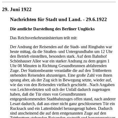
29. Juni 1922
Nachrichten für Stadt und Land. - 29.6.1922
Die amtliche Darstellung des Berliner Unglücks
Das Reichsverkehrsminlsterium teilt mit:
Der Andrang der Reisenden auf die Stadt- und Ringbahn
war
heute mittag, da die Straßen- und Untergrundbahn um
12 Uhr
den Betrieb einstellten, besonders stark. Auf dem Bahn
hof
Schönhauser Allee war ein starker Andrang zu dem gegen
1
Uhr 08 Minuten in Richtung Gesundbrunnen abfahrenden
Zuge. Der Stationsbeamte veranlaßte die auf den Trittbret
tern
stehenden Reisenden abzusteigen. Eine große Zahl von
ihnen
sprang aber, als der Zug sich in Bewegung setzte, wieder
auf,
wie das von den Reisenden vielfach geschieht . Nach An
gaben
von Leichtverletzten soll sich der Unfall dadurch zugetragen
haben, daß die Tür eines von Gesundbrunnen
entgegenkommen
den Stadtbahnzuges offen stand, nach anderer
Lesart dadurch,
daß aus einer nicht ganz geschlossenen Tür ein
Rucksack und
ein Lattenbündel herausgeragt haben. Dadurch
sind anscheinend
die auf dem erstgenannten Zuge auf den
Trittbrettern stehenden
Reisenden gestreift und heruntergerissen