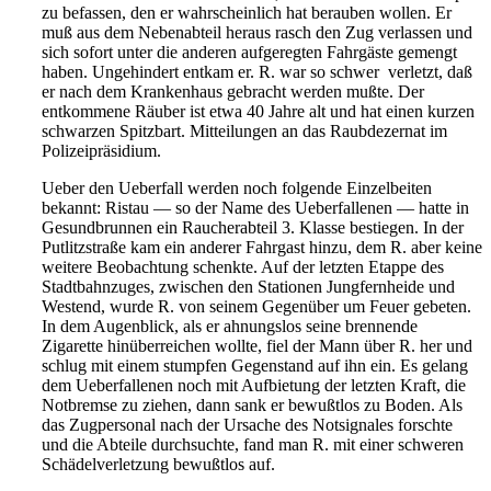
zu be
fassen, den er wahrscheinlich hat berauben wollen. Er
muß aus dem
Nebenabteil heraus rasch den Zug verlassen und
sich sofort unter die
anderen aufgeregten Fahrgäste gemengt
haben. Ungehindert entkam
er. R. war so schwer verletzt, daß
er nach dem Krankenhaus ge
bracht werden mußte. Der
entkommene Räuber ist etwa 40 Jahre
alt und hat einen kurzen
schwarzen Spitzbart. Mit
teilungen an das Raubdezernat im
Polizeipräsidium.
Ueber den Ueberfall werden noch folgende Einzelbeiten
bekannt:
Ristau — so der Name des Ueberfallenen — hatte in
Gesundbrunnen
ein Raucherabteil 3. Klasse bestiegen. In der
Putlitzstraße kam ein
anderer Fahrgast hinzu, dem R. aber keine
weitere Beobachtung
schenkte. Auf der letzten Etappe des
Stadtbahnzuges, zwischen den
Stationen Jungfernheide und
Westend, wurde R. von s
einem Gegenüber um Feuer gebeten.
In dem Augenblick, als er ah
nungslos seine brennende
Zigarette hinüberreichen wollte, fiel der
Mann über R. her und
schlug mit einem stumpfen Gegenstand auf
ihn ein. Es gelang
dem Ueberfallenen noch mit Aufbietung der
letzten Kraft, die
Notbremse zu ziehen, dann sank er bewußtlos zu
Boden. Als
das Zugpersonal nach der Ursache des Notsignales
forschte
und die Abteile durchsuchte, fand man R. mit einer schwe
ren
Schädelverletzung bewußtlos auf.