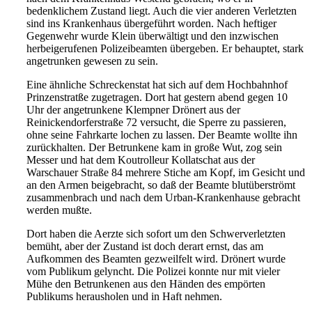
bedenklichem Zustand liegt. Auch die vier
anderen Verletzten
sind ins Krankenhaus überge
führt worden. Nach heftiger
Gegenwehr wurde
Klein überwältigt und den inzwischen
herbeigerufenen Polizeibeamten übergeben. Er behauptet, stark
angetrunken gewesen zu sein.
Eine ähnliche Schreckenstat hat sich auf dem Hochbahnhof
Prinzenstratße zugetragen. Dort hat
gestern abend gegen 10
Uhr der angetrunkene Klemp
ner Drönert aus der
Reinickendorferstraße 72 ver
sucht, die Sperre zu passieren,
ohne seine Fahrkarte
lochen zu lassen. Der Beamte wollte ihn
zurückh
alten. Der Betrunkene kam in große Wut, zog
sein
Messer und hat dem Koutrolleur Kollatschat aus d
er
Warschauer Straße 84 mehrere Stiche am Kopf,
im Gesicht und
an den Armen beigebracht, so daß
der Beamte blutüberströmt
zusammenbrach und nach
dem Urban-Krankenhause gebracht
werden mußte.
Dort haben die Aerzte sich sofort um den Schwer
verletzten
bemüht, aber der Zustand ist doch derart
ernst, das am
Aufkommen des Beamten gezweilfelt
wird. Drönert wurde
vom Publikum gelyncht. Die
Polizei konnte nur mit vieler
Mühe den Betrunke
nen aus den Händen des empörten
Publikums her
ausholen und in Haft nehmen.