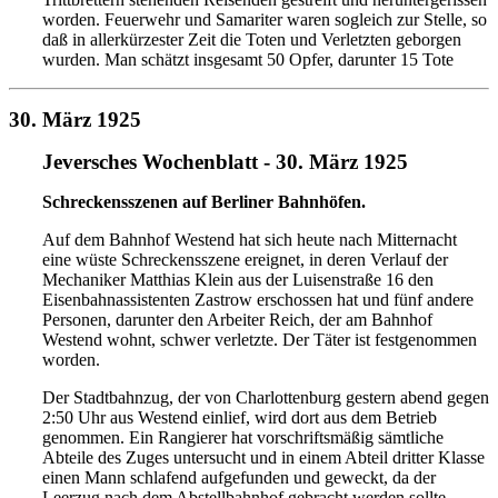
worden. Feuerwehr
und Samariter waren sogleich zur Stelle, so
daß in allerkürze
ster Zeit die Toten und Verletzten geborgen
wurden. Man
schätzt insgesamt 50 Opfer, darunter 15 Tote
30. März 1925
Jeversches Wochenblatt - 30. März 1925
Schreckensszenen auf Berliner Bahnhöfen.
Auf dem Bahnhof Westend hat sich heute nach
Mitternacht
eine wüste Schreckensszene ereignet, in
deren Verlauf der
Mechaniker Matthias Klein aus
der Luisenstraße 16 den
Eisenbahnassistenten Zastrow
erschossen hat und fünf andere
Personen, darunter
den Arbeiter Reich, der am Bahnhof
Westend wohnt,
schwer verletzte. Der Täter ist festgenommen
worden.
Der Stadtbahnzug, der von Charlottenburg ge
stern abend gegen
2:50 Uhr aus Westend einlief, wird
dort aus dem Betrieb
genommen. Ein Rangierer
hat vorschriftsmäßig sämtliche
Abteile des Zuges
untersucht und in einem Abteil dritter Klasse
einen
Mann schlafend aufgefunden und geweckt, da der
Leerzug nach dem Abstellbahnhof gebracht werden
sollte.