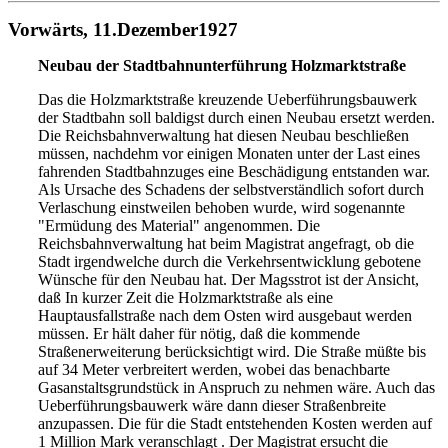
Vorwärts, 11.Dezember1927
Neubau der Stadtbahnunterführung Holzmarktstraße
Das die Holzmarktstraße kreuzende Ueberführungsbauwerk
der
Stadtbahn soll baldigst durch einen Neubau ersetzt werden.
Die
Reichsbahnverwaltung hat diesen Neubau beschließen
müssen, nachdehm
vor einigen Monaten unter der Last eines
fahrenden Stadtbahn
zuges eine Beschädigung entstanden war.
Als Ursache des Schadens
der selbstverständlich sofort durch
Verlaschung einstweilen behoben
wurde, wird sogenannte
"Ermüdung des Material" angenommen.
Die
Reichsbahnverwaltung hat beim Magistrat angefragt, ob die
Stadt irgendwelche durch die Verkehrsentwicklung ge
botene
Wünsche für den Neubau hat. Der Magsstrot ist der A
nsicht,
daß In kurzer Zeit die Holzmarktstraße als eine
Hauptausfallstraße nach dem Osten wird ausgebaut
werden
müssen. Er hält daher für nötig, daß die kommende
Straßen
erweiterung berücksichtigt wird. Die Straße müßte bis
auf
34 Meter verbreitert werden, wobei das benachbarte
Gas
anstaltsgrundstück in Anspruch zu nehmen wäre. Auch das
Ueber
führungsbauwerk wäre dann dieser Straßenbreite
anzupassen. Die
für die Stadt entstehenden Kosten werden auf
1 Million Mark ver
anschlagt . Der Magistrat ersucht die