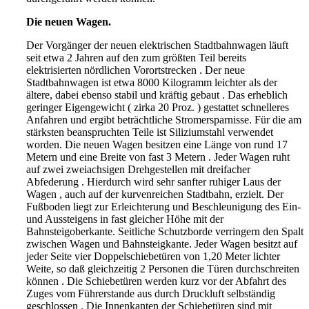
Die neuen Wagen.
Der Vorgänger der neuen elektrischen Stadtbahnwagen läuft
seit etwa 2 Jahren auf den zum größten Teil bereits
elektrisierten nördlichen Vorortstrecken . Der neue
Stadtbahnwagen ist etwa 8000 Kilogramm leichter als der
ältere, dabei ebenso stabil und kräftig gebaut . Das erheblich
geringer Eigengewicht ( zirka 20 Proz. ) gestattet schnelleres
Anfahren und ergibt beträchtliche Stromersparnisse. Für die am
stärksten beanspruchten Teile ist Siliziumstahl verwendet
worden. Die neuen Wagen besitzen eine Länge von rund 17
Metern und eine Breite von fast 3 Metern . Jeder Wagen ruht
auf zwei zweiachsigen Drehgestellen mit dreifacher
Abfederung . Hierdurch wird sehr sanfter ruhiger Laus der
Wagen , auch auf der kurvenreichen Stadtbahn, erzielt. Der
Fußboden liegt zur Erleichterung und Beschleunigung des Ein-
und Aussteigens in fast gleicher Höhe mit der
Bahnsteigoberkante. Seitliche Schutzborde verringern den Spalt
zwischen Wagen und Bahnsteigkante. Jeder Wagen besitzt auf
jeder Seite vier Doppelschiebetüren von 1,20 Meter lichter
Weite, so daß gleichzeitig 2 Personen die Türen durchschreiten
können . Die Schiebetüren werden kurz vor der Abfahrt des
Zuges vom Führerstande aus durch Druckluft selbständig
geschlossen . Die Innenkanten der Schiebetüren sind mit