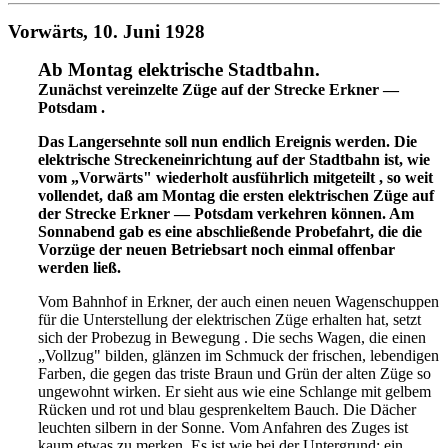
Vorwärts, 10. Juni 1928
Ab Montag elektrische Stadtbahn.
Zunächst vereinzelte Züge auf der Strecke Erkner —
Potsdam .
Das Langersehnte soll nun endlich Ereignis werden. Die
elektrische Streckeneinrichtung auf der Stadtbahn ist, wie
vom „Vorwärts" wiederholt ausführlich mitgeteilt , so weit
vollendet, daß am Montag die ersten elektrischen Züge auf
der Strecke Erkner — Potsdam verkehren können. Am
Sonnabend gab es eine abschließende Probefahrt, die die
Vorzüge der neuen Betriebsart noch einmal offenbar
werden ließ.
Vom Bahnhof in Erkner, der auch einen neuen Wagenschuppen
für die Unterstellung der elektrischen Züge erhalten hat, setzt
sich der Probezug in Bewegung . Die sechs Wagen, die einen
„Vollzug" bilden, glänzen im Schmuck der frischen, lebendigen
Farben, die gegen das triste Braun und Grün der alten Züge so
ungewohnt wirken. Er sieht aus wie eine Schlange mit gelbem
Rücken und rot und blau gesprenkeltem Bauch. Die Dächer
leuchten silbern in der Sonne. Vom Anfahren des Zuges ist
kaum etwas zu merken. Es ist wie bei der Untergrund: ein