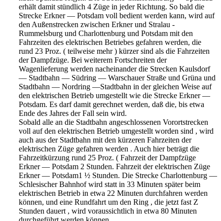
erhält damit stündlich 4 Züge in jeder Richtung. So bald die
Strecke Erkner — Potsdam voll bedient werden kann, wird auf
den Außenstrecken zwischen Erkner und Stralau -
Rummelsburg und Charlottenburg und Potsdam mit den
Fahrzeiten des elektrischen Betriebes gefahren werden, die
rund 23 Proz. ( teilweise mehr ) kürzer sind als die Fahrzeiten
der Dampfzüge. Bei weiterem Fortschreiten der
Wagenlieferung werden nacheinander die Strecken Kaulsdorf
— Stadtbahn — Südring — Warschauer Straße und Grüna und
Stadtbahn — Nordring —Stadtbahn in der gleichen Weise auf
den elektrischen Betrieb umgestellt wie die Strecke Erkner —
Potsdam. Es darf damit gerechnet werden, daß die, bis etwa
Ende des Jahres der Fall sein wird.
Sobald alle an die Stadtbahn angeschlossenen Vorortstrecken
voll auf den elektrischen Betrieb umgestellt worden sind , wird
auch aus der Stadtbahn mit den kürzeren Fahrzeiten der
elektrischen Züge gefahren werden . Auch hier beträgt die
Fahrzeitkürzung rund 25 Proz. ( Fahrzeit der Dampfzüge
Erkner — Potsdam 2 Stunden. Fahrzeit der elektrischen Züge
Erkner — Potsdam1 ½ Stunden. Die Strecke Charlottenburg —
Schlesischer Bahnhof wird statt in 33 Minuten später beim
elektrischen Betrieb in etwa 22 Minuten durchfahren werden
können, und eine Rundfahrt um den Ring , die jetzt fast Z
Stunden dauert , wird voraussichtlich in etwa 80 Minuten
durchgeführt werden können.