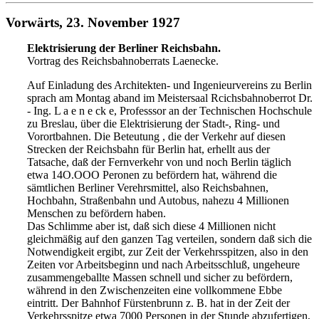
Vorwärts, 23. November 1927
Elektrisierung der Berliner Reichsbahn.
Vortrag des Reichsbahnoberrats Laenecke.
Auf Einladung des Architekten- und Ingenieurvereins zu Berlin
sprach am Montag aband im Meistersaal Rcichsbahnoberrot Dr.
- Ing. L
a e n e ck e, Professsor an der Technischen Hochschule
zu Breslau,
über die Elektrisierung der Stadt-, Ring- und
Vor
ortbahnen. Die Beteutung , die der Verkehr auf diesen
Strecken
der Reichsbahn für Berlin hat, erhellt aus der
Tatsache, daß der
Fernverkehr von und noch Berlin täglich
etwa 14O.OOO Per
onen zu befördern hat, während die
sämtlichen Berliner Ver
ehrsmittel, also Reichsbahnen,
Hochbahn, Straßenbahn und Auto
bus, nahezu 4 Millionen
Menschen zu befördern haben.
Das Schlimme aber ist, daß sich diese 4 Millionen nicht
gleichmäßig
auf den ganzen Tag verteilen, sondern daß sich die
Notwendigkeit
ergibt, zur Zeit der Verkehrsspitzen, also in den
Zeiten vor
Arbeitsbeginn und nach Arbeitsschluß, ungeheure
zu
sammengeballte Massen schnell und sicher zu befördern,
während in
den Zwischenzeiten eine vollkommene Ebbe
eintritt. Der Bahnh
of Fürstenbrunn z. B. hat in der Zeit der
Verkehrsspitze
etwa 7000 Personen in der Stunde abzufertigen,