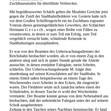
Zuchthausstrafen für überführte Verbrecher.
Mit begrüßenswerter Schärfe gehen die Moabiter Gerichte jetzt
gegen die Zunft der Stadtbahnfledderer vor. Gestern hatte
sich
vor dem Großen Schöffengericht ein im Zuchthaus ergrauter
V
eteran dieses gemeingefährlichen Gewerbes, der Schlächter
Hermann
G e r a s ch , wegen einer Reihe von Fällen zu
verantworten, in denen
er zum Teil mit Erfolg, zum Teil
vergeblich versucht hatte, schlafende
Reisende in
Stadtbahnzügen auszuplündern.
Er war von den Beamten des Ueberwachungsdienstes der
Reichsbahn beobachtet worden, als er von einem Zug in den
anderen
stieg und sich in später Stunde gerade die Abteile
aussuchte, in denen
ermüdete Fahrgäste, meist Arbeiter,
schliefen.
Der Ueberwachungsbeamte M. folgte ihm
stundenlang auf seinen
Kreuzfahrten auf der Stadtbahn. In
einem Abteil saßen beispiels
weise an einem Tage des
Wochenendes zwei Arbeiter in den Ecken,
die eingenickt
waren. Der Fledderer setzte sich zunächst neben einen
der
Schlafenden, in dessen Tasche er wohl den Wochenlohn
vermutete.
Der Beamte konnte genau von dem Nebenabteil aus
beobachten, daß
der unheimliche Fahrgast unter der auf seinem
Schoß ausgebreiteten
Zeitung in den Taschen seines Nachbars herumsuchte. Er fand