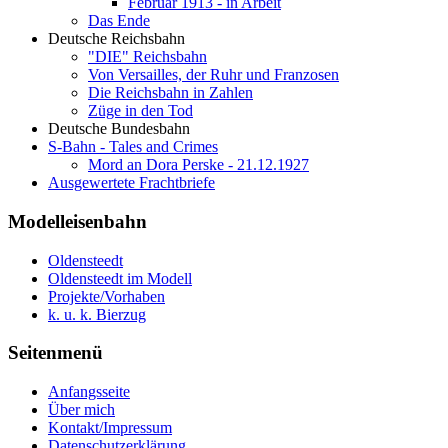
Februar 1913 - in Arbeit
Das Ende
Deutsche Reichsbahn
"DIE" Reichsbahn
Von Versailles, der Ruhr und Franzosen
Die Reichsbahn in Zahlen
Züge in den Tod
Deutsche Bundesbahn
S-Bahn - Tales and Crimes
Mord an Dora Perske - 21.12.1927
Ausgewertete Frachtbriefe
Modelleisenbahn
Oldensteedt
Oldensteedt im Modell
Projekte/Vorhaben
k. u. k. Bierzug
Seitenmenü
Anfangsseite
Über mich
Kontakt/Impressum
Datenschutzerklärung