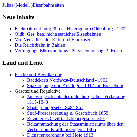
Julias (Modell-)Eisenbahnseiten
Neue Inhalte
Kleinbahnordnung für das Herzogthum Oldenburg - 1902
Oldb. Ges. betr. nichtstaatlicher Eisenbahnen
Von Versailles, der Ruhr und Franzosen
Die Reichsbahn in Zahlen
Verfolgungsrisiko von trans* Personen im sog. 3. Reich
Land und Leute
Fläche und Bevölkerung
Baedeker's Nordwest-Deutschland - 1902
Spaziergänge und Ausflüge - 1912 - in Entstehung
Gesetze und Regulative
Zur Vorgeschichte der oldenburgischen Verfassung
1815-1848
Staatsgrundgesetz 1848/1852
Straf-Prozessordnung u. Gesetzbuch 1858
Revidiertes Civilstaatsdienergesetz 1867
Bekanntmachung des Staatsministeriums über den
Verkehr mit Kraftfahrzeugen - 1906
Dienstrangordnung bei Hofe 1913