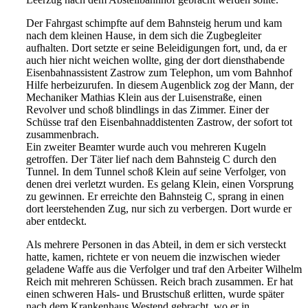
Der Fahrgast schimpfte auf dem Bahnsteig herum
und kam
nach dem kleinen Hause, in dem sich die
Zugbegleiter
aufhalten. Dort setzte er seine Beleidi
gungen fort, und, da er
auch hier nicht weichen wollte,
ging der dort diensthabende
Eisenbahnassistent Za
strow zum Telephon, um vom Bahnhof
Hilfe herbei
zurufen. In diesem Augenblick zog der Mann, der
Mechaniker Mathias Klein aus der Luisenstraße,
einen
Revolver und schoß blindlings in das Zimmer.
Einer der
Schüsse traf den Eisenbahnaddistenten Za
strow, der sofort tot
zusammenbrach.
Ein zweiter Beamter wurde auch vou mehreren
Kugeln
getroffen. Der Täter lief nach dem Bahn
steig C durch den
Tunnel. In dem Tunnel schoß
Klein auf seine Verfolger, von
denen drei verletzt
wurden. Es gelang Klein, einen Vorsprung
zu ge
winnen. Er erreichte den Bahnsteig C, sprang in
einen
dort leerstehenden Zug, nur sich zu verbergen.
Dort wurde er
aber entdeckt.
Als mehrere Personen in das Abteil, in dem er
sich versteckt
hatte, kamen, richtete er von neuem die
inzwischen wieder
geladene Waffe aus die Verfolger
und traf den Arbeiter Wilhelm
Reich mit mehreren
Schüssen. Reich brach zusammen. Er hat
einen
schweren Hals- und Brustschuß erlitten, wurde
später
nach dem Krankenhaus Westend gebracht, wo
er in