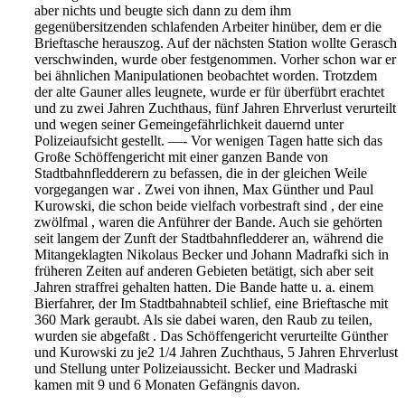
aber
nichts und beugte sich dann zu dem ihm
gegenübersitzenden schlafenden
Arbeiter hinüber, dem er die
Brieftasche herauszog. Auf
der nächsten Station wollte Gerasch
verschwinden, wurde ober fest
genommen. Vorher schon war er
bei ähnlichen Manipulationen
beobachtet worden. Trotzdem
der alte Gauner alles leugnete, wurde
er für überfübrt erachtet
und zu zwei Jahren Zuchthaus,
fünf Jahren Ehrverlust verurteilt
und wegen seiner Gemeingefähr
lichkeit dauernd unter
Polizeiaufsicht gestellt. —- Vor wenigen
Tagen hatte sich das
Große Schöffengericht mit einer ganzen
Bande von
Stadtbahnfledderern zu befassen, die in
der gleichen Weile
vorgegangen war . Zwei von ihnen, Max
Günther und Paul
Kurowski, die schon beide vielfach vor
bestraft sind , der eine
zwölfmal , waren die Anführer der Bande.
Auch sie gehörten
seit langem der Zunft der Stadtbahnfledderer an,
während die
Mitangeklagten Nikolaus Becker und Johann
Madrafki sich in
früheren Zeiten auf anderen Gebieten betätigt,
sich aber seit
Jahren straffrei gehalten hatten. Die Bande hatte u. a.
einem
Bierfahrer, der Im Stadtbahnabteil schlief, eine Brief
tasche mit
360 Mark geraubt. Als sie dabei waren, den
Raub zu teilen,
wurden sie abgefaßt . Das Schöffengericht verurteilte
Günther
und Kurowski zu je2 1/4 Jahren Zuchthaus, 5 Jahren
Ehrverlust
und Stellung unter Polizeiaussicht. Becker und Madraski
kamen mit 9 und 6 Monaten Gefängnis davon.