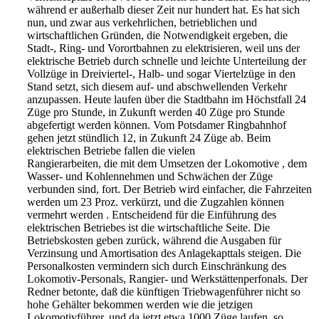
während
er außerhalb dieser Zeit nur hundert hat. Es hat sich
nun,
und zwar aus verkehrlichen, betrieblichen und
wirt
schaftlichen Gründen, die Notwendigkeit ergeben, die
Stadt-,
Ring- und Vorortbahnen zu elektrisieren, weil uns der
elektrische
Betrieb durch schnelle und leichte Unterteilung der
Vollzüge in
Dreiviertel-, Halb- und sogar Viertelzüge in den
Stand setzt, sich
diesem auf- und abschwellenden Verkehr
anzupassen. Heute laufen
über die Stadtbahn im Höchstfall 24
Züge pro Stunde, in Zukunft
werden 40 Züge pro Stunde
abgefertigt werden können. Vom
Potsdamer Ringbahnhof
gehen jetzt stündlich 12, in Zu
kunft 24 Züge ab. Beim
elektrischen Betriebe fallen die vielen
Rangierarbeiten, die mit dem Umsetzen der Lokomotive , dem
Wasser-
und Kohlennehmen und Schwächen der Züge
verbunden sind, fort.
Der Betrieb wird einfacher, die Fahrzeiten
werden um 23 Proz.
verkürzt, und die Zugzahlen können
vermehrt werden . Ent
scheidend für die Einführung des
elektrischen
Betriebes ist die wirtschaftliche Seite. Die
Betriebs
kosten geben zurück, während die Ausgaben für
Verzinsung und
Amortisation des Anlagekapttals steigen. Die
Personalkosten
vermindern sich durch Einschränkung des
Lokomotiv-
Personals, Rangier- und Werkstättenperfonals. Der
Redner
betonte, daß die künftigen Triebwagenführer nicht
so
hohe Gehälter bekommen werden wie die
jetzigen
Lokomotivführer, und da jetzt etwa 1000 Züge
laufen, so