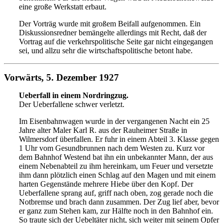
e
ine große Werkstatt erbaut.
Der Vorträg wurde mit großem Beifall aufgenommen. Ein
Diskussionsredner bemängelte allerdings mit Recht, daß der
Vortrag
auf die verkehrspolitische Seite gar nicht eingegangen
sei,
und allzu sehr die wirtschaftspolitische betont habe.
Vorwärts, 5. Dezember 1927
Ueberfall in einem Nordringzug.
Der Ueberfallene schwer verletzt.
Im Eisenbahnwagen wurde in der vergangenen Nacht ein 25
Jahre alter Maler Karl R. aus der Rauheimer Straße in
Wilmersdorf überfallen. Er fuhr in einem Abteil 3. Klasse gegen
1 Uhr vom Gesundbrunnen nach dem Westen zu. Kurz vor
dem Bahnhof Westend bat ihn ein unbekannter Mann, der
aus
einem Nebenabteil zu ihm hereinkam, um Feuer und versetzte
ihm dann plötzlich einen Schlag auf den Magen und mit
einem
harten Gegenstände mehrere Hiebe über den Kopf.
Der
Ueberfallene sprang auf, griff nach oben, zog gerade noch die
Notbremse und brach dann zusammen. Der Zug lief aber, bevor
er
ganz zum Stehen kam, zur Hälfte noch in den Bahnhof ein.
So
traute sich der Uebeltäter nicht, sich weiter mit seinem Opfer