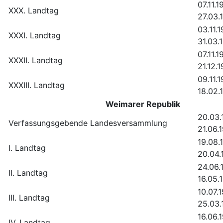
07.11.1
XXX. Landtag
27.03.
03.11.
XXXI. Landtag
31.03.
07.11.1
XXXII. Landtag
21.12.
09.11.1
XXXIII. Landtag
18.02.
Weimarer Republik
20.03.
Verfassungsgebende Landesversammlung
21.06.
19.08.
I. Landtag
20.04
24.06.
II. Landtag
16.05.
10.07.
III. Landtag
25.03.
16.06.
IV. Landtag