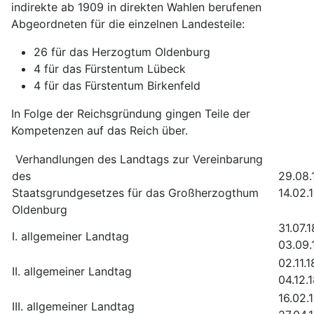
indirekte ab 1909 in direkten Wahlen berufenen
Abgeordneten für die einzelnen Landesteile:
26 für das Herzogtum Oldenburg
4 für das Fürstentum Lübeck
4 für das Fürstentum Birkenfeld
In Folge der Reichsgründung gingen Teile der
Kompetenzen auf das Reich über.
Verhandlungen des Landtags zur Vereinbarung
des
29.08.
Staatsgrundgesetzes für das Großherzogthum
14.02.
Oldenburg
31.07.
I. allgemeiner Landtag
03.09.
02.11.
II. allgemeiner Landtag
04.12.
16.02.
III. allgemeiner Landtag