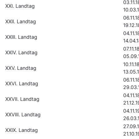
03.11.1
XXI. Landtag
10.03.
06.11.1
XXII. Landtag
19.12.
04.11.1
XXIII. Landtag
14.04.
07.11.1
XXIV. Landtag
05.09.
10.11.1
XXV. Landtag
13.05.
06.11.1
XXVI. Landtag
29.03.
04.11.1
XXVII. Landtag
21.12.
04.11.1
XXVIII. Landtag
26.03.
27.09.
XXIX. Landtag
21.10.