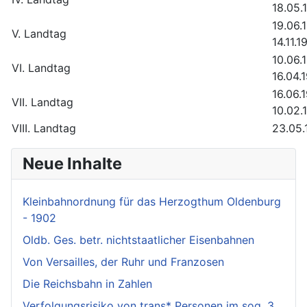
18.05.
19.06.
V. Landtag
14.11.1
10.06.
VI. Landtag
16.04.
16.06.
VII. Landtag
10.02.
VIII. Landtag
23.05.
Neue Inhalte
Kleinbahnordnung für das Herzogthum Oldenburg
- 1902
Oldb. Ges. betr. nichtstaatlicher Eisenbahnen
Von Versailles, der Ruhr und Franzosen
Die Reichsbahn in Zahlen
Verfolgungsrisiko von trans* Personen im sog. 3.