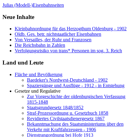
Julias (Modell-)Eisenbahnseiten
Neue Inhalte
Kleinbahnordnung für das Herzogthum Oldenburg - 1902
Oldb. Ges. betr. nichtstaatlicher Eisenbahnen
Von Versailles, der Ruhr und Franzosen
Die Reichsbahn in Zahlen
Verfolgungsrisiko von trans* Personen im sog. 3. Reich
Land und Leute
Fläche und Bevölkerung
Baedeker's Nordwest-Deutschland - 1902
Spaziergänge und Ausflüge - 1912 - in Entstehung
Gesetze und Regulative
Zur Vorgeschichte der oldenburgischen Verfassung
1815-1848
Staatsgrundgesetz 1848/1852
Straf-Prozessordnung u. Gesetzbuch 1858
Revidiertes Civilstaatsdienergesetz 1867
Bekanntmachung des Staatsministeriums über den
Verkehr mit Kraftfahrzeugen - 1906
Dienstrangordnung bei Hofe 1913