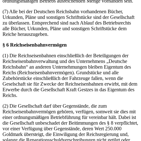
ordnungsmäßigen Betriebs ausreichenden Menge vorhanden sein.
(7) Alle bei der Deutschen Reichsbahn vorhandenen Bücher,
Urkunden, Pläne und sonstigen Schriftstücke sind der Gesellschaft
zu überlassen. Entsprechend sind nach Ablauf des Betriebsrechts
alle Bücher, Urkunden, Pläne und sonstigen Schriftstücke dem
Reiche herauszugeben.
§ 6 Reichseisenbahnvermögen
(1) Die Reichseisenbahnen einschließlich der Beteiligungen der
Reichseisenbahnverwaltung und des Unternehmens „Deutsche
Reichsbahn“ an anderen Unternehmungen bleiben Eigentum des
Reichs (Reichseisenbahnvermögen). Grundstücke und alle
Zubehörstücke einschließlich der Fahrzeuge fallen, wenn die
Geselschaft sie für Zwecke der Reichseisenbahnen erwirbt, mit dem
Erwerbe durch die Gesellschaft Kraft Gestzes in das Eigentum des
Reichs.
(2) Die Gesellschaft darf über Gegenstände, die zum
Reichseisenbahnvermögen gehören, verfügen, somweit sie dies mit
einer ordnungsmäßigen Betriebführung für vereinbar hält. Dabei ist
die Gesellschaft unbeschadet der Beitimmungen des § 8 verpflichtet,
vor einer Verfügung über Gegenstände, deren Wert 250.000
Goldmark übersteigt, die Einwiligung der Reichsregierung und,
solange die Reparationsschuldverschreibungen nicht getilgt oder