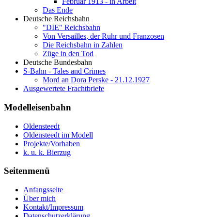
Februar 1913 - in Arbeit
Das Ende
Deutsche Reichsbahn
"DIE" Reichsbahn
Von Versailles, der Ruhr und Franzosen
Die Reichsbahn in Zahlen
Züge in den Tod
Deutsche Bundesbahn
S-Bahn - Tales and Crimes
Mord an Dora Perske - 21.12.1927
Ausgewertete Frachtbriefe
Modelleisenbahn
Oldensteedt
Oldensteedt im Modell
Projekte/Vorhaben
k. u. k. Bierzug
Seitenmenü
Anfangsseite
Über mich
Kontakt/Impressum
Datenschutzerklärung