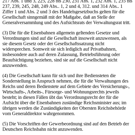
217 Abs. 1 und 3, 225, 228 bis 230, 231 Abs. 1, 232 Abs. 1, 235 bis
237, 239, 245, 248, 249 Abs.. 1, 2 und 4, 312. und 314 Abs.. 1
Ziffer 1 und Abs. 2 und 3 des Handelsgesetzbuchs gelten für die
Gesellschaft sinngemäß mit der Maßgabe, daß an Stelle der
Generalversammlung und des Aufsichtsrats der Verwaltungsrat tritt.
(3) Die für die Eisenbahnen allgemein geItenden Gesetze und
Verordnungen sind auf die Gesellschaft insoweit anzuwensen, als
sie diesem Gesetz oder der Gesellschaftssatzung nicht
widersprechen. Somweit sie sich lediglich auf Privatbahnen,
insbesondere auch auf deren Zulassung, Betriebsführung oder
Beaufsichtigung beziehen, sind sie auf die Gesellschaft nicht
anzuwenden.
(4) Die Gesellschaft kann für sich und ihre Bediensteten die
Sonderstellung in Anspruch nehmen, die für die Verwaltungen des
Reichs und deren Bedienstete auf dem Gebiete des Versicherungs-,
Wirtschafts-, Arbeits-, Fürsorge- und Wohnungsrechts jeweils
besteht; in diesen Fällen übt das Verordnungsrecht der für die
Aufsicht über die Eisenbahnen zuständige Reichsminister aus; im
übrigen werden die Zuständigkeiten der Obersten Reichsbehörde
vom Generaldirektor wahrgenommen.
(5) Die Vorschriften der Gewerbeordnung sind auf den Betrieb der
Deutschen Reichsbahn nicht anzuwenden.