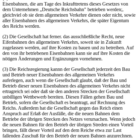
Eisenbahnen, die am Tage des Inkrafttretens dieses Gesetzes von
dem Unternehmen „Deutsche Reichsbahn" betrieben werden;,
gleichviel ob sie dem allgemeinen Verkehre dienen oder nicht, sowie
aller Eisenbahnen des allgemeinen Verkehrs, die später Eigentum
des Reichs werden.
(2) Die Gesellschaft hat ferner. das ausschließliche Recht, neue
Eifenbahnen des allgemeinen Verkehrs, soweit sie in Zukunft
zugelassen werden, auf ihre Kosten zu bauen und zu betreiben. Auf
den von ihr betriebenen Eisenbahnen kann sie auf ibre Kosten die
nötigen Änderungen und Ergänzungen vornehmen.
(3) Die Reichsregierung kannn der Gesellschaft jederzeit den Bau
und Betrieb neuer Eisenbahnen des allgemeinen Verkehrs
auferlegen, auch wenn die Gesellschaft glaubt, daß der Bau und
Betrieb dieser neuen Eisenbahnen des allgemeinen Verkehrs nicht
ertragreich sei oder daß sie den anderen Strecken der Gesellschaft
unbilligen Wettbewerb bereiten. Diesen Fällen gehen Bau und
Betrieb, sofern die Gesellschaft es beantragt, auf Rechnung des
Reichs. Außerdem hat die Gesellschaft gegen das Reich einen
Anspruch auf Erlaß der Ausfälle, die die neuen Bahnen dem
Betriebe der übrigen Strecken des Netzes verursachen. Wenn jedoch
die neuen Bahnen für den Betrieb der übrigen Streden einen Vorteil
bringen, fällt dieser Vorteil auf den dem Reiche etwa zur Last
fallenden Zuschuß für den Betrieb der neuen Bahnen anzurechnen.