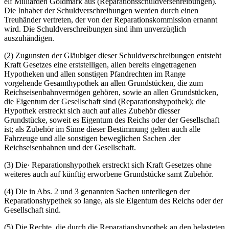
elf Milliarden Goldmark aus (Reparationsschuldversehreibungen).
Die Inhaber der Schuldverschreibungen werden durch einen
Treuhänder vertreten, der von der Reparationskommission ernannt
wird. Die Schuldverschreibungen sind ihm unverzüglich
auszuhändigen.
(2) Zugunsten der Gläubiger dieser Schuldverschreibungen entsteht
Kraft Gesetzes eine erststelligen, allen bereits eingetragenen
Hypotheken und allen sonstigen Pfandrechten im Range
vorgehende Gesamthypothek an allen Grundstücken, die zum
Reichseisenbahnvermögen gehören, sowie an allen Grundstücken,
die Eigentum der Gesellschaft sind (Reparationshypothek); die
Hypothek erstreckt sich auch auf alles Zubehör diesser
Grundstücke, soweit es Eigentum des Reichs oder der Gesellschaft
ist; als Zubehör im Sinne dieser Bestimmung gelten auch alle
Fahrzeuge und alle sonstigen beweglichen Sachen .der
Reichseisenbahnen und der Gesellschaft.
(3) Die· Reparationshypothek erstreckt sich Kraft Gesetzes ohne
weiteres auch auf künftig erworbene Grundstücke samt Zubehör.
(4) Die in Abs. 2 und 3 genannten Sachen unterliegen der
Reparationshypethek so lange, als sie Eigentum des Reichs oder der
Gesellschaft sind.
(5) Die Rechte, die durch die Reparatianshypothek an den belasteten