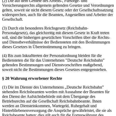
(2) Die auf dem Gebiete des Arbeits-, Fürsorge- und
Versicherungsrechts allgemein geltenden Gesetze und Verordnungen
gelten, soweit sie nicht diesem Gesetz oder der Gesellschaftssatzung
widersprechen, auch für die Beamten, Angestellten und Arbeiter der
Gesellschaft.
(3) Durch ein besonderes Reichsgesetz (Reichsbahn-
Personalgesetz), das gleichzeitig mit diesem Gesetz in Kraft treten
soll, sind die bisherigen gesetzlichen Vorschriften über die Rechts-
und Dienstbeverhältnisse der Bediensteten mit den Beslimmungen
dieses Gesetzes in Übereinstimmung zu bringen.
(4) Bis zum Inkrafttreten der Personalordnung bleiden für die
Bediensteten die für das Unternehmen "Deutsche Reichsbahn"
geltenden Bestimmungen und Dienstvorschriften maßgebend,
soweit nicht die Bestimmungen dieses Gesetzes entgegenstehen.
§ 20 Wahrung erworbener Rechte
(1) Die im Dienste des Unternehmens „Deutsche Reichsbahn”
stehenden Reichsbeamten werden mit Ausnahme der Beamten für
den Dienst der Aufsichtsbehörde mit dem Übergange des
Betriebsrechts auf die Gesellschaft Reichsbahnbeamte. Ihnen
werden an Diensteinkommen, Wartegeld, Ruhegehalt und
Hinterbliebenenversorgung die Ansprüche gewährleistet, die sie als
Reichsbeamte hatten; dies gilt auch für die Fortgewährung des