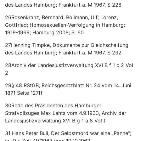
des Landes Hamburg; Frankfurt a. M 1967, S 228
26Rosenkranz, Bernhard; Bollmann, Ulf; Lorenz,
Gottfried; Homosexuellen-Verfolgung in Hamburg:
1919-1969; Hamburg 2009; S. 60
27Henning Timpke, Dokumente zur Gleichschaltung
des Landes Hamburg; Frankfurt a. M 1967, S 232
28Archiv der Landesjustizverwaltung XVI B f 1 c 2 Vol
2
29§ 48 RStGB; Reichsgesetzblatt Nr. 24 vom 14. Juni
1871 Seite 127ff
30Rede des Präsidenten des Hamburger
Strafvollzuges Max Lahts vom 4.9.1933, Archiv der
Landesjustizverwaltung XVI B g 1 a 8 Vol t.
31 Hans Peter Bull, Der Selbstmord war eine „Panne“;
in „Die Zeit 49/1962 vom 19.10.1962