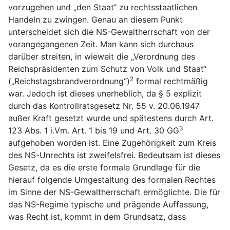
vorzugehen und „den Staat“ zu rechtsstaatlichen
Handeln zu zwingen. Genau an diesem Punkt
unterscheidet sich die NS-Gewaltherrschaft von der
vorangegangenen Zeit. Man kann sich durchaus
darüber streiten, in wieweit die „Verordnung des
Reichspräsidenten zum Schutz von Volk und Staat“
2
(„Reichstagsbrandverordnung“)
formal rechtmäßig
war. Jedoch ist dieses unerheblich, da § 5 explizit
durch das Kontrollratsgesetz Nr. 55 v. 20.06.1947
außer Kraft gesetzt wurde und spätestens durch Art.
3
123 Abs. 1 i.Vm. Art. 1 bis 19 und Art. 30 GG
aufgehoben worden ist. Eine Zugehörigkeit zum Kreis
des NS-Unrechts ist zweifelsfrei. Bedeutsam ist dieses
Gesetz, da es die erste formale Grundlage für die
hierauf folgende Umgestaltung des formalen Rechtes
im Sinne der NS-Gewaltherrschaft ermöglichte. Die für
das NS-Regime typische und prägende Auffassung,
was Recht ist, kommt in dem Grundsatz, dass