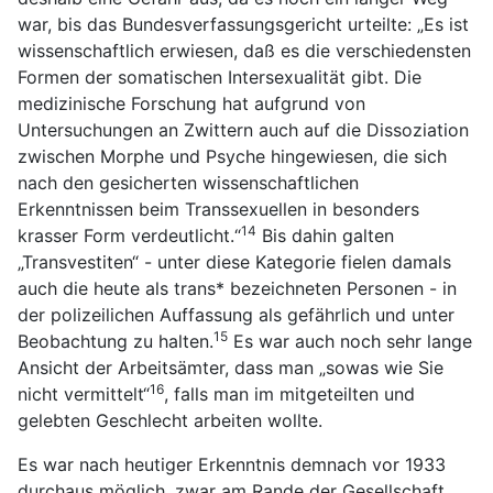
war, bis das Bundesverfassungsgericht urteilte: „Es ist
wissenschaftlich erwiesen, daß es die verschiedensten
Formen der somatischen Intersexualität gibt. Die
medizinische Forschung hat aufgrund von
Untersuchungen an Zwittern auch auf die Dissoziation
zwischen Morphe und Psyche hingewiesen, die sich
nach den gesicherten wissenschaftlichen
Erkenntnissen beim Transsexuellen in besonders
14
krasser Form verdeutlicht.“
Bis dahin galten
„Transvestiten“ - unter diese Kategorie fielen damals
auch die heute als trans* bezeichneten Personen - in
der polizeilichen Auffassung als gefährlich und unter
15
Beobachtung zu halten.
Es war auch noch sehr lange
Ansicht der Arbeitsämter, dass man „sowas wie Sie
16
nicht vermittelt“
, falls man im mitgeteilten und
gelebten Geschlecht arbeiten wollte.
Es war nach heutiger Erkenntnis demnach vor 1933
durchaus möglich, zwar am Rande der Gesellschaft,