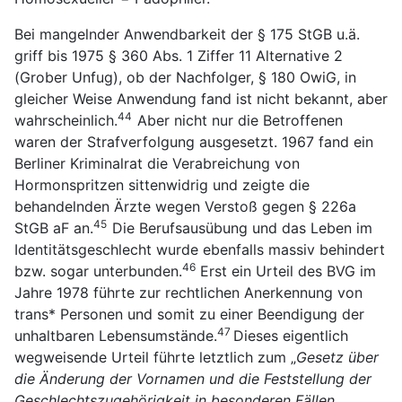
Bei mangelnder Anwendbarkeit der § 175 StGB u.ä.
griff bis 1975 § 360 Abs. 1 Ziffer 11 Alternative 2
(Grober Unfug), ob der Nachfolger, § 180 OwiG, in
gleicher Weise Anwendung fand ist nicht bekannt, aber
44
wahrscheinlich.
Aber nicht nur die Betroffenen
waren der Strafverfolgung ausgesetzt. 1967 fand ein
Berliner Kriminalrat die Verabreichung von
Hormonspritzen sittenwidrig und zeigte die
behandelnden Ärzte wegen Verstoß gegen § 226a
45
StGB aF an.
Die Berufsausübung und das Leben im
Identitätsgeschlecht wurde ebenfalls massiv behindert
46
bzw. sogar unterbunden.
Erst ein Urteil des BVG im
Jahre 1978 führte zur rechtlichen Anerkennung von
trans* Personen und somit zu einer Beendigung der
47
unhaltbaren Lebensumstände.
Dieses eigentlich
wegweisende Urteil führte letztlich zum „
Gesetz über
die Änderung der Vornamen und die Feststellung der
Geschlechtszugehörigkeit in besonderen Fällen