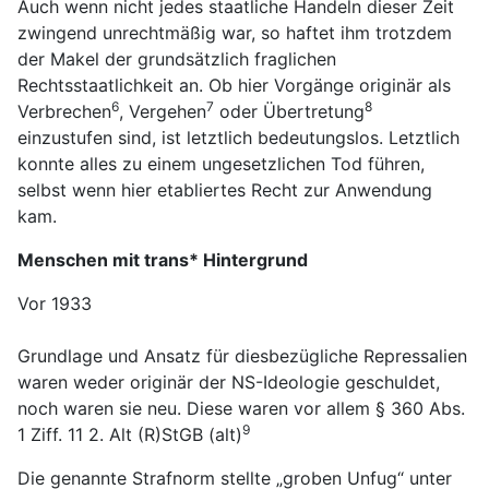
Auch wenn nicht jedes staatliche Handeln dieser Zeit
zwingend unrechtmäßig war, so haftet ihm trotzdem
der Makel der grundsätzlich fraglichen
Rechtsstaatlichkeit an. Ob hier Vorgänge originär als
6
7
8
Verbrechen
, Vergehen
oder Übertretung
einzustufen sind, ist letztlich bedeutungslos. Letztlich
konnte alles zu einem ungesetzlichen Tod führen,
selbst wenn hier etabliertes Recht zur Anwendung
kam.
Menschen mit trans* Hintergrund
Vor 1933
Grundlage und Ansatz für diesbezügliche Repressalien
waren weder originär der NS-Ideologie geschuldet,
noch waren sie neu. Diese waren vor allem §
360 Abs.
9
1 Ziff. 11 2. Alt (R)StGB (alt)
Die genannte Strafnorm stellte „groben Unfug“ unter