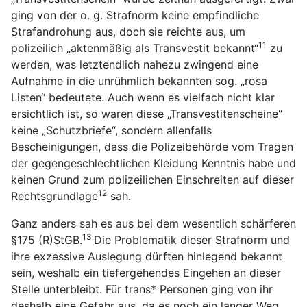
ging von der o. g. Strafnorm keine empfindliche
Strafandrohung aus, doch sie reichte aus, um
11
polizeilich „aktenmäßig als Transvestit bekannt“
zu
werden, was letztendlich nahezu zwingend eine
Aufnahme in die unrühmlich bekannten sog. „rosa
Listen“ bedeutete. Auch wenn es vielfach nicht klar
ersichtlich ist, so waren diese „Transvestitenscheine“
keine „Schutzbriefe“, sondern allenfalls
Bescheinigungen, dass die Polizeibehörde vom Tragen
der gegengeschlechtlichen Kleidung Kenntnis habe und
keinen Grund zum polizeilichen Einschreiten auf dieser
12
Rechtsgrundlage
sah.
Ganz anders sah es aus bei dem wesentlich schärferen
13
§
175 (R)StGB.
Die Problematik dieser Strafnorm und
ihre exzessive Auslegung dürften hinlegend bekannt
sein, weshalb ein tiefergehendes Eingehen an dieser
Stelle unterbleibt. Für trans* Personen ging von ihr
deshalb eine Gefahr aus, da es noch ein langer Weg