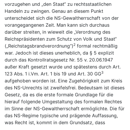
vorzugehen und „den Staat“ zu rechtsstaatlichen
Handeln zu zwingen. Genau an diesem Punkt
unterscheidet sich die NS-Gewaltherrschaft von der
vorangegangenen Zeit. Man kann sich durchaus
darüber streiten, in wieweit die „Verordnung des
Reichspräsidenten zum Schutz von Volk und Staat“
2
(„Reichstagsbrandverordnung“)
formal rechtmäßig
war. Jedoch ist dieses unerheblich, da § 5 explizit
durch das Kontrollratsgesetz Nr. 55 v. 20.06.1947
außer Kraft gesetzt wurde und spätestens durch Art.
3
123 Abs. 1 i.Vm. Art. 1 bis 19 und Art. 30 GG
aufgehoben worden ist. Eine Zugehörigkeit zum Kreis
des NS-Unrechts ist zweifelsfrei. Bedeutsam ist dieses
Gesetz, da es die erste formale Grundlage für die
hierauf folgende Umgestaltung des formalen Rechtes
im Sinne der NS-Gewaltherrschaft ermöglichte. Die für
das NS-Regime typische und prägende Auffassung,
was Recht ist, kommt in dem Grundsatz, dass