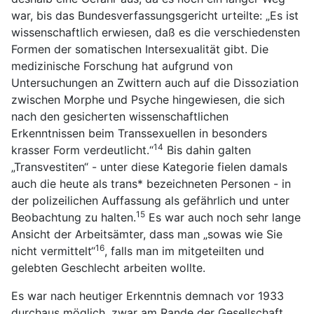
war, bis das Bundesverfassungsgericht urteilte: „Es ist
wissenschaftlich erwiesen, daß es die verschiedensten
Formen der somatischen Intersexualität gibt. Die
medizinische Forschung hat aufgrund von
Untersuchungen an Zwittern auch auf die Dissoziation
zwischen Morphe und Psyche hingewiesen, die sich
nach den gesicherten wissenschaftlichen
Erkenntnissen beim Transsexuellen in besonders
14
krasser Form verdeutlicht.“
Bis dahin galten
„Transvestiten“ - unter diese Kategorie fielen damals
auch die heute als trans* bezeichneten Personen - in
der polizeilichen Auffassung als gefährlich und unter
15
Beobachtung zu halten.
Es war auch noch sehr lange
Ansicht der Arbeitsämter, dass man „sowas wie Sie
16
nicht vermittelt“
, falls man im mitgeteilten und
gelebten Geschlecht arbeiten wollte.
Es war nach heutiger Erkenntnis demnach vor 1933
durchaus möglich, zwar am Rande der Gesellschaft,