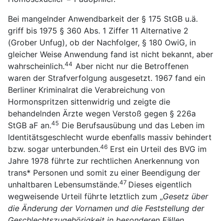
Bei mangelnder Anwendbarkeit der § 175 StGB u.ä.
griff bis 1975 § 360 Abs. 1 Ziffer 11 Alternative 2
(Grober Unfug), ob der Nachfolger, § 180 OwiG, in
gleicher Weise Anwendung fand ist nicht bekannt, aber
44
wahrscheinlich.
Aber nicht nur die Betroffenen
waren der Strafverfolgung ausgesetzt. 1967 fand ein
Berliner Kriminalrat die Verabreichung von
Hormonspritzen sittenwidrig und zeigte die
behandelnden Ärzte wegen Verstoß gegen § 226a
45
StGB aF an.
Die Berufsausübung und das Leben im
Identitätsgeschlecht wurde ebenfalls massiv behindert
46
bzw. sogar unterbunden.
Erst ein Urteil des BVG im
Jahre 1978 führte zur rechtlichen Anerkennung von
trans* Personen und somit zu einer Beendigung der
47
unhaltbaren Lebensumstände.
Dieses eigentlich
wegweisende Urteil führte letztlich zum „
Gesetz über
die Änderung der Vornamen und die Feststellung der
Geschlechtszugehörigkeit in besonderen Fällen