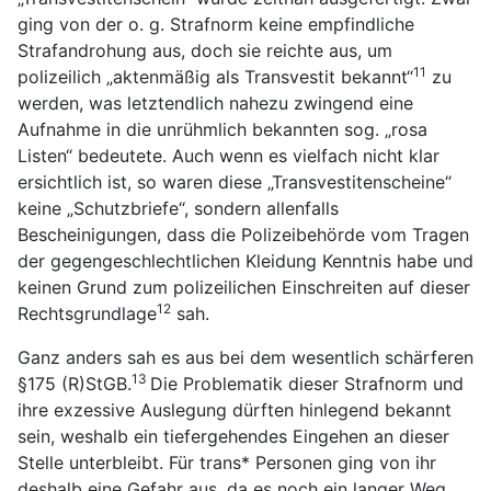
ging von der o. g. Strafnorm keine empfindliche
Strafandrohung aus, doch sie reichte aus, um
11
polizeilich „aktenmäßig als Transvestit bekannt“
zu
werden, was letztendlich nahezu zwingend eine
Aufnahme in die unrühmlich bekannten sog. „rosa
Listen“ bedeutete. Auch wenn es vielfach nicht klar
ersichtlich ist, so waren diese „Transvestitenscheine“
keine „Schutzbriefe“, sondern allenfalls
Bescheinigungen, dass die Polizeibehörde vom Tragen
der gegengeschlechtlichen Kleidung Kenntnis habe und
keinen Grund zum polizeilichen Einschreiten auf dieser
12
Rechtsgrundlage
sah.
Ganz anders sah es aus bei dem wesentlich schärferen
13
§
175 (R)StGB.
Die Problematik dieser Strafnorm und
ihre exzessive Auslegung dürften hinlegend bekannt
sein, weshalb ein tiefergehendes Eingehen an dieser
Stelle unterbleibt. Für trans* Personen ging von ihr
deshalb eine Gefahr aus, da es noch ein langer Weg