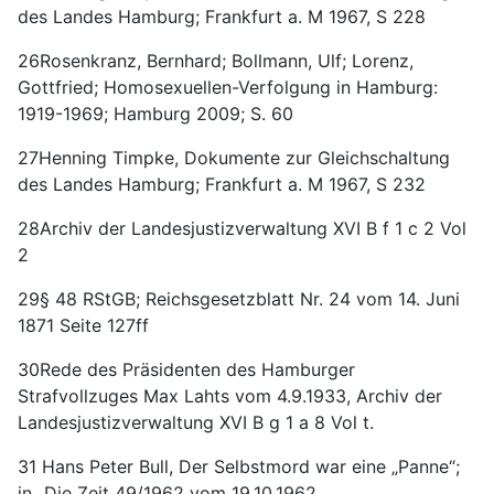
des Landes Hamburg; Frankfurt a. M 1967, S 228
26Rosenkranz, Bernhard; Bollmann, Ulf; Lorenz,
Gottfried; Homosexuellen-Verfolgung in Hamburg:
1919-1969; Hamburg 2009; S. 60
27Henning Timpke, Dokumente zur Gleichschaltung
des Landes Hamburg; Frankfurt a. M 1967, S 232
28Archiv der Landesjustizverwaltung XVI B f 1 c 2 Vol
2
29§ 48 RStGB; Reichsgesetzblatt Nr. 24 vom 14. Juni
1871 Seite 127ff
30Rede des Präsidenten des Hamburger
Strafvollzuges Max Lahts vom 4.9.1933, Archiv der
Landesjustizverwaltung XVI B g 1 a 8 Vol t.
31 Hans Peter Bull, Der Selbstmord war eine „Panne“;
in „Die Zeit 49/1962 vom 19.10.1962