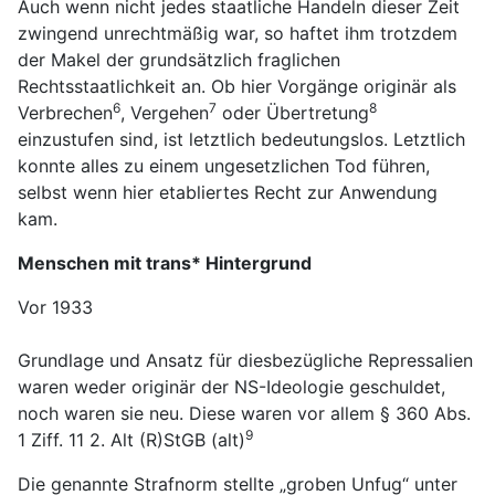
Auch wenn nicht jedes staatliche Handeln dieser Zeit
zwingend unrechtmäßig war, so haftet ihm trotzdem
der Makel der grundsätzlich fraglichen
Rechtsstaatlichkeit an. Ob hier Vorgänge originär als
6
7
8
Verbrechen
, Vergehen
oder Übertretung
einzustufen sind, ist letztlich bedeutungslos. Letztlich
konnte alles zu einem ungesetzlichen Tod führen,
selbst wenn hier etabliertes Recht zur Anwendung
kam.
Menschen mit trans* Hintergrund
Vor 1933
Grundlage und Ansatz für diesbezügliche Repressalien
waren weder originär der NS-Ideologie geschuldet,
noch waren sie neu. Diese waren vor allem §
360 Abs.
9
1 Ziff. 11 2. Alt (R)StGB (alt)
Die genannte Strafnorm stellte „groben Unfug“ unter