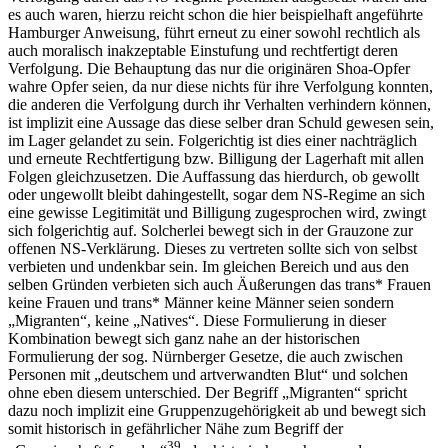
es auch waren, hierzu reicht schon die hier beispielhaft angeführte
Hamburger Anweisung, führt erneut zu einer sowohl rechtlich als
auch moralisch inakzeptable Einstufung und rechtfertigt deren
Verfolgung. Die Behauptung das nur die originären Shoa-Opfer
wahre Opfer seien, da nur diese nichts für ihre Verfolgung konnten,
die anderen die Verfolgung durch ihr Verhalten verhindern können,
ist implizit eine Aussage das diese selber dran Schuld gewesen sein,
im Lager gelandet zu sein. Folgerichtig ist dies einer nachträglich
und erneute Rechtfertigung bzw. Billigung der Lagerhaft mit allen
Folgen gleichzusetzen. Die Auffassung das hierdurch, ob gewollt
oder ungewollt bleibt dahingestellt, sogar dem NS-Regime an sich
eine gewisse Legitimität und Billigung zugesprochen wird, zwingt
sich folgerichtig auf. Solcherlei bewegt sich in der Grauzone zur
offenen NS-Verklärung. Dieses zu vertreten sollte sich von selbst
verbieten und undenkbar sein. Im gleichen Bereich und aus den
selben Gründen verbieten sich auch Äußerungen das trans* Frauen
keine Frauen und trans* Männer keine Männer seien sondern
„Migranten“, keine „Natives“. Diese Formulierung in dieser
Kombination bewegt sich ganz nahe an der historischen
Formulierung der sog. Nürnberger Gesetze, die auch zwischen
Personen mit „deutschem und artverwandten Blut“ und solchen
ohne eben diesem unterschied. Der Begriff „Migranten“ spricht
dazu noch implizit eine Gruppenzugehörigkeit ab und bewegt sich
somit historisch in gefährlicher Nähe zum Begriff der
39