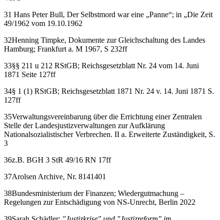
31 Hans Peter Bull, Der Selbstmord war eine „Panne“; in „Die Zeit
49/1962 vom 19.10.1962
32Henning Timpke, Dokumente zur Gleichschaltung des Landes
Hamburg; Frankfurt a. M 1967, S 232ff
33§§ 211 u 212 RStGB; Reichsgesetzblatt Nr. 24 vom 14. Juni
1871 Seite 127ff
34§ 1 (1) RStGB; Reichsgesetzblatt 1871 Nr. 24 v. 14. Juni 1871 S.
127ff
35Verwaltungsvereinbarung über die Errichtung einer Zentralen
Stelle der Landesjustizverwaltungen zur Aufklärung
Nationalsozialistischer Verbrechen. II a. Erweiterte Zuständigkeit, S.
3
36z.B. BGH 3 StR 49/16 RN 17ff
37Arolsen Archive, Nr. 8141401
38Bundesministerium der Finanzen; Wiedergutmachung –
Regelungen zur Entschädigung von NS-Unrecht, Berlin 2022
39Sarah Schädler:
"Justizkrise" und "Justizreform" im