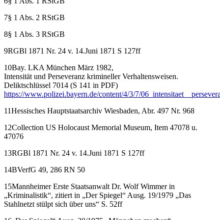
6§ 1 Abs. 1 RStGB
7§ 1 Abs. 2 RStGB
8§ 1 Abs. 3 RStGB
9RGBl 1871 Nr. 24 v. 14.Juni 1871 S 127ff
10Bay. LKA München März 1982,
Intensität und Perseveranz krimineller Verhaltensweisen.
Deliktschlüssel 7014 (S 141 in PDF)
https://www.polizei.bayern.de/content/4/3/7/06_intensitaet__perseve
11Hessisches Hauptstaatsarchiv Wiesbaden, Abr. 497 Nr. 968
12Collection US Holocaust Memorial Museum, Item 47078 u.
47076
13RGBl 1871 Nr. 24 v. 14.Juni 1871 S 127ff
14BVerfG 49, 286 RN 50
15Mannheimer Erste Staatsanwalt Dr. Wolf Wimmer in
„Kriminalistik“, zitiert in „Der Spiegel“ Ausg. 19/1979 „Das
Stahlnetzt stülpt sich über uns“ S. 52ff