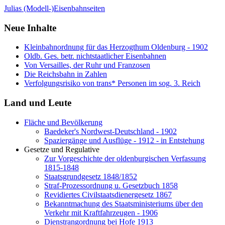
Julias (Modell-)Eisenbahnseiten
Neue Inhalte
Kleinbahnordnung für das Herzogthum Oldenburg - 1902
Oldb. Ges. betr. nichtstaatlicher Eisenbahnen
Von Versailles, der Ruhr und Franzosen
Die Reichsbahn in Zahlen
Verfolgungsrisiko von trans* Personen im sog. 3. Reich
Land und Leute
Fläche und Bevölkerung
Baedeker's Nordwest-Deutschland - 1902
Spaziergänge und Ausflüge - 1912 - in Entstehung
Gesetze und Regulative
Zur Vorgeschichte der oldenburgischen Verfassung
1815-1848
Staatsgrundgesetz 1848/1852
Straf-Prozessordnung u. Gesetzbuch 1858
Revidiertes Civilstaatsdienergesetz 1867
Bekanntmachung des Staatsministeriums über den
Verkehr mit Kraftfahrzeugen - 1906
Dienstrangordnung bei Hofe 1913