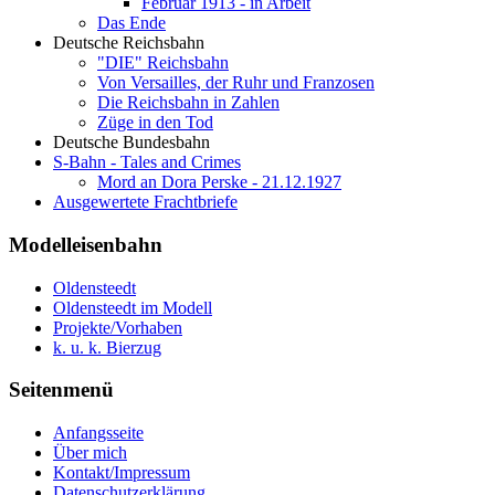
Februar 1913 - in Arbeit
Das Ende
Deutsche Reichsbahn
"DIE" Reichsbahn
Von Versailles, der Ruhr und Franzosen
Die Reichsbahn in Zahlen
Züge in den Tod
Deutsche Bundesbahn
S-Bahn - Tales and Crimes
Mord an Dora Perske - 21.12.1927
Ausgewertete Frachtbriefe
Modelleisenbahn
Oldensteedt
Oldensteedt im Modell
Projekte/Vorhaben
k. u. k. Bierzug
Seitenmenü
Anfangsseite
Über mich
Kontakt/Impressum
Datenschutzerklärung