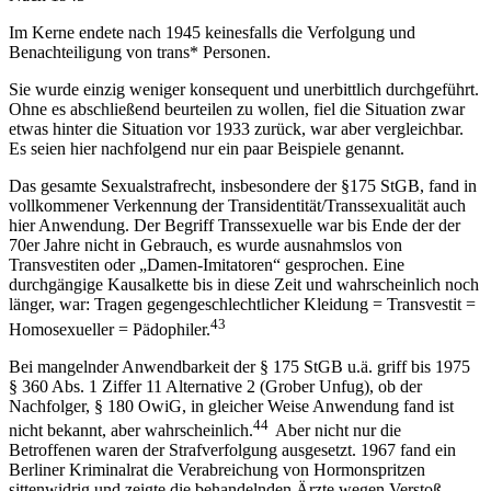
Im Kerne endete nach 1945 keinesfalls die Verfolgung und
Benachteiligung von trans* Personen.
Sie wurde einzig weniger konsequent und unerbittlich durchgeführt.
Ohne es abschließend beurteilen zu wollen, fiel die Situation zwar
etwas hinter die Situation vor 1933 zurück, war aber vergleichbar.
Es seien hier nachfolgend nur ein paar Beispiele genannt.
Das gesamte Sexualstrafrecht, insbesondere der §175 StGB, fand in
vollkommener Verkennung der Transidentität/Transsexualität auch
hier Anwendung. Der Begriff Transsexuelle war bis Ende der der
70er Jahre nicht in Gebrauch, es wurde ausnahmslos von
Transvestiten oder „Damen-Imitatoren“ gesprochen. Eine
durchgängige Kausalkette bis in diese Zeit und wahrscheinlich noch
länger, war: Tragen gegengeschlechtlicher Kleidung = Transvestit =
43
Homosexueller = Pädophiler.
Bei mangelnder Anwendbarkeit der § 175 StGB u.ä. griff bis 1975
§ 360 Abs. 1 Ziffer 11 Alternative 2 (Grober Unfug), ob der
Nachfolger, § 180 OwiG, in gleicher Weise Anwendung fand ist
44
nicht bekannt, aber wahrscheinlich.
Aber nicht nur die
Betroffenen waren der Strafverfolgung ausgesetzt. 1967 fand ein
Berliner Kriminalrat die Verabreichung von Hormonspritzen
sittenwidrig und zeigte die behandelnden Ärzte wegen Verstoß