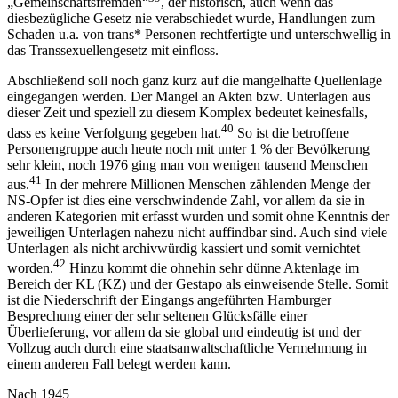
„Gemeinschaftsfremden“
, der historisch, auch wenn das
diesbezügliche Gesetz nie verabschiedet wurde, Handlungen zum
Schaden u.a. von trans* Personen rechtfertigte und unterschwellig in
das Transsexuellengesetz mit einfloss.
Abschließend soll noch ganz kurz auf die mangelhafte Quellenlage
eingegangen werden. Der Mangel an Akten bzw. Unterlagen aus
dieser Zeit und speziell zu diesem Komplex bedeutet keinesfalls,
40
dass es keine Verfolgung gegeben hat.
So ist die betroffene
Personengruppe auch heute noch mit unter 1 % der Bevölkerung
sehr klein, noch 1976 ging man von wenigen tausend Menschen
41
aus.
In der mehrere Millionen Menschen zählenden Menge der
NS-Opfer ist dies eine verschwindende Zahl, vor allem da sie in
anderen Kategorien mit erfasst wurden und somit ohne Kenntnis der
jeweiligen Unterlagen nahezu nicht auffindbar sind. Auch sind viele
Unterlagen als nicht archivwürdig kassiert und somit vernichtet
42
worden.
Hinzu kommt die ohnehin sehr dünne Aktenlage im
Bereich der KL (KZ) und der Gestapo als einweisende Stelle. Somit
ist die Niederschrift der Eingangs angeführten Hamburger
Besprechung einer der sehr seltenen Glücksfälle einer
Überlieferung, vor allem da sie global und eindeutig ist und der
Vollzug auch durch eine staatsanwaltschaftliche Vermehmung in
einem anderen Fall belegt werden kann.
Nach 1945