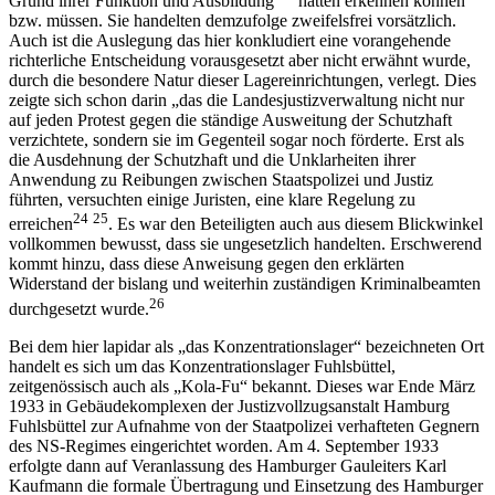
Grund ihrer Funktion und Ausbildung
hätten erkennen können
bzw. müssen. Sie handelten demzufolge zweifelsfrei vorsätzlich.
Auch ist die Auslegung das hier konkludiert eine vorangehende
richterliche Entscheidung vorausgesetzt aber nicht erwähnt wurde,
durch die besondere Natur dieser Lagereinrichtungen, verlegt. Dies
zeigte sich schon darin „das die Landesjustizverwaltung nicht nur
auf jeden Protest gegen die ständige Ausweitung der Schutzhaft
verzichtete, sondern sie im Gegenteil sogar noch förderte. Erst als
die Ausdehnung der Schutzhaft und die Unklarheiten ihrer
Anwendung zu Reibungen zwischen Staatspolizei und Justiz
führten, versuchten einige Juristen, eine klare Regelung zu
24
25
erreichen
. Es war den Beteiligten auch aus diesem Blickwinkel
vollkommen bewusst, dass sie ungesetzlich handelten. Erschwerend
kommt hinzu, dass diese Anweisung gegen den erklärten
Widerstand der bislang und weiterhin zuständigen Kriminalbeamten
26
durchgesetzt wurde.
Bei dem hier lapidar als „das Konzentrationslager“ bezeichneten Ort
handelt es sich um das Konzentrationslager Fuhlsbüttel,
zeitgenössisch auch als „Kola-Fu“ bekannt. Dieses war Ende März
1933 in Gebäudekomplexen der Justizvollzugsanstalt Hamburg
Fuhlsbüttel zur Aufnahme von der Staatpolizei verhafteten Gegnern
des NS-Regimes eingerichtet worden. Am 4. September 1933
erfolgte dann auf Veranlassung des Hamburger Gauleiters Karl
Kaufmann die formale Übertragung und Einsetzung des Hamburger