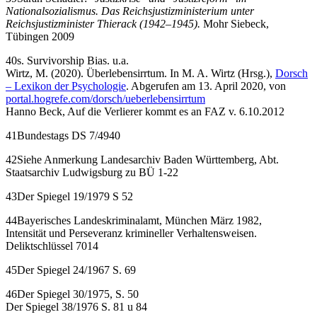
Nationalsozialismus. Das Reichsjustizministerium unter
Reichsjustizminister Thierack (1942–1945).
Mohr Siebeck,
Tübingen 2009
40s. Survivorship Bias. u.a.
Wirtz, M. (2020). Überlebensirrtum. In M. A. Wirtz (Hrsg.),
Dorsch
– Lexikon der Psychologie
. Abgerufen am 13. April 2020, von
portal.hogrefe.com/dorsch/ueberlebensirrtum
Hanno Beck, Auf die Verlierer kommt es an FAZ v. 6.10.2012
41Bundestags DS 7/4940
42Siehe Anmerkung Landesarchiv Baden Württemberg, Abt.
Staatsarchiv Ludwigsburg zu BÜ 1-22
43Der Spiegel 19/1979 S 52
44Bayerisches Landeskriminalamt, München März 1982,
Intensität und Perseveranz krimineller Verhaltensweisen.
Deliktschlüssel 7014
45Der Spiegel 24/1967 S. 69
46Der Spiegel 30/1975, S. 50
Der Spiegel 38/1976 S. 81 u 84