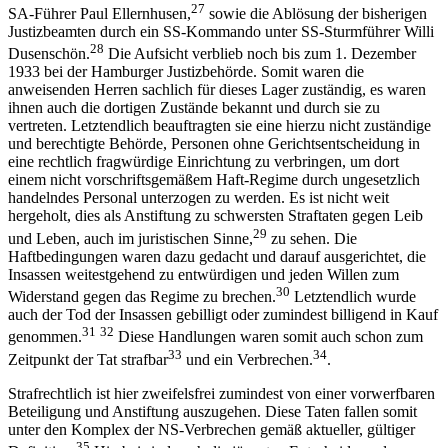
27
SA-Führer Paul Ellernhusen,
sowie die Ablösung der bisherigen
Justizbeamten durch ein SS-Kommando unter SS-Sturmführer Willi
28
Dusenschön.
Die Aufsicht verblieb noch bis zum 1. Dezember
1933 bei der Hamburger Justizbehörde. Somit waren die
anweisenden Herren sachlich für dieses Lager zuständig, es waren
ihnen auch die dortigen Zustände bekannt und durch sie zu
vertreten. Letztendlich beauftragten sie eine hierzu nicht zuständige
und berechtigte Behörde, Personen ohne Gerichtsentscheidung in
eine rechtlich fragwürdige Einrichtung zu verbringen, um dort
einem nicht vorschriftsgemäßem Haft-Regime durch ungesetzlich
handelndes Personal unterzogen zu werden. Es ist nicht weit
hergeholt, dies als Anstiftung zu schwersten Straftaten gegen Leib
29
und Leben, auch im juristischen Sinne,
zu sehen. Die
Haftbedingungen waren dazu gedacht und darauf ausgerichtet, die
Insassen weitestgehend zu entwürdigen und jeden Willen zum
30
Widerstand gegen das Regime zu brechen.
Letztendlich wurde
auch der Tod der Insassen gebilligt oder zumindest billigend in Kauf
31
32
genommen.
Diese Handlungen waren somit auch schon zum
33
34
Zeitpunkt der Tat strafbar
und ein Verbrechen.
.
Strafrechtlich ist hier zweifelsfrei zumindest von einer vorwerfbaren
Beteiligung und Anstiftung auszugehen. Diese Taten fallen somit
unter den Komplex der NS-Verbrechen gemäß aktueller, gültiger
35