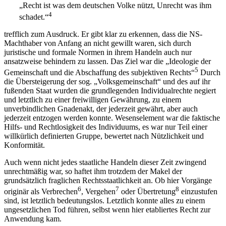
„Recht ist was dem deutschen Volke nützt, Unrecht was ihm
4
schadet.“
trefflich zum Ausdruck. Er gibt klar zu erkennen, dass die NS-
Machthaber von Anfang an nicht gewillt waren, sich durch
juristische und formale Normen in ihrem Handeln auch nur
ansatzweise behindern zu lassen. Das Ziel war die „Ideologie der
5
Gemeinschaft und die Abschaffung des subjektiven Rechts“
Durch
die Übersteigerung der sog. „Volksgemeinschaft“ und des auf ihr
fußenden Staat wurden die grundlegenden Individualrechte negiert
und letztlich zu einer freiwilligen Gewährung, zu einem
unverbindlichen Gnadenakt, der jederzeit gewährt, aber auch
jederzeit entzogen werden konnte. Wesenselement war die faktische
Hilfs- und Rechtlosigkeit des Individuums, es war nur Teil einer
willkürlich definierten Gruppe, bewertet nach Nützlichkeit und
Konformität.
Auch wenn nicht jedes staatliche Handeln dieser Zeit zwingend
unrechtmäßig war, so haftet ihm trotzdem der Makel der
grundsätzlich fraglichen Rechtsstaatlichkeit an. Ob hier Vorgänge
6
7
8
originär als Verbrechen
, Vergehen
oder Übertretung
einzustufen
sind, ist letztlich bedeutungslos. Letztlich konnte alles zu einem
ungesetzlichen Tod führen, selbst wenn hier etabliertes Recht zur
Anwendung kam.