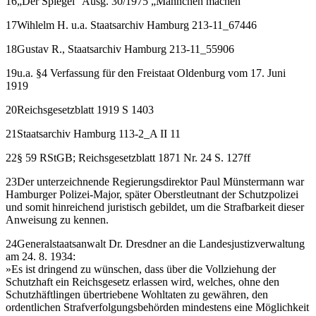
16„Der Spiegel“ Ausg. 30/1975 „Männchen machen“
17Wihlelm H. u.a. Staatsarchiv Hamburg 213-11_67446
18Gustav R., Staatsarchiv Hamburg 213-11_55906
19u.a. §4 Verfassung für den Freistaat Oldenburg vom 17. Juni
1919
20Reichsgesetzblatt 1919 S 1403
21Staatsarchiv Hamburg 113-2_A II 11
22§ 59 RStGB; Reichsgesetzblatt 1871 Nr. 24 S. 127ff
23Der unterzeichnende Regierungsdirektor Paul Münstermann war
Hamburger Polizei-Major, später Oberstleutnant der Schutzpolizei
und somit hinreichend juristisch gebildet, um die Strafbarkeit dieser
Anweisung zu kennen.
24Generalstaatsanwalt Dr. Dresdner an die Landesjustizverwaltung
am 24. 8. 1934:
»Es ist dringend zu wünschen, dass über die Vollziehung der
Schutzhaft ein Reichsgesetz erlassen wird, welches, ohne den
Schutzhäftlingen übertriebene Wohltaten zu gewähren, den
ordentlichen Strafverfolgungsbehörden mindestens eine Möglichkeit