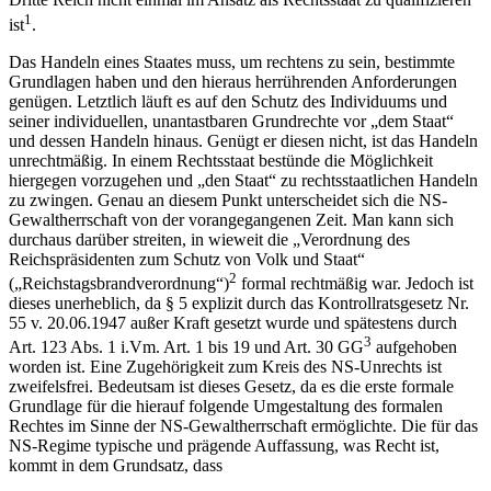
1
ist
.
Das Handeln eines Staates muss, um rechtens zu sein, bestimmte
Grundlagen haben und den hieraus herrührenden Anforderungen
genügen. Letztlich läuft es auf den Schutz des Individuums und
seiner individuellen, unantastbaren Grundrechte vor „dem Staat“
und dessen Handeln hinaus. Genügt er diesen nicht, ist das Handeln
unrechtmäßig. In einem Rechtsstaat bestünde die Möglichkeit
hiergegen vorzugehen und „den Staat“ zu rechtsstaatlichen Handeln
zu zwingen. Genau an diesem Punkt unterscheidet sich die NS-
Gewaltherrschaft von der vorangegangenen Zeit. Man kann sich
durchaus darüber streiten, in wieweit die „Verordnung des
Reichspräsidenten zum Schutz von Volk und Staat“
2
(„Reichstagsbrandverordnung“)
formal rechtmäßig war. Jedoch ist
dieses unerheblich, da § 5 explizit durch das Kontrollratsgesetz Nr.
55 v. 20.06.1947 außer Kraft gesetzt wurde und spätestens durch
3
Art. 123 Abs. 1 i.Vm. Art. 1 bis 19 und Art. 30 GG
aufgehoben
worden ist. Eine Zugehörigkeit zum Kreis des NS-Unrechts ist
zweifelsfrei. Bedeutsam ist dieses Gesetz, da es die erste formale
Grundlage für die hierauf folgende Umgestaltung des formalen
Rechtes im Sinne der NS-Gewaltherrschaft ermöglichte. Die für das
NS-Regime typische und prägende Auffassung, was Recht ist,
kommt in dem Grundsatz, dass