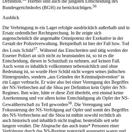
Definition.
Hierbei sind auch die jüngsten Entscheidung des
36
Bundesgerichtshofes (BGH) zu berücksichtigen.
Ausblick
Die Verbringung in ein Lager erfolgte ausdrücklich außerhalb und in
Ersatz ordentlicher Rechtsprechung. In ihr zeigte sich
augenscheinlich die angemaßte Omnipotenz der Exekutive in der
Gestalt der Polizeiverwaltung. Beispielhaft ist hier der Fall bzw. Tod
37
des Louis Schild
. Während das Einschreiten und tätig werden der
Essener Polizei an sich nicht zu beanstanden ist, so ist es die
Entscheidung, diesen in Schutzhaft zu nehmen, auf keinen Fall.
Auch wenn es inhaltlich vollkommen nebensächlich und ohne
Bedeutung ist, so wurde Herr Schild nicht wegen seines jüdischen
Hintergrundes, sondern „aus Gründen der Kriminalprävention“ in
ein Lager verbracht. Er wäre also bei einer Verengung des Begriffes
der NS-Verbrechen auf die Shoa per Definition kein Opfer der NS-
Regimes. Ihm wäre, hätte er diese Zeit überlebt, erst einmal keine
Anerkennung und vor allem keine Entschädigung als Opfer der NS-
38
Gewaltherrschaft zu Teil geworden
. Die Verengung und
Fokussierung der NS-Verfolgung auf Opfer und somit des Begriffes
des NS-Verbrechens auf die Shoa ist mithin sowohl rechtlich als
auch historisch und inhaltlich nicht tragbar, bestenfalls seit sehr
langem veraltet. Die Absprache das auch trans* Personen einer
Verfolgung durch das NS-Regime potenziell ausgesetzt waren und