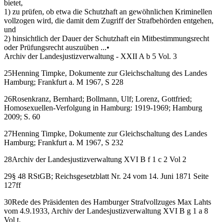
bietet,
1) zu prüfen, ob etwa die Schutzhaft an gewöhnlichen Kriminellen
vollzogen wird, die damit dem Zugriff der Strafbehörden entgehen,
und
2) hinsichtlich der Dauer der Schutzhaft ein Mitbestimmungsrecht
oder Prüfungsrecht auszuüben ...•
Archiv der Landesjustizverwaltung - XXII A b 5 Vol. 3
25Henning Timpke, Dokumente zur Gleichschaltung des Landes
Hamburg; Frankfurt a. M 1967, S 228
26Rosenkranz, Bernhard; Bollmann, Ulf; Lorenz, Gottfried;
Homosexuellen-Verfolgung in Hamburg: 1919-1969; Hamburg
2009; S. 60
27Henning Timpke, Dokumente zur Gleichschaltung des Landes
Hamburg; Frankfurt a. M 1967, S 232
28Archiv der Landesjustizverwaltung XVI B f 1 c 2 Vol 2
29§ 48 RStGB; Reichsgesetzblatt Nr. 24 vom 14. Juni 1871 Seite
127ff
30Rede des Präsidenten des Hamburger Strafvollzuges Max Lahts
vom 4.9.1933, Archiv der Landesjustizverwaltung XVI B g 1 a 8
Vol t.