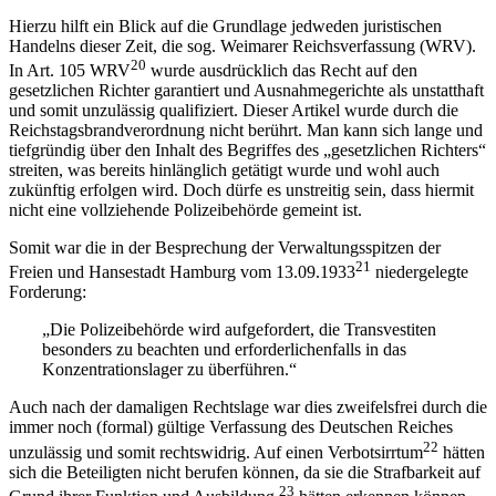
Hierzu hilft ein Blick auf die Grundlage jedweden juristischen
Handelns dieser Zeit, die sog. Weimarer Reichsverfassung (WRV).
20
In Art. 105 WRV
wurde ausdrücklich das Recht auf den
gesetzlichen Richter garantiert und Ausnahmegerichte als unstatthaft
und somit unzulässig qualifiziert. Dieser Artikel wurde durch die
Reichstagsbrandverordnung nicht berührt. Man kann sich lange und
tiefgründig über den Inhalt des Begriffes des „gesetzlichen Richters“
streiten, was bereits hinlänglich getätigt wurde und wohl auch
zukünftig erfolgen wird. Doch dürfe es unstreitig sein, dass hiermit
nicht eine vollziehende Polizeibehörde gemeint ist.
Somit war die in der Besprechung der Verwaltungsspitzen der
21
Freien und Hansestadt Hamburg vom 13.09.1933
niedergelegte
Forderung:
„Die Polizeibehörde wird aufgefordert, die Transvestiten
besonders zu beachten und erforderlichenfalls in das
Konzentrationslager zu überführen.“
Auch nach der damaligen Rechtslage war dies zweifelsfrei durch die
immer noch (formal) gültige Verfassung des Deutschen Reiches
22
unzulässig und somit rechtswidrig. Auf einen Verbotsirrtum
hätten
sich die Beteiligten nicht berufen können, da sie die Strafbarkeit auf
23