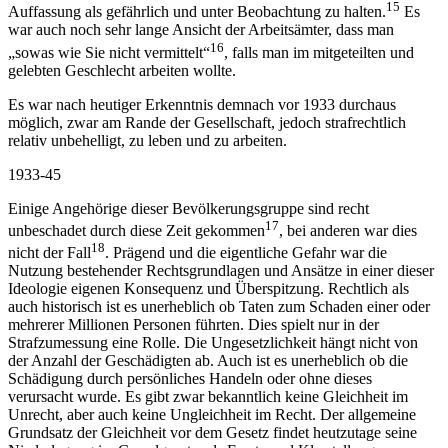
15
Auffassung als gefährlich und unter Beobachtung zu halten.
Es
war auch noch sehr lange Ansicht der Arbeitsämter, dass man
16
„sowas wie Sie nicht vermittelt“
, falls man im mitgeteilten und
gelebten Geschlecht arbeiten wollte.
Es war nach heutiger Erkenntnis demnach vor 1933 durchaus
möglich, zwar am Rande der Gesellschaft, jedoch strafrechtlich
relativ unbehelligt, zu leben und zu arbeiten.
1933-45
Einige Angehörige dieser Bevölkerungsgruppe sind recht
17
unbeschadet durch diese Zeit gekommen
, bei anderen war dies
18
nicht der Fall
. Prägend und die eigentliche Gefahr war die
Nutzung bestehender Rechtsgrundlagen und Ansätze in einer dieser
Ideologie eigenen Konsequenz und Überspitzung. Rechtlich als
auch historisch ist es unerheblich ob Taten zum Schaden einer oder
mehrerer Millionen Personen führten. Dies spielt nur in der
Strafzumessung eine Rolle. Die Ungesetzlichkeit hängt nicht von
der Anzahl der Geschädigten ab. Auch ist es unerheblich ob die
Schädigung durch persönliches Handeln oder ohne dieses
verursacht wurde. Es gibt zwar bekanntlich keine Gleichheit im
Unrecht, aber auch keine Ungleichheit im Recht. Der allgemeine
Grundsatz der Gleichheit vor dem Gesetz findet heutzutage seine