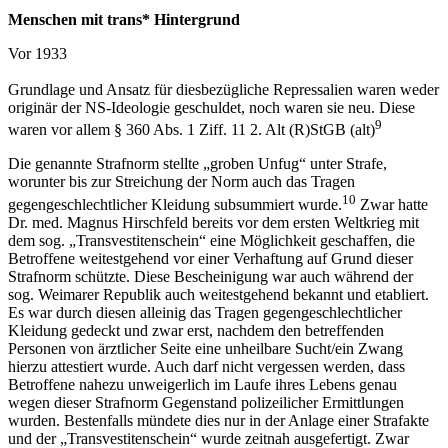
Menschen mit trans* Hintergrund
Vor 1933
Grundlage und Ansatz für diesbezügliche Repressalien waren weder
originär der NS-Ideologie geschuldet, noch waren sie neu. Diese
9
waren vor allem §
360 Abs. 1 Ziff. 11 2. Alt (R)StGB (alt)
Die genannte Strafnorm stellte „groben Unfug“ unter Strafe,
worunter bis zur Streichung der Norm auch das Tragen
10
gegengeschlechtlicher Kleidung subsummiert wurde.
Zwar hatte
Dr. med. Magnus Hirschfeld bereits vor dem ersten Weltkrieg mit
dem sog. „Transvestitenschein“ eine Möglichkeit geschaffen, die
Betroffene weitestgehend vor einer Verhaftung auf Grund dieser
Strafnorm schützte. Diese Bescheinigung war auch während der
sog. Weimarer Republik auch weitestgehend bekannt und etabliert.
Es war durch diesen alleinig das Tragen gegengeschlechtlicher
Kleidung gedeckt und zwar erst, nachdem den betreffenden
Personen von ärztlicher Seite eine unheilbare Sucht/ein Zwang
hierzu attestiert wurde. Auch darf nicht vergessen werden, dass
Betroffene nahezu unweigerlich im Laufe ihres Lebens genau
wegen dieser Strafnorm Gegenstand polizeilicher Ermittlungen
wurden. Bestenfalls mündete dies nur in der Anlage einer Strafakte
und der „Transvestitenschein“ wurde zeitnah ausgefertigt. Zwar