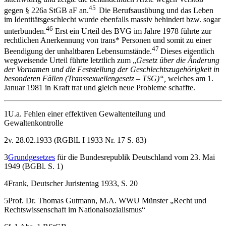
45
gegen § 226a StGB aF an.
Die Berufsausübung und das Leben
im Identitätsgeschlecht wurde ebenfalls massiv behindert bzw. sogar
46
unterbunden.
Erst ein Urteil des BVG im Jahre 1978 führte zur
rechtlichen Anerkennung von trans* Personen und somit zu einer
47
Beendigung der unhaltbaren Lebensumstände.
Dieses eigentlich
wegweisende Urteil führte letztlich zum „
Gesetz über die Änderung
der Vornamen und die Feststellung der Geschlechtszugehörigkeit in
besonderen Fällen (Transsexuellengesetz – TSG)“,
welches am 1.
Januar 1981 in Kraft trat und gleich neue Probleme schaffte.
1U.a. Fehlen einer effektiven Gewaltenteilung und
Gewaltenkontrolle
2v. 28.02.1933 (RGBlL I 1933 Nr. 17 S. 83)
3
Grundgesetzes
für die Bundesrepublik Deutschland vom 23. Mai
1949 (BGBl. S. 1)
4Frank, Deutscher Juristentag 1933, S. 20
5Prof. Dr. Thomas Gutmann, M.A. WWU Münster „Recht und
Rechtswissenschaft im Nationalsozialismus“