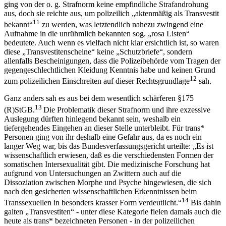
ging von der o. g. Strafnorm keine empfindliche Strafandrohung
aus, doch sie reichte aus, um polizeilich „aktenmäßig als Transvestit
11
bekannt“
zu werden, was letztendlich nahezu zwingend eine
Aufnahme in die unrühmlich bekannten sog. „rosa Listen“
bedeutete. Auch wenn es vielfach nicht klar ersichtlich ist, so waren
diese „Transvestitenscheine“ keine „Schutzbriefe“, sondern
allenfalls Bescheinigungen, dass die Polizeibehörde vom Tragen der
gegengeschlechtlichen Kleidung Kenntnis habe und keinen Grund
12
zum polizeilichen Einschreiten auf dieser Rechtsgrundlage
sah.
Ganz anders sah es aus bei dem wesentlich schärferen §
175
13
(R)StGB.
Die Problematik dieser Strafnorm und ihre exzessive
Auslegung dürften hinlegend bekannt sein, weshalb ein
tiefergehendes Eingehen an dieser Stelle unterbleibt. Für trans*
Personen ging von ihr deshalb eine Gefahr aus, da es noch ein
langer Weg war, bis das Bundesverfassungsgericht urteilte: „Es ist
wissenschaftlich erwiesen, daß es die verschiedensten Formen der
somatischen Intersexualität gibt. Die medizinische Forschung hat
aufgrund von Untersuchungen an Zwittern auch auf die
Dissoziation zwischen Morphe und Psyche hingewiesen, die sich
nach den gesicherten wissenschaftlichen Erkenntnissen beim
14
Transsexuellen in besonders krasser Form verdeutlicht.“
Bis dahin
galten „Transvestiten“ - unter diese Kategorie fielen damals auch die
heute als trans* bezeichneten Personen - in der polizeilichen