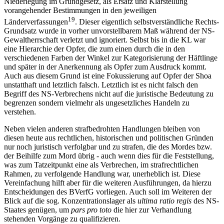
Niederlegung im Grundgesetz, als Ersatz und Klarstellung
vorangehender Bestimmungen in den jeweiligen
19
Länderverfassungen
. Dieser eigentlich selbstverständliche Rechts-
Grundsatz wurde in vorher unvorstellbarem Maß während der NS-
Gewaltherrschaft verletzt und ignoriert. Selbst bis in die KL war
eine Hierarchie der Opfer, die zum einen durch die in den
verschiedenen Farben der Winkel zur Kategorisierung der Häftlinge
und später in der Anerkennung als Opfer zum Ausdruck kommt.
Auch aus diesem Grund ist eine Fokussierung auf Opfer der Shoa
unstatthaft und letztlich falsch. Letztlich ist es nicht falsch den
Begriff des NS-Verbrechens nicht auf die juristische Bedeutung zu
begrenzen sondern vielmehr als ungesetzliches Handeln zu
verstehen.
Neben vielen anderen strafbedrohten Handlungen bleiben von
diesen heute aus rechtlichen, historischen und politischen Gründen
nur noch juristisch verfolgbar und zu strafen, die des Mordes bzw.
der Beihilfe zum Mord übrig - auch wenn dies für die Feststellung,
was zum Tatzeitpunkt eine als Verbrechen, im strafrechtlichen
Rahmen, zu verfolgende Handlung war, unerheblich ist. Diese
Vereinfachung hilft aber für die weiteren Ausführungen, da hierzu
Entscheidungen des BVerfG vorliegen. Auch soll im Weiteren der
Blick auf die sog. Konzentrationslager als
ultima ratio regis
des NS-
Staates genügen, um
pars pro toto
die hier zur Verhandlung
stehenden Vorgänge zu qualifizieren.