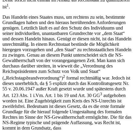
1
ist
.
Das Handeln eines Staates muss, um rechtens zu sein, bestimmte
Grundlagen haben und den hieraus herrührenden Anforderungen
genügen. Letztlich läuft es auf den Schutz des Individuums und
seiner individuellen, unantastbaren Grundrechte vor „dem Staat“
und dessen Handeln hinaus. Genügt er diesen nicht, ist das Handeln
unrechtmäßig. In einem Rechtsstaat bestünde die Möglichkeit
hiergegen vorzugehen und „den Staat“ zu rechtsstaatlichen Handeln
zu zwingen. Genau an diesem Punkt unterscheidet sich die NS-
Gewaltherrschaft von der vorangegangenen Zeit. Man kann sich
durchaus darüber streiten, in wieweit die „Verordnung des
Reichspräsidenten zum Schutz von Volk und Staat“
2
(„Reichstagsbrandverordnung“)
formal rechtmäßig war. Jedoch ist
dieses unerheblich, da § 5 explizit durch das Kontrollratsgesetz Nr.
55 v. 20.06.1947 außer Kraft gesetzt wurde und spätestens durch
3
Art. 123 Abs. 1 i.Vm. Art. 1 bis 19 und Art. 30 GG
aufgehoben
worden ist. Eine Zugehörigkeit zum Kreis des NS-Unrechts ist
zweifelsfrei. Bedeutsam ist dieses Gesetz, da es die erste formale
Grundlage für die hierauf folgende Umgestaltung des formalen
Rechtes im Sinne der NS-Gewaltherrschaft ermöglichte. Die für das
NS-Regime typische und prägende Auffassung, was Recht ist,
kommt in dem Grundsatz, dass