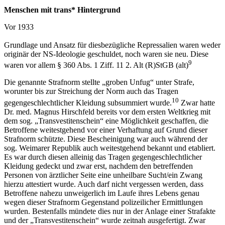
Menschen mit trans* Hintergrund
Vor 1933
Grundlage und Ansatz für diesbezügliche Repressalien waren weder
originär der NS-Ideologie geschuldet, noch waren sie neu. Diese
9
waren vor allem §
360 Abs. 1 Ziff. 11 2. Alt (R)StGB (alt)
Die genannte Strafnorm stellte „groben Unfug“ unter Strafe,
worunter bis zur Streichung der Norm auch das Tragen
10
gegengeschlechtlicher Kleidung subsummiert wurde.
Zwar hatte
Dr. med. Magnus Hirschfeld bereits vor dem ersten Weltkrieg mit
dem sog. „Transvestitenschein“ eine Möglichkeit geschaffen, die
Betroffene weitestgehend vor einer Verhaftung auf Grund dieser
Strafnorm schützte. Diese Bescheinigung war auch während der
sog. Weimarer Republik auch weitestgehend bekannt und etabliert.
Es war durch diesen alleinig das Tragen gegengeschlechtlicher
Kleidung gedeckt und zwar erst, nachdem den betreffenden
Personen von ärztlicher Seite eine unheilbare Sucht/ein Zwang
hierzu attestiert wurde. Auch darf nicht vergessen werden, dass
Betroffene nahezu unweigerlich im Laufe ihres Lebens genau
wegen dieser Strafnorm Gegenstand polizeilicher Ermittlungen
wurden. Bestenfalls mündete dies nur in der Anlage einer Strafakte
und der „Transvestitenschein“ wurde zeitnah ausgefertigt. Zwar