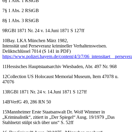
6§ 1 Abs. 1 RStGB
7§ 1 Abs. 2 RStGB
8§ 1 Abs. 3 RStGB
9RGBl 1871 Nr. 24 v. 14.Juni 1871 S 127ff
10Bay. LKA München März 1982,
Intensität und Perseveranz krimineller Verhaltensweisen.
Deliktschlüssel 7014 (S 141 in PDF)
https://www.polizei.bayern.de/content/4/3/7/06_intensitaet__perseve
11Hessisches Hauptstaatsarchiv Wiesbaden, Abr. 497 Nr. 968
12Collection US Holocaust Memorial Museum, Item 47078 u.
47076
13RGBl 1871 Nr. 24 v. 14.Juni 1871 S 127ff
14BVerfG 49, 286 RN 50
15Mannheimer Erste Staatsanwalt Dr. Wolf Wimmer in
„Kriminalistik“, zitiert in „Der Spiegel“ Ausg. 19/1979 „Das
Stahlnetzt stülpt sich über uns“ S. 52ff