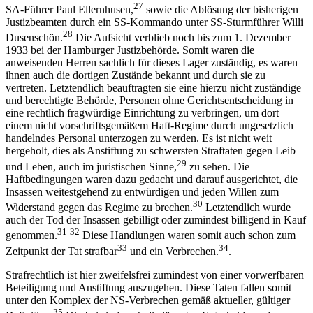
27
SA-Führer Paul Ellernhusen,
sowie die Ablösung der bisherigen
Justizbeamten durch ein SS-Kommando unter SS-Sturmführer Willi
28
Dusenschön.
Die Aufsicht verblieb noch bis zum 1. Dezember
1933 bei der Hamburger Justizbehörde. Somit waren die
anweisenden Herren sachlich für dieses Lager zuständig, es waren
ihnen auch die dortigen Zustände bekannt und durch sie zu
vertreten. Letztendlich beauftragten sie eine hierzu nicht zuständige
und berechtigte Behörde, Personen ohne Gerichtsentscheidung in
eine rechtlich fragwürdige Einrichtung zu verbringen, um dort
einem nicht vorschriftsgemäßem Haft-Regime durch ungesetzlich
handelndes Personal unterzogen zu werden. Es ist nicht weit
hergeholt, dies als Anstiftung zu schwersten Straftaten gegen Leib
29
und Leben, auch im juristischen Sinne,
zu sehen. Die
Haftbedingungen waren dazu gedacht und darauf ausgerichtet, die
Insassen weitestgehend zu entwürdigen und jeden Willen zum
30
Widerstand gegen das Regime zu brechen.
Letztendlich wurde
auch der Tod der Insassen gebilligt oder zumindest billigend in Kauf
31
32
genommen.
Diese Handlungen waren somit auch schon zum
33
34
Zeitpunkt der Tat strafbar
und ein Verbrechen.
.
Strafrechtlich ist hier zweifelsfrei zumindest von einer vorwerfbaren
Beteiligung und Anstiftung auszugehen. Diese Taten fallen somit
unter den Komplex der NS-Verbrechen gemäß aktueller, gültiger
35