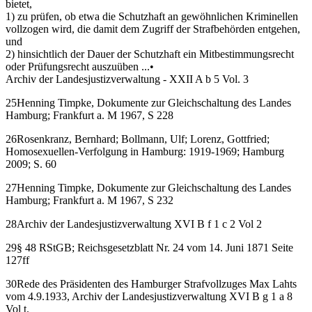
bietet,
1) zu prüfen, ob etwa die Schutzhaft an gewöhnlichen Kriminellen
vollzogen wird, die damit dem Zugriff der Strafbehörden entgehen,
und
2) hinsichtlich der Dauer der Schutzhaft ein Mitbestimmungsrecht
oder Prüfungsrecht auszuüben ...•
Archiv der Landesjustizverwaltung - XXII A b 5 Vol. 3
25Henning Timpke, Dokumente zur Gleichschaltung des Landes
Hamburg; Frankfurt a. M 1967, S 228
26Rosenkranz, Bernhard; Bollmann, Ulf; Lorenz, Gottfried;
Homosexuellen-Verfolgung in Hamburg: 1919-1969; Hamburg
2009; S. 60
27Henning Timpke, Dokumente zur Gleichschaltung des Landes
Hamburg; Frankfurt a. M 1967, S 232
28Archiv der Landesjustizverwaltung XVI B f 1 c 2 Vol 2
29§ 48 RStGB; Reichsgesetzblatt Nr. 24 vom 14. Juni 1871 Seite
127ff
30Rede des Präsidenten des Hamburger Strafvollzuges Max Lahts
vom 4.9.1933, Archiv der Landesjustizverwaltung XVI B g 1 a 8
Vol t.