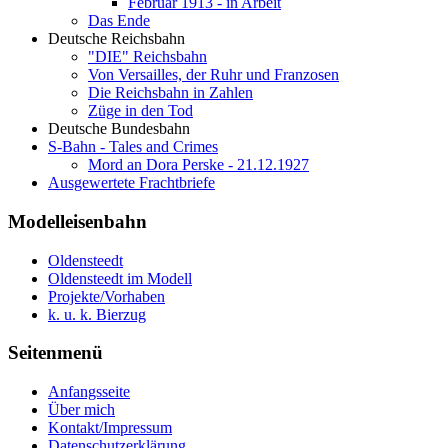
Februar 1913 - in Arbeit
Das Ende
Deutsche Reichsbahn
"DIE" Reichsbahn
Von Versailles, der Ruhr und Franzosen
Die Reichsbahn in Zahlen
Züge in den Tod
Deutsche Bundesbahn
S-Bahn - Tales and Crimes
Mord an Dora Perske - 21.12.1927
Ausgewertete Frachtbriefe
Modelleisenbahn
Oldensteedt
Oldensteedt im Modell
Projekte/Vorhaben
k. u. k. Bierzug
Seitenmenü
Anfangsseite
Über mich
Kontakt/Impressum
Datenschutzerklärung