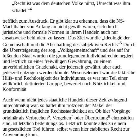
„Recht ist was dem deutschen Volke nützt, Unrecht was ihm
4
schadet.“
trefflich zum Ausdruck. Er gibt klar zu erkennen, dass die NS-
Machthaber von Anfang an nicht gewillt waren, sich durch
juristische und formale Normen in ihrem Handeln auch nur
ansatzweise behindern zu lassen. Das Ziel war die „Ideologie der
5
Gemeinschaft und die Abschaffung des subjektiven Rechts“
Durch
die Übersteigerung der sog. „Volksgemeinschaft“ und des auf ihr
fußenden Staat wurden die grundlegenden Individualrechte negiert
und letztlich zu einer freiwilligen Gewährung, zu einem
unverbindlichen Gnadenakt, der jederzeit gewährt, aber auch
jederzeit entzogen werden konnte. Wesenselement war die faktische
Hilfs- und Rechtlosigkeit des Individuums, es war nur Teil einer
willkürlich definierten Gruppe, bewertet nach Nützlichkeit und
Konformität.
Auch wenn nicht jedes staatliche Handeln dieser Zeit zwingend
unrechtmäßig war, so haftet ihm trotzdem der Makel der
grundsätzlich fraglichen Rechtsstaatlichkeit an. Ob hier Vorgänge
6
7
8
originär als Verbrechen
, Vergehen
oder Übertretung
einzustufen
sind, ist letztlich bedeutungslos. Letztlich konnte alles zu einem
ungesetzlichen Tod führen, selbst wenn hier etabliertes Recht zur
Anwendung kam.