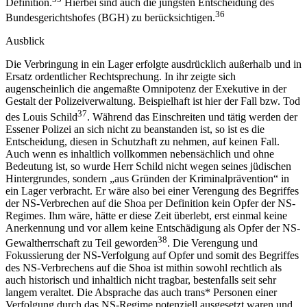
Definition.
Hierbei sind auch die jüngsten Entscheidung des
36
Bundesgerichtshofes (BGH) zu berücksichtigen.
Ausblick
Die Verbringung in ein Lager erfolgte ausdrücklich außerhalb und in
Ersatz ordentlicher Rechtsprechung. In ihr zeigte sich
augenscheinlich die angemaßte Omnipotenz der Exekutive in der
Gestalt der Polizeiverwaltung. Beispielhaft ist hier der Fall bzw. Tod
37
des Louis Schild
. Während das Einschreiten und tätig werden der
Essener Polizei an sich nicht zu beanstanden ist, so ist es die
Entscheidung, diesen in Schutzhaft zu nehmen, auf keinen Fall.
Auch wenn es inhaltlich vollkommen nebensächlich und ohne
Bedeutung ist, so wurde Herr Schild nicht wegen seines jüdischen
Hintergrundes, sondern „aus Gründen der Kriminalprävention“ in
ein Lager verbracht. Er wäre also bei einer Verengung des Begriffes
der NS-Verbrechen auf die Shoa per Definition kein Opfer der NS-
Regimes. Ihm wäre, hätte er diese Zeit überlebt, erst einmal keine
Anerkennung und vor allem keine Entschädigung als Opfer der NS-
38
Gewaltherrschaft zu Teil geworden
. Die Verengung und
Fokussierung der NS-Verfolgung auf Opfer und somit des Begriffes
des NS-Verbrechens auf die Shoa ist mithin sowohl rechtlich als
auch historisch und inhaltlich nicht tragbar, bestenfalls seit sehr
langem veraltet. Die Absprache das auch trans* Personen einer
Verfolgung durch das NS-Regime potenziell ausgesetzt waren und