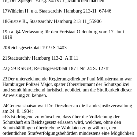
16„Der Spiegel“ Ausg. 30/1975 „Männchen machen“
17Wihlelm H. u.a. Staatsarchiv Hamburg 213-11_67446
18Gustav R., Staatsarchiv Hamburg 213-11_55906
19u.a. §4 Verfassung für den Freistaat Oldenburg vom 17. Juni
1919
20Reichsgesetzblatt 1919 S 1403
21Staatsarchiv Hamburg 113-2_A II 11
22§ 59 RStGB; Reichsgesetzblatt 1871 Nr. 24 S. 127ff
23Der unterzeichnende Regierungsdirektor Paul Münstermann war
Hamburger Polizei-Major, später Oberstleutnant der Schutzpolizei
und somit hinreichend juristisch gebildet, um die Strafbarkeit dieser
Anweisung zu kennen.
24Generalstaatsanwalt Dr. Dresdner an die Landesjustizverwaltung
am 24. 8. 1934:
»Es ist dringend zu wünschen, dass über die Vollziehung der
Schutzhaft ein Reichsgesetz erlassen wird, welches, ohne den
Schutzhäftlingen übertriebene Wohltaten zu gewähren, den
ordentlichen Strafverfolgungsbehörden mindestens eine Möglichkeit