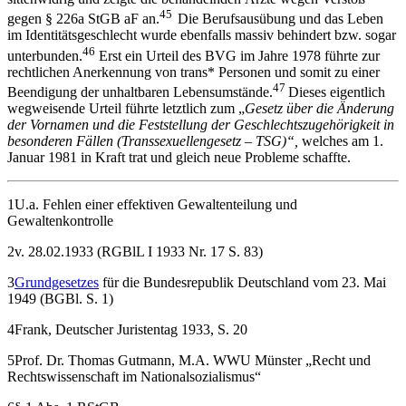
45
gegen § 226a StGB aF an.
Die Berufsausübung und das Leben
im Identitätsgeschlecht wurde ebenfalls massiv behindert bzw. sogar
46
unterbunden.
Erst ein Urteil des BVG im Jahre 1978 führte zur
rechtlichen Anerkennung von trans* Personen und somit zu einer
47
Beendigung der unhaltbaren Lebensumstände.
Dieses eigentlich
wegweisende Urteil führte letztlich zum „
Gesetz über die Änderung
der Vornamen und die Feststellung der Geschlechtszugehörigkeit in
besonderen Fällen (Transsexuellengesetz – TSG)“,
welches am 1.
Januar 1981 in Kraft trat und gleich neue Probleme schaffte.
1U.a. Fehlen einer effektiven Gewaltenteilung und
Gewaltenkontrolle
2v. 28.02.1933 (RGBlL I 1933 Nr. 17 S. 83)
3
Grundgesetzes
für die Bundesrepublik Deutschland vom 23. Mai
1949 (BGBl. S. 1)
4Frank, Deutscher Juristentag 1933, S. 20
5Prof. Dr. Thomas Gutmann, M.A. WWU Münster „Recht und
Rechtswissenschaft im Nationalsozialismus“