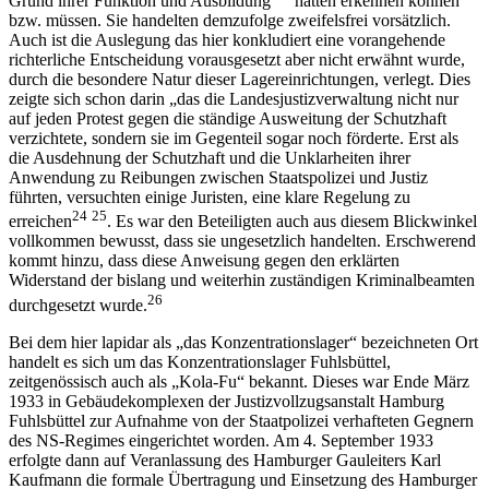
Grund ihrer Funktion und Ausbildung
hätten erkennen können
bzw. müssen. Sie handelten demzufolge zweifelsfrei vorsätzlich.
Auch ist die Auslegung das hier konkludiert eine vorangehende
richterliche Entscheidung vorausgesetzt aber nicht erwähnt wurde,
durch die besondere Natur dieser Lagereinrichtungen, verlegt. Dies
zeigte sich schon darin „das die Landesjustizverwaltung nicht nur
auf jeden Protest gegen die ständige Ausweitung der Schutzhaft
verzichtete, sondern sie im Gegenteil sogar noch förderte. Erst als
die Ausdehnung der Schutzhaft und die Unklarheiten ihrer
Anwendung zu Reibungen zwischen Staatspolizei und Justiz
führten, versuchten einige Juristen, eine klare Regelung zu
24
25
erreichen
. Es war den Beteiligten auch aus diesem Blickwinkel
vollkommen bewusst, dass sie ungesetzlich handelten. Erschwerend
kommt hinzu, dass diese Anweisung gegen den erklärten
Widerstand der bislang und weiterhin zuständigen Kriminalbeamten
26
durchgesetzt wurde.
Bei dem hier lapidar als „das Konzentrationslager“ bezeichneten Ort
handelt es sich um das Konzentrationslager Fuhlsbüttel,
zeitgenössisch auch als „Kola-Fu“ bekannt. Dieses war Ende März
1933 in Gebäudekomplexen der Justizvollzugsanstalt Hamburg
Fuhlsbüttel zur Aufnahme von der Staatpolizei verhafteten Gegnern
des NS-Regimes eingerichtet worden. Am 4. September 1933
erfolgte dann auf Veranlassung des Hamburger Gauleiters Karl
Kaufmann die formale Übertragung und Einsetzung des Hamburger