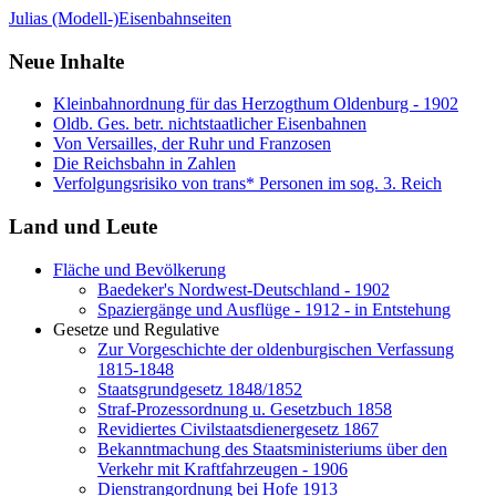
Julias (Modell-)Eisenbahnseiten
Neue Inhalte
Kleinbahnordnung für das Herzogthum Oldenburg - 1902
Oldb. Ges. betr. nichtstaatlicher Eisenbahnen
Von Versailles, der Ruhr und Franzosen
Die Reichsbahn in Zahlen
Verfolgungsrisiko von trans* Personen im sog. 3. Reich
Land und Leute
Fläche und Bevölkerung
Baedeker's Nordwest-Deutschland - 1902
Spaziergänge und Ausflüge - 1912 - in Entstehung
Gesetze und Regulative
Zur Vorgeschichte der oldenburgischen Verfassung
1815-1848
Staatsgrundgesetz 1848/1852
Straf-Prozessordnung u. Gesetzbuch 1858
Revidiertes Civilstaatsdienergesetz 1867
Bekanntmachung des Staatsministeriums über den
Verkehr mit Kraftfahrzeugen - 1906
Dienstrangordnung bei Hofe 1913