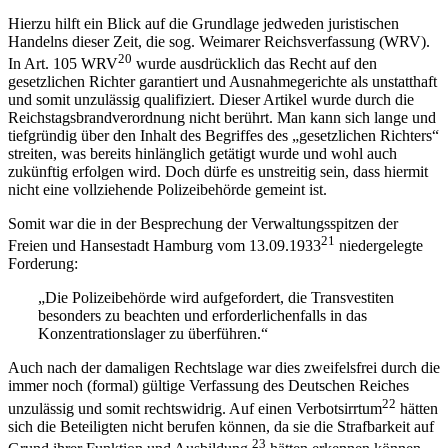
Hierzu hilft ein Blick auf die Grundlage jedweden juristischen
Handelns dieser Zeit, die sog. Weimarer Reichsverfassung (WRV).
20
In Art. 105 WRV
wurde ausdrücklich das Recht auf den
gesetzlichen Richter garantiert und Ausnahmegerichte als unstatthaft
und somit unzulässig qualifiziert. Dieser Artikel wurde durch die
Reichstagsbrandverordnung nicht berührt. Man kann sich lange und
tiefgründig über den Inhalt des Begriffes des „gesetzlichen Richters“
streiten, was bereits hinlänglich getätigt wurde und wohl auch
zukünftig erfolgen wird. Doch dürfe es unstreitig sein, dass hiermit
nicht eine vollziehende Polizeibehörde gemeint ist.
Somit war die in der Besprechung der Verwaltungsspitzen der
21
Freien und Hansestadt Hamburg vom 13.09.1933
niedergelegte
Forderung:
„Die Polizeibehörde wird aufgefordert, die Transvestiten
besonders zu beachten und erforderlichenfalls in das
Konzentrationslager zu überführen.“
Auch nach der damaligen Rechtslage war dies zweifelsfrei durch die
immer noch (formal) gültige Verfassung des Deutschen Reiches
22
unzulässig und somit rechtswidrig. Auf einen Verbotsirrtum
hätten
sich die Beteiligten nicht berufen können, da sie die Strafbarkeit auf
23