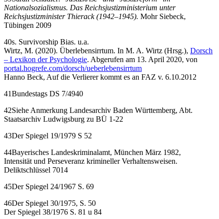
Nationalsozialismus. Das Reichsjustizministerium unter
Reichsjustizminister Thierack (1942–1945).
Mohr Siebeck,
Tübingen 2009
40s. Survivorship Bias. u.a.
Wirtz, M. (2020). Überlebensirrtum. In M. A. Wirtz (Hrsg.),
Dorsch
– Lexikon der Psychologie
. Abgerufen am 13. April 2020, von
portal.hogrefe.com/dorsch/ueberlebensirrtum
Hanno Beck, Auf die Verlierer kommt es an FAZ v. 6.10.2012
41Bundestags DS 7/4940
42Siehe Anmerkung Landesarchiv Baden Württemberg, Abt.
Staatsarchiv Ludwigsburg zu BÜ 1-22
43Der Spiegel 19/1979 S 52
44Bayerisches Landeskriminalamt, München März 1982,
Intensität und Perseveranz krimineller Verhaltensweisen.
Deliktschlüssel 7014
45Der Spiegel 24/1967 S. 69
46Der Spiegel 30/1975, S. 50
Der Spiegel 38/1976 S. 81 u 84