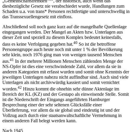
„Gemeinschaftsfremden“
, der historisch, auch wenn das
diesbezügliche Gesetz nie verabschiedet wurde, Handlungen zum
Schaden u.a. von trans* Personen rechtfertigte und unterschwellig in
das Transsexuellengesetz mit einfloss.
Abschließend soll noch ganz kurz auf die mangelhafte Quellenlage
eingegangen werden. Der Mangel an Akten bzw. Unterlagen aus
dieser Zeit und speziell zu diesem Komplex bedeutet keinesfalls,
40
dass es keine Verfolgung gegeben hat.
So ist die betroffene
Personengruppe auch heute noch mit unter 1 % der Bevölkerung
sehr klein, noch 1976 ging man von wenigen tausend Menschen
41
aus.
In der mehrere Millionen Menschen zählenden Menge der
NS-Opfer ist dies eine verschwindende Zahl, vor allem da sie in
anderen Kategorien mit erfasst wurden und somit ohne Kenntnis der
jeweiligen Unterlagen nahezu nicht auffindbar sind. Auch sind viele
Unterlagen als nicht archivwürdig kassiert und somit vernichtet
42
worden.
Hinzu kommt die ohnehin sehr dünne Aktenlage im
Bereich der KL (KZ) und der Gestapo als einweisende Stelle. Somit
ist die Niederschrift der Eingangs angeführten Hamburger
Besprechung einer der sehr seltenen Glücksfälle einer
Überlieferung, vor allem da sie global und eindeutig ist und der
Vollzug auch durch eine staatsanwaltschaftliche Vermehmung in
einem anderen Fall belegt werden kann.
Nach 1945