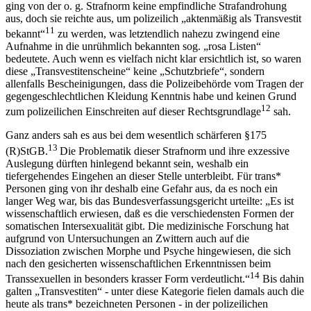
ging von der o. g. Strafnorm keine empfindliche Strafandrohung
aus, doch sie reichte aus, um polizeilich „aktenmäßig als Transvestit
11
bekannt“
zu werden, was letztendlich nahezu zwingend eine
Aufnahme in die unrühmlich bekannten sog. „rosa Listen“
bedeutete. Auch wenn es vielfach nicht klar ersichtlich ist, so waren
diese „Transvestitenscheine“ keine „Schutzbriefe“, sondern
allenfalls Bescheinigungen, dass die Polizeibehörde vom Tragen der
gegengeschlechtlichen Kleidung Kenntnis habe und keinen Grund
12
zum polizeilichen Einschreiten auf dieser Rechtsgrundlage
sah.
Ganz anders sah es aus bei dem wesentlich schärferen §
175
13
(R)StGB.
Die Problematik dieser Strafnorm und ihre exzessive
Auslegung dürften hinlegend bekannt sein, weshalb ein
tiefergehendes Eingehen an dieser Stelle unterbleibt. Für trans*
Personen ging von ihr deshalb eine Gefahr aus, da es noch ein
langer Weg war, bis das Bundesverfassungsgericht urteilte: „Es ist
wissenschaftlich erwiesen, daß es die verschiedensten Formen der
somatischen Intersexualität gibt. Die medizinische Forschung hat
aufgrund von Untersuchungen an Zwittern auch auf die
Dissoziation zwischen Morphe und Psyche hingewiesen, die sich
nach den gesicherten wissenschaftlichen Erkenntnissen beim
14
Transsexuellen in besonders krasser Form verdeutlicht.“
Bis dahin
galten „Transvestiten“ - unter diese Kategorie fielen damals auch die
heute als trans* bezeichneten Personen - in der polizeilichen