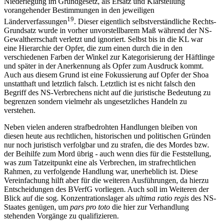
Niederlegung im Grundgesetz, als Ersatz und Klarstellung
vorangehender Bestimmungen in den jeweiligen
19
Länderverfassungen
. Dieser eigentlich selbstverständliche Rechts-
Grundsatz wurde in vorher unvorstellbarem Maß während der NS-
Gewaltherrschaft verletzt und ignoriert. Selbst bis in die KL war
eine Hierarchie der Opfer, die zum einen durch die in den
verschiedenen Farben der Winkel zur Kategorisierung der Häftlinge
und später in der Anerkennung als Opfer zum Ausdruck kommt.
Auch aus diesem Grund ist eine Fokussierung auf Opfer der Shoa
unstatthaft und letztlich falsch. Letztlich ist es nicht falsch den
Begriff des NS-Verbrechens nicht auf die juristische Bedeutung zu
begrenzen sondern vielmehr als ungesetzliches Handeln zu
verstehen.
Neben vielen anderen strafbedrohten Handlungen bleiben von
diesen heute aus rechtlichen, historischen und politischen Gründen
nur noch juristisch verfolgbar und zu strafen, die des Mordes bzw.
der Beihilfe zum Mord übrig - auch wenn dies für die Feststellung,
was zum Tatzeitpunkt eine als Verbrechen, im strafrechtlichen
Rahmen, zu verfolgende Handlung war, unerheblich ist. Diese
Vereinfachung hilft aber für die weiteren Ausführungen, da hierzu
Entscheidungen des BVerfG vorliegen. Auch soll im Weiteren der
Blick auf die sog. Konzentrationslager als
ultima ratio regis
des NS-
Staates genügen, um
pars pro toto
die hier zur Verhandlung
stehenden Vorgänge zu qualifizieren.