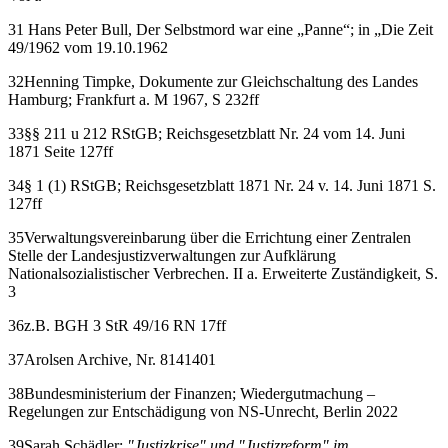
31 Hans Peter Bull, Der Selbstmord war eine „Panne“; in „Die Zeit
49/1962 vom 19.10.1962
32Henning Timpke, Dokumente zur Gleichschaltung des Landes
Hamburg; Frankfurt a. M 1967, S 232ff
33§§ 211 u 212 RStGB; Reichsgesetzblatt Nr. 24 vom 14. Juni
1871 Seite 127ff
34§ 1 (1) RStGB; Reichsgesetzblatt 1871 Nr. 24 v. 14. Juni 1871 S.
127ff
35Verwaltungsvereinbarung über die Errichtung einer Zentralen
Stelle der Landesjustizverwaltungen zur Aufklärung
Nationalsozialistischer Verbrechen. II a. Erweiterte Zuständigkeit, S.
3
36z.B. BGH 3 StR 49/16 RN 17ff
37Arolsen Archive, Nr. 8141401
38Bundesministerium der Finanzen; Wiedergutmachung –
Regelungen zur Entschädigung von NS-Unrecht, Berlin 2022
39Sarah Schädler:
"Justizkrise" und "Justizreform" im