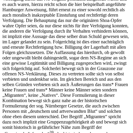
es auch waren, hierzu reicht schon die hier beispielhaft angeführte
Hamburger Anweisung, führt erneut zu einer sowohl rechtlich als
auch moralisch inakzeptable Einstufung und rechtfertigt deren
Verfolgung. Die Behauptung das nur die originären Shoa-Opfer
wahre Opfer seien, da nur diese nichts für ihre Verfolgung konnten,
die anderen die Verfolgung durch ihr Verhalten verhindern können,
ist implizit eine Aussage das diese selber dran Schuld gewesen sein,
im Lager gelandet zu sein. Folgerichtig ist dies einer nachträglich
und erneute Rechtfertigung bzw. Billigung der Lagerhaft mit allen
Folgen gleichzusetzen. Die Auffassung das hierdurch, ob gewollt
oder ungewollt bleibt dahingestellt, sogar dem NS-Regime an sich
eine gewisse Legitimität und Billigung zugesprochen wird, zwingt
sich folgerichtig auf. Solcherlei bewegt sich in der Grauzone zur
offenen NS-Verklärung. Dieses zu vertreten sollte sich von selbst
verbieten und undenkbar sein. Im gleichen Bereich und aus den
selben Gründen verbieten sich auch Äußerungen das trans* Frauen
keine Frauen und trans* Männer keine Männer seien sondern
„Migranten“, keine „Natives“. Diese Formulierung in dieser
Kombination bewegt sich ganz nahe an der historischen
Formulierung der sog. Nürnberger Gesetze, die auch zwischen
Personen mit „deutschem und artverwandten Blut“ und solchen
ohne eben diesem unterschied. Der Begriff „Migranten“ spricht
dazu noch implizit eine Gruppenzugehörigkeit ab und bewegt sich
somit historisch in gefährlicher Nähe zum Begriff der
39