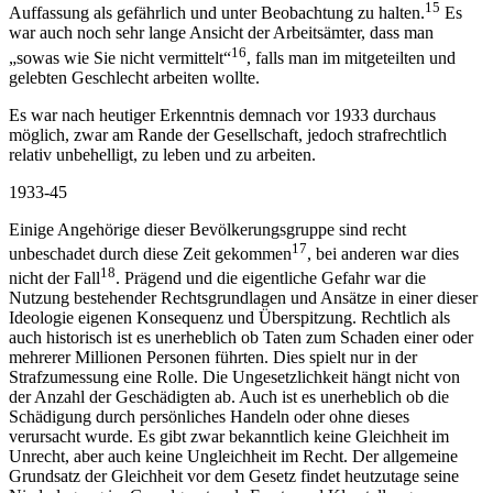
15
Auffassung als gefährlich und unter Beobachtung zu halten.
Es
war auch noch sehr lange Ansicht der Arbeitsämter, dass man
16
„sowas wie Sie nicht vermittelt“
, falls man im mitgeteilten und
gelebten Geschlecht arbeiten wollte.
Es war nach heutiger Erkenntnis demnach vor 1933 durchaus
möglich, zwar am Rande der Gesellschaft, jedoch strafrechtlich
relativ unbehelligt, zu leben und zu arbeiten.
1933-45
Einige Angehörige dieser Bevölkerungsgruppe sind recht
17
unbeschadet durch diese Zeit gekommen
, bei anderen war dies
18
nicht der Fall
. Prägend und die eigentliche Gefahr war die
Nutzung bestehender Rechtsgrundlagen und Ansätze in einer dieser
Ideologie eigenen Konsequenz und Überspitzung. Rechtlich als
auch historisch ist es unerheblich ob Taten zum Schaden einer oder
mehrerer Millionen Personen führten. Dies spielt nur in der
Strafzumessung eine Rolle. Die Ungesetzlichkeit hängt nicht von
der Anzahl der Geschädigten ab. Auch ist es unerheblich ob die
Schädigung durch persönliches Handeln oder ohne dieses
verursacht wurde. Es gibt zwar bekanntlich keine Gleichheit im
Unrecht, aber auch keine Ungleichheit im Recht. Der allgemeine
Grundsatz der Gleichheit vor dem Gesetz findet heutzutage seine