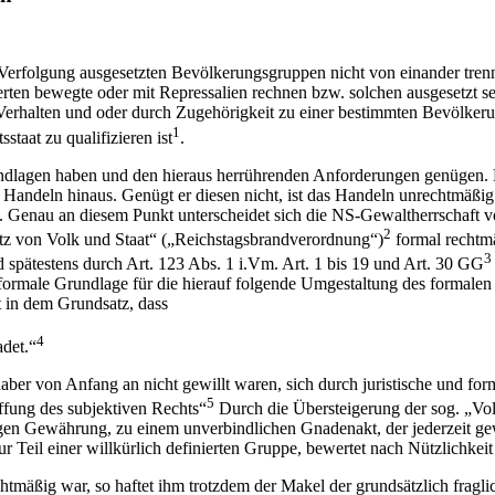
Verfolgung ausgesetzten Bevölkerungsgruppen nicht von einander tre
ten bewegte oder mit Repressalien rechnen bzw. solchen ausgesetzt se
Verhalten und oder durch Zugehörigkeit zu einer bestimmten Bevölkerung
1
staat zu qualifizieren ist
.
ndlagen haben und den hieraus herrührenden Anforderungen genügen. Le
 Handeln hinaus. Genügt er diesen nicht, ist das Handeln unrechtmäßig
. Genau an diesem Punkt unterscheidet sich die NS-Gewaltherrschaft 
2
utz von Volk und Staat“ („Reichstagsbrandverordnung“)
formal rechtmä
3
d spätestens durch Art. 123 Abs. 1 i.Vm. Art. 1 bis 19 und Art. 30 GG
ste formale Grundlage für die hierauf folgende Umgestaltung des formal
 in dem Grundsatz, dass
4
det.“
haber von Anfang an nicht gewillt waren, sich durch juristische und f
5
ffung des subjektiven Rechts“
Durch die Übersteigerung der sog. „Vol
illigen Gewährung, zu einem unverbindlichen Gnadenakt, der jederzeit 
ur Teil einer willkürlich definierten Gruppe, bewertet nach Nützlichkei
tmäßig war, so haftet ihm trotzdem der Makel der grundsätzlich fraglic