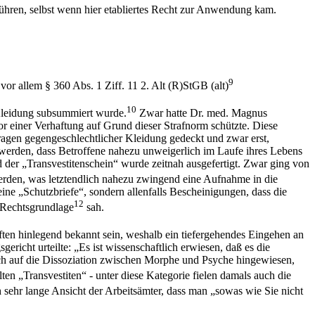
 führen, selbst wenn hier etabliertes Recht zur Anwendung kam.
9
 vor allem §
360 Abs. 1 Ziff. 11 2. Alt (R)StGB (alt)
10
 Kleidung subsummiert wurde.
Zwar hatte Dr. med. Magnus
or einer Verhaftung auf Grund dieser Strafnorm schützte. Diese
ragen gegengeschlechtlicher Kleidung gedeckt und zwar erst,
n werden, dass Betroffene nahezu unweigerlich im Laufe ihres Lebens
 der „Transvestitenschein“ wurde zeitnah ausgefertigt. Zwar ging von
rden, was letztendlich nahezu zwingend eine Aufnahme in die
eine „Schutzbriefe“, sondern allenfalls Bescheinigungen, dass die
12
 Rechtsgrundlage
sah.
ften hinlegend bekannt sein, weshalb ein tiefergehendes Eingehen an
ericht urteilte: „Es ist wissenschaftlich erwiesen, daß es die
uch auf die Dissoziation zwischen Morphe und Psyche hingewiesen,
ten „Transvestiten“ - unter diese Kategorie fielen damals auch die
sehr lange Ansicht der Arbeitsämter, dass man „sowas wie Sie nicht