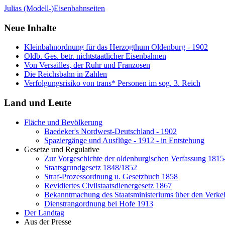
Julias (Modell-)Eisenbahnseiten
Neue Inhalte
Kleinbahnordnung für das Herzogthum Oldenburg - 1902
Oldb. Ges. betr. nichtstaatlicher Eisenbahnen
Von Versailles, der Ruhr und Franzosen
Die Reichsbahn in Zahlen
Verfolgungsrisiko von trans* Personen im sog. 3. Reich
Land und Leute
Fläche und Bevölkerung
Baedeker's Nordwest-Deutschland - 1902
Spaziergänge und Ausflüge - 1912 - in Entstehung
Gesetze und Regulative
Zur Vorgeschichte der oldenburgischen Verfassung 181
Staatsgrundgesetz 1848/1852
Straf-Prozessordnung u. Gesetzbuch 1858
Revidiertes Civilstaatsdienergesetz 1867
Bekanntmachung des Staatsministeriums über den Verkeh
Dienstrangordnung bei Hofe 1913
Der Landtag
Aus der Presse