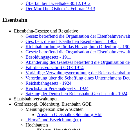
Überfall bei Tweelbäke 30.12.1912
Der Mord bei Ostiem 1. Februar 1913
Eisenbahn
Eisenbahn-Gesetze und Regulative
Gesetz betreffend die Organisation der Eisenbahnverwal
Ges. betr. die nichtstaatlichen Eisenbahnen - 1902
Kleinbahnordnung für das Herzogthum Oldenburg - 190
Gesetz betreffend die Organisation der Eisenbahnverwal
Besoldungsgesetz - 1911
Abänderung des Gesetzes betreffend die Organisation d
Fahrdienstvorschrift GOE 1914
Vorläufige Verwaltungsverordnung der Reichseisenbahn
Verordnung über die Schaffung eines Unternehmens Deu
Reichsbahngesetz - 1924
Reichsbahn-Personalgesetz - 1924
Satzung der Deutschen Reichsbahn-Gesellschaft - 1924
Staatsbahnverwaltungen
Großherzogl. Oldenburg. Eisenbahn GOE
Meinung/persönliche Ansichten
Anstrich Gleishalle Oldenburg Hbf
"Firma" und Bezeichnung(en)
Hochbauten