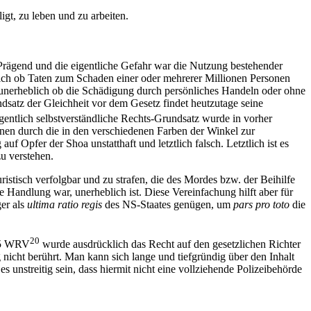
gt, zu leben und zu arbeiten.
 Prägend und die eigentliche Gefahr war die Nutzung bestehender
blich ob Taten zum Schaden einer oder mehrerer Millionen Personen
es unerheblich ob die Schädigung durch persönliches Handeln oder ohne
dsatz der Gleichheit vor dem Gesetz findet heutzutage seine
igentlich selbstverständliche Rechts-Grundsatz wurde in vorher
inen durch die in den verschiedenen Farben der Winkel zur
Opfer der Shoa unstatthaft und letztlich falsch. Letztlich ist es
u verstehen.
istisch verfolgbar und zu strafen, die des Mordes bzw. der Beihilfe
 Handlung war, unerheblich ist. Diese Vereinfachung hilft aber für
er als
ultima ratio regis
des NS-Staates genügen, um
pars pro toto
die
20
105 WRV
wurde ausdrücklich das Recht auf den gesetzlichen Richter
 nicht berührt. Man kann sich lange und tiefgründig über den Inhalt
s unstreitig sein, dass hiermit nicht eine vollziehende Polizeibehörde