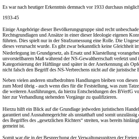
Es war nach heutiger Erkenntnis demnach vor 1933 durchaus möglich, z
1933-45
Einige Angehörige dieser Bevölkerungsgruppe sind recht unbeschade
Rechtsgrundlagen und Ansätze in einer dieser Ideologie eigenen Kons
führten. Dies spielt nur in der Strafzumessung eine Rolle. Die Unges
dieses verursacht wurde. Es gibt zwar bekanntlich keine Gleichheit i
Niederlegung im Grundgesetz, als Ersatz und Klarstellung vorangeh
unvorstellbarem Maß während der NS-Gewaltherrschaft verletzt und ign
Kategorisierung der Häftlinge und später in der Anerkennung als Opfe
nicht falsch den Begriff des NS-Verbrechens nicht auf die juristisch
Neben vielen anderen strafbedrohten Handlungen bleiben von diesen he
zum Mord übrig - auch wenn dies für die Feststellung, was zum Tatzei
die weiteren Ausführungen, da hierzu Entscheidungen des BVerfG vorl
hier zur Verhandlung stehenden Vorgänge zu qualifizieren.
Hierzu hilft ein Blick auf die Grundlage jedweden juristischen Hand
garantiert und Ausnahmegerichte als unstatthaft und somit unzulässig 
des Begriffes des „gesetzlichen Richters“ streiten, was bereits hinlän
gemeint ist.
Somit war die in der Besprechung der Verwaltungsspitzen der Frei