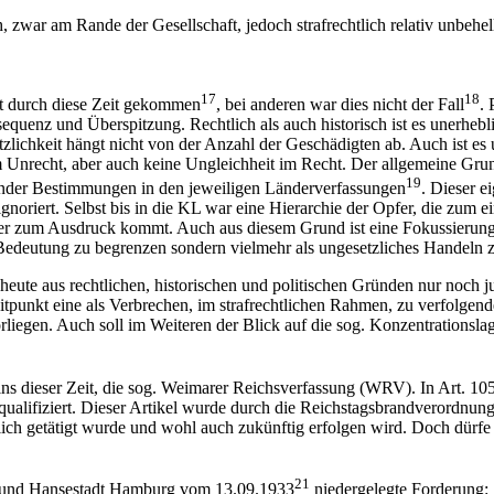
war am Rande der Gesellschaft, jedoch strafrechtlich relativ unbehelli
17
18
t durch diese Zeit gekommen
, bei anderen war dies nicht der Fall
.
equenz und Überspitzung. Rechtlich als auch historisch ist es unerhe
etzlichkeit hängt nicht von der Anzahl der Geschädigten ab. Auch ist 
m Unrecht, aber auch keine Ungleichheit im Recht. Der allgemeine Grun
19
ender Bestimmungen in den jeweiligen Länderverfassungen
. Dieser e
oriert. Selbst bis in die KL war eine Hierarchie der Opfer, die zum e
r zum Ausdruck kommt. Auch aus diesem Grund ist eine Fokussierung auf 
e Bedeutung zu begrenzen sondern vielmehr als ungesetzliches Handeln z
ute aus rechtlichen, historischen und politischen Gründen nur noch jur
tpunkt eine als Verbrechen, im strafrechtlichen Rahmen, zu verfolgende
iegen. Auch soll im Weiteren der Blick auf die sog. Konzentrationslag
elns dieser Zeit, die sog. Weimarer Reichsverfassung (WRV). In Art. 
qualifiziert. Dieser Artikel wurde durch die Reichstagsbrandverordnung
glich getätigt wurde und wohl auch zukünftig erfolgen wird. Doch dürfe e
21
en und Hansestadt Hamburg vom 13.09.1933
niedergelegte Forderung: