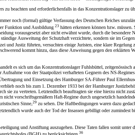
rs zu beachten und erforderlichenfalls in das Konzentrationslager zu ü
immer noch (formal) gültige Verfassung des Deutschen Reiches unzuläs
23
ihrer Funktion und Ausbildung
hätten erkennen können bzw. müssen. Si
eidung vorausgesetzt aber nicht erwähnt wurde, durch die besondere Nat
e ständige Ausweitung der Schutzhaft verzichtete, sondern sie im Gegent
 und Justiz führten, versuchten einige Juristen, eine klare Regelung 
Erschwerend kommt hinzu, dass diese Anweisung gegen den erklärten W
 handelt es sich um das Konzentrationslager Fuhlsbüttel, zeitgenössisc
r Aufnahme von der Staatpolizei verhafteten Gegnern des NS-Regimes 
Übertragung und Einsetzung des Hamburger SA-Führer Paul Ellernhus
verblieb noch bis zum 1. Dezember 1933 bei der Hamburger Justizbehör
ch sie zu vertreten. Letztendlich beauftragten sie eine hierzu nicht z
em nicht vorschriftsgemäßem Haft-Regime durch ungesetzlich handelndes 
29
ristischen Sinne,
zu sehen. Die Haftbedingungen waren dazu gedacht 
tztendlich wurde auch der Tod der Insassen gebilligt oder zumindest 
n Beteiligung und Anstiftung auszugehen. Diese Taten fallen somit unte
36
sgerichtshofes (BGH) zu berücksichtigen.