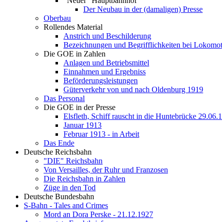
"Neuer" Hauptbahnhof
Der Neubau in der (damaligen) Presse
Oberbau
Rollendes Material
Anstrich und Beschilderung
Bezeichnungen und Begrifflichkeiten bei Lokomo
Die GOE in Zahlen
Anlagen und Betriebsmittel
Einnahmen und Ergebniss
Beförderungsleistungen
Güterverkehr von und nach Oldenburg 1919
Das Personal
Die GOE in der Presse
Elsfleth, Schiff rauscht in die Huntebrücke 29.06.
Januar 1913
Februar 1913 - in Arbeit
Das Ende
Deutsche Reichsbahn
"DIE" Reichsbahn
Von Versailles, der Ruhr und Franzosen
Die Reichsbahn in Zahlen
Züge in den Tod
Deutsche Bundesbahn
S-Bahn - Tales and Crimes
Mord an Dora Perske - 21.12.1927