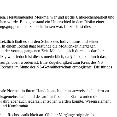
nnen. Herausragendes Merkmal war und ist die Unberechenbarkeit und
hen würde. Einzig bestand ein Unterschied in dem Risiko einer
sgruppen nicht zu beeinflussen war. Letztlich ist dies aber
tztlich läuft es auf den Schutz des Individuums und seiner
. In einem Rechtsstaat bestünde die Möglichkeit hiergegen
von der vorangegangenen Zeit. Man kann sich durchaus darüber
ßig war. Jedoch ist dieses unerheblich, da § 5 explizit durch das
aufgehoben worden ist. Eine Zugehörigkeit zum Kreis des NS-
en Rechtes im Sinne der NS-Gewaltherrschaft ermöglichte. Die für das
ormale Normen in ihrem Handeln auch nur ansatzweise behindern zu
ksgemeinschaft“ und des auf ihr fußenden Staat wurden die
gewährt, aber auch jederzeit entzogen werden konnte. Wesenselement
t und Konformität.
hen Rechtsstaatlichkeit an. Ob hier Vorgänge originär als