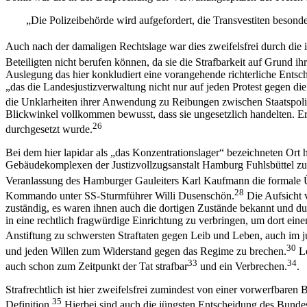
„Die Polizeibehörde wird aufgefordert, die Transvestiten besonde
Auch nach der damaligen Rechtslage war dies zweifelsfrei durch die 
Beteiligten nicht berufen können, da sie die Strafbarkeit auf Grund 
Auslegung das hier konkludiert eine vorangehende richterliche Entsch
„das die Landesjustizverwaltung nicht nur auf jeden Protest gegen di
die Unklarheiten ihrer Anwendung zu Reibungen zwischen Staatspolizei
Blickwinkel vollkommen bewusst, dass sie ungesetzlich handelten. 
26
durchgesetzt wurde.
Bei dem hier lapidar als „das Konzentrationslager“ bezeichneten Ort
Gebäudekomplexen der Justizvollzugsanstalt Hamburg Fuhlsbüttel zu
Veranlassung des Hamburger Gauleiters Karl Kaufmann die formale 
28
Kommando unter SS-Sturmführer Willi Dusenschön.
Die Aufsicht 
zuständig, es waren ihnen auch die dortigen Zustände bekannt und dur
in eine rechtlich fragwürdige Einrichtung zu verbringen, um dort ein
Anstiftung zu schwersten Straftaten gegen Leib und Leben, auch im ju
30
und jeden Willen zum Widerstand gegen das Regime zu brechen.
Le
33
34
auch schon zum Zeitpunkt der Tat strafbar
und ein Verbrechen.
.
Strafrechtlich ist hier zweifelsfrei zumindest von einer vorwerfbare
35
Definition.
Hierbei sind auch die jüngsten Entscheidung des Bunde