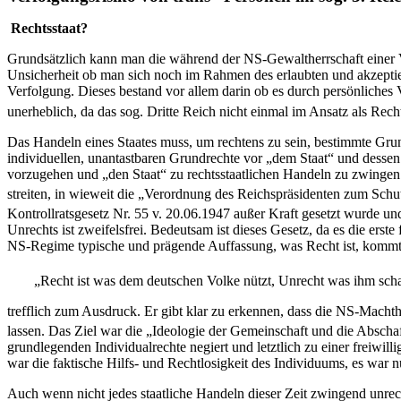
Rechtsstaat?
Grundsätzlich kann man die während der NS-Gewaltherrschaft einer 
Unsicherheit ob man sich noch im Rahmen des erlaubten und akzeptier
Verfolgung. Dieses bestand vor allem darin ob es durch persönliches 
unerheblich, da das sog. Dritte Reich nicht einmal im Ansatz als Rechts
Das Handeln eines Staates muss, um rechtens zu sein, bestimmte Gru
individuellen, unantastbaren Grundrechte vor „dem Staat“ und dessen
vorzugehen und „den Staat“ zu rechtsstaatlichen Handeln zu zwingen
streiten, in wieweit die „Verordnung des Reichspräsidenten zum Sch
Kontrollratsgesetz Nr. 55 v. 20.06.1947 außer Kraft gesetzt wurde un
Unrechts ist zweifelsfrei. Bedeutsam ist dieses Gesetz, da es die er
NS-Regime typische und prägende Auffassung, was Recht ist, kommt
„Recht ist was dem deutschen Volke nützt, Unrecht was ihm scha
trefflich zum Ausdruck. Er gibt klar zu erkennen, dass die NS-Macht
lassen. Das Ziel war die „Ideologie der Gemeinschaft und die Abscha
grundlegenden Individualrechte negiert und letztlich zu einer freiw
war die faktische Hilfs- und Rechtlosigkeit des Individuums, es war n
Auch wenn nicht jedes staatliche Handeln dieser Zeit zwingend unrech