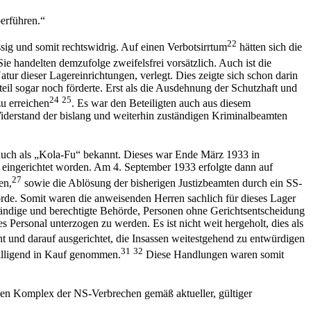
berführen.“
22
sig und somit rechtswidrig. Auf einen Verbotsirrtum
hätten sich die
e handelten demzufolge zweifelsfrei vorsätzlich. Auch ist die
ur dieser Lagereinrichtungen, verlegt. Dies zeigte sich schon darin
eil sogar noch förderte. Erst als die Ausdehnung der Schutzhaft und
24
25
zu erreichen
. Es war den Beteiligten auch aus diesem
iderstand der bislang und weiterhin zuständigen Kriminalbeamten
h auch als „Kola-Fu“ bekannt. Dieses war Ende März 1933 in
eingerichtet worden. Am 4. September 1933 erfolgte dann auf
27
en,
sowie die Ablösung der bisherigen Justizbeamten durch ein SS-
de. Somit waren die anweisenden Herren sachlich für dieses Lager
uständige und berechtigte Behörde, Personen ohne Gerichtsentscheidung
Personal unterzogen zu werden. Es ist nicht weit hergeholt, dies als
und darauf ausgerichtet, die Insassen weitestgehend zu entwürdigen
31
32
billigend in Kauf genommen.
Diese Handlungen waren somit
r den Komplex der NS-Verbrechen gemäß aktueller, gültiger