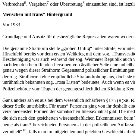
6
7
8
Verbrechen
, Vergehen
oder Übertretung
einzustufen sind, ist letz
Menschen mit trans* Hintergrund
Vor 1933
Grundlage und Ansatz für diesbezügliche Repressalien waren weder o
Die genannte Strafnorm stellte „groben Unfug“ unter Strafe, worunt
Hirschfeld bereits vor dem ersten Weltkrieg mit dem sog. „Transvesti
Bescheinigung war auch während der sog. Weimarer Republik auch wei
nachdem den betreffenden Personen von ärztlicher Seite eine unheilb
genau wegen dieser Strafnorm Gegenstand polizeilicher Ermittlungen 
der o. g. Strafnorm keine empfindliche Strafandrohung aus, doch sie r
unrühmlich bekannten sog. „rosa Listen“ bedeutete. Auch wenn es vielf
Polizeibehörde vom Tragen der gegengeschlechtlichen Kleidung Kennt
Ganz anders sah es aus bei dem wesentlich schärferen §
175 (R)StGB
dieser Stelle unterbleibt. Für trans* Personen ging von ihr deshalb ei
verschiedensten Formen der somatischen Intersexualität gibt. Die m
die sich nach den gesicherten wissenschaftlichen Erkenntnissen beim 
heute als trans* bezeichneten Personen - in der polizeilichen Auffass
16
vermittelt“
, falls man im mitgeteilten und gelebten Geschlecht arbeit