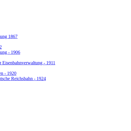
tung 1867
2
tung - 1906
er Eisenbahnverwaltung - 1911
en - 1920
tsche Reichsbahn - 1924