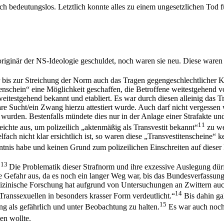
tlich bedeutungslos. Letztlich konnte alles zu einem ungesetzlichen Tod
riginär der NS-Ideologie geschuldet, noch waren sie neu. Diese waren
er bis zur Streichung der Norm auch das Tragen gegengeschlechtlicher
tenschein“ eine Möglichkeit geschaffen, die Betroffene weitestgehend v
testgehend bekannt und etabliert. Es war durch diesen alleinig das T
are Sucht/ein Zwang hierzu attestiert wurde. Auch darf nicht vergesse
wurden. Bestenfalls mündete dies nur in der Anlage einer Strafakte und
11
eichte aus, um polizeilich „aktenmäßig als Transvestit bekannt“
zu we
ach nicht klar ersichtlich ist, so waren diese „Transvestitenscheine“ k
nis habe und keinen Grund zum polizeilichen Einschreiten auf dieser
13
.
Die Problematik dieser Strafnorm und ihre exzessive Auslegung dür
ne Gefahr aus, da es noch ein langer Weg war, bis das Bundesverfassungsg
edizinische Forschung hat aufgrund von Untersuchungen an Zwittern a
14
Transsexuellen in besonders krasser Form verdeutlicht.“
Bis dahin gal
15
ung als gefährlich und unter Beobachtung zu halten.
Es war auch noch 
en wollte.